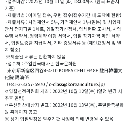
-접수마감 : 2022년 10월 11일 (화) 18:00까지 (한국 표준시
기준)
-제출방법 : 이메일 접수, 우편 접수(접수기간 내 도착에 한함)
-제출서류 : 사업제안서 5부, 가격제안서 1부(밀봉) 및 사업제
안서 전자파일 1세트, 입찰참가신청서, 업체현황 조사서, 사업
수행 서약서, 청렴계약 이행 서약서, 입찰 참가자격 확인 서약
서, 입찰보증금 지급각서, 기타 증빙서류 등 (제안요청서 및 별
지 참조)
※제출된 서류는 반환하지 않음
-접수처 : 주일한국대사관 한국문화원
東京都新宿区四谷4-4-10 KOREA CENTER 8F 駐日韓国文
化院 講演係
(+81-3-3357-5970 /
c-class@koreanculture.jp
)
ㅇ입찰선정위원회 개최 : 2022년 10월 12일(수) (일정 변경 시
추후 알림)
ㅇ우선협상대상자 발표 : 2022년 10월 13일(목), 주일한국문화
원 홈페이지 공고
※ 상기 입찰일정은 발주기관 사정에 의해 변경될 수 있음