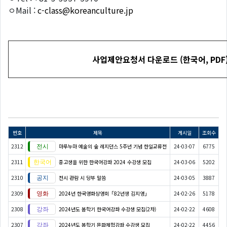
ㅇMail :
c-class@koreanculture.jp
사업제안요청서
다운로드
(
한국어
, PDF
번호
제목
게시일
조회수
2312
마루누마 예술의 숲 레지던스 5주년 기념 한일교류전
24-03-07
6775
2311
중고생을 위한 한국어강좌 2024 수강생 모집
24-03-06
5202
2310
전시 관람 시 당부 말씀
24-03-05
3887
2309
2024년 한국영화상영회「82년생 김지영」
24-02-26
5178
2308
2024년도 봄학기 한국어강좌 수강생 모집(2차)
24-02-22
4608
2307
2024년도 봄학기 문화체험강좌 수강생 모집
24-02-22
4456