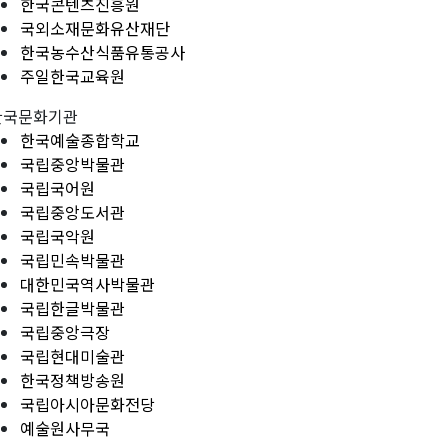
한국콘텐츠진흥원
국외소재문화유산재단
한국농수산식품유통공사
주일한국교육원
한국문화기관
한국예술종합학교
국립중앙박물관
국립국어원
국립중앙도서관
국립국악원
국립민속박물관
대한민국역사박물관
국립한글박물관
국립중앙극장
국립현대미술관
한국정책방송원
국립아시아문화전당
예술원사무국