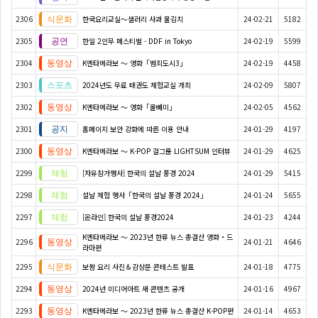
2306
한국요리교실〜샐러리 사과 물김치
24-02-21
5182
2305
한일 2인무 페스티벌 - DDF in Tokyo
24-02-19
5599
2304
K엔타메라보 ～ 영화「범죄도시3」
24-02-19
4458
2303
2024년도 무료 태권도 체험교실 개최
24-02-09
5807
2302
K엔타메라보 ～ 영화「올빼미」
24-02-05
4562
2301
홈페이지 보안 강화에 따른 이용 안내
24-01-29
4197
2300
K엔타메라보 ～ K-POP 걸그룹 LIGHTSUM 인터뷰
24-01-29
4625
2299
[자유참가행사] 한국의 설날 풍경 2024
24-01-29
5415
2298
설날 체험 행사「한국의 설날 풍경 2024」
24-01-24
5655
2297
[온라인] 한국의 설날 풍경2024
24-01-23
4244
K엔타메라보 ～ 2023년 한류 뉴스 총결산 영화・드
2296
24-01-21
4646
라마편
2295
보쌈 요리 사진＆감상문 콘테스트 발표
24-01-18
4775
2294
2024년 미디어아트 새 콘텐츠 공개
24-01-16
4967
2293
K엔타메라보 ～ 2023년 한류 뉴스 총결산 K-POP편
24-01-14
4653