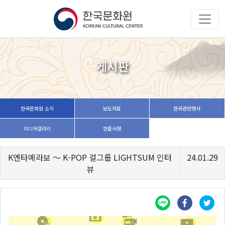
게시판
한국문화원 소식
보도자료
한국관련행사
미디어갤러리
한줄서평
K엔타메라보 ～ K-POP 걸그룹 LIGHTSUM 인터
24.01.29
뷰