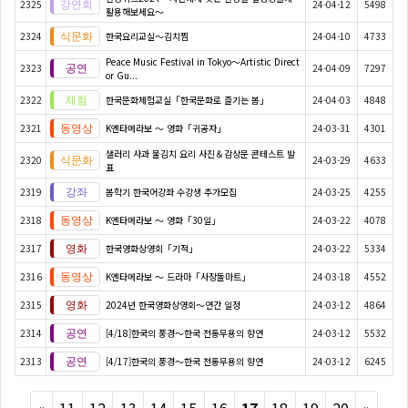
2325
24-04-12
5498
활용해보세요～
2324
한국요리교실〜김치찜
24-04-10
4733
Peace Music Festival in Tokyo～Artistic Direct
2323
24-04-09
7297
or Gu...
2322
한국문화체험교실「한국문화로 즐기는 봄」
24-04-03
4848
2321
K엔타메라보 ～ 영화「귀공자」
24-03-31
4301
샐러리 사과 물김치 요리 사진＆감상문 콘테스트 발
2320
24-03-29
4633
표
2319
봄학기 한국어강좌 수강생 추가모집
24-03-25
4255
2318
K엔타메라보 ～ 영화「30일」
24-03-22
4078
2317
한국영화상영회「기적」
24-03-22
5334
2316
K엔타메라보 ～ 드라마「사장돌마트」
24-03-18
4552
2315
2024년 한국영화상영회～연간 일정
24-03-12
4864
2314
[4/18]한국의 풍경～한국 전통무용의 향연
24-03-12
5532
2313
[4/17]한국의 풍경～한국 전통무용의 향연
24-03-12
6245
Previous
Next