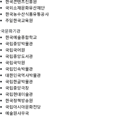
한국콘텐츠진흥원
국외소재문화유산재단
한국농수산식품유통공사
주일한국교육원
한국문화기관
한국예술종합학교
국립중앙박물관
국립국어원
국립중앙도서관
국립국악원
국립민속박물관
대한민국역사박물관
국립한글박물관
국립중앙극장
국립현대미술관
한국정책방송원
국립아시아문화전당
예술원사무국