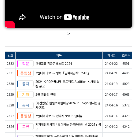
>
번호
제목
게시일
조회수
2332
한일교류 작문콘테스트 2024
24-04-22
6591
2331
K엔타메라보 ～ 영화「달짝지근해: 7510」
24-04-21
4495
2024 K-POP 꿈나무 프로젝트 Audition K 사업 입
2330
24-04-19
4029
찰 공고
2329
5월 휴관일 안내
24-04-17
4068
[기간연장] 한일축제한마당2024 in Tokyo 행사운영
2328
24-04-16
5372
사 공모
2327
K엔타메라보 ～ 판타지 보이즈 인터뷰
24-04-14
4329
지자체협력사업「찾아가는 한국문화의 날 2024」공
2326
24-04-12
4242
모
한방위크2024～자신에게 맞는 한방을 일상생활에