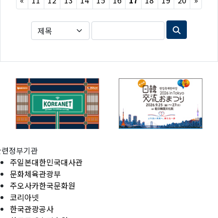
«
11
12
13
14
15
16
17
18
19
20
»
관련정부기관
주일본대한민국대사관
문화체육관광부
주오사카한국문화원
코리아넷
한국관광공사