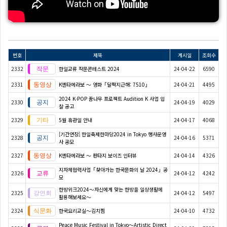
번호
제목
게시일
조회수
2332
한일교류 작문콘테스트 2024
24-04-22
6590
2331
K엔타메라보 ～ 영화「달짝지근해: 7510」
24-04-21
4495
2024 K-POP 꿈나무 프로젝트 Audition K 사업 입
2330
24-04-19
4029
찰 공고
2329
5월 휴관일 안내
24-04-17
4068
[기간연장] 한일축제한마당2024 in Tokyo 행사운영
2328
24-04-16
5371
사 공모
2327
K엔타메라보 ～ 판타지 보이즈 인터뷰
24-04-14
4326
지자체협력사업「찾아가는 한국문화의 날 2024」공
2326
24-04-12
4242
모
한방위크2024～자신에게 맞는 한방을 일상생활에
2325
24-04-12
5497
활용해보세요～
2324
한국요리교실〜김치찜
24-04-10
4732
Peace Music Festival in Tokyo～Artistic Direct