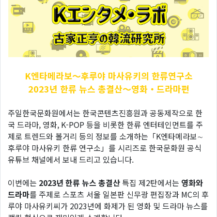
K엔타메라보～후루야
마사유키의 한류연구소
2023년 한류 뉴스 총결산～영화・드라마편
주일한국문화원에서는 한국콘텐츠진흥원과 공동제작으로 한
국 드라마, 영화, K-POP 등을 비롯한 한류 엔터테인먼트를 주
제로 트렌드와 볼거리 등의 정보를 소개하는「K엔타메라보∼
후루야 마사유키 한류 연구소」를 시리즈로 한국문화원 공식
유튜브 채널에서 보내 드리고 있습니다.
이번에는
2023년 한류 뉴스 총결산
특집 제2탄에서는
영화와
드라마
를 주제로 스포츠 서울 일본판 신무광 편집장과 MC의 후
루야 마사유키씨가 2023년에 화제가 된 영화 및 드라마 뉴스를