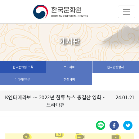
게시판
한국문화원 소식
보도자료
한국관련행사
미디어갤러리
한줄서평
K엔타메라보 ～ 2023년 한류 뉴스 총결산 영화・
24.01.21
드라마편