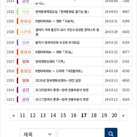
2323
24-04-09
7295
or Gu...
2322
한국문화체험교실「한국문화로 즐기는 봄」
24-04-03
4847
2321
K엔타메라보 ～ 영화「귀공자」
24-03-31
4299
샐러리 사과 물김치 요리 사진＆감상문 콘테스트 발
2320
24-03-29
4633
표
2319
봄학기 한국어강좌 수강생 추가모집
24-03-25
4255
2318
K엔타메라보 ～ 영화「30일」
24-03-22
4077
2317
한국영화상영회「기적」
24-03-22
5331
2316
K엔타메라보 ～ 드라마「사장돌마트」
24-03-18
4550
2315
2024년 한국영화상영회～연간 일정
24-03-12
4863
2314
[4/18]한국의 풍경～한국 전통무용의 향연
24-03-12
5532
2313
[4/17]한국의 풍경～한국 전통무용의 향연
24-03-12
6245
Previous
Next
«
11
12
13
14
15
16
17
18
19
20
»