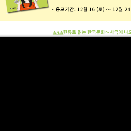
・응모기간: 12월 16 (토) ～ 12월 24일
◮◮◮한류로 읽는 한국문화〜사극에 나