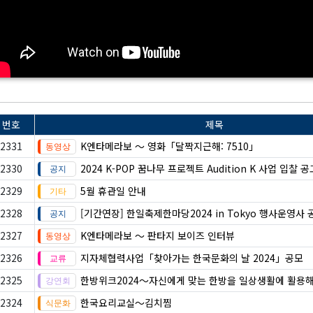
번호
제목
2331
K엔타메라보 ～ 영화「달짝지근해: 7510」
2330
2024 K-POP 꿈나무 프로젝트 Audition K 사업 입찰 공
2329
5월 휴관일 안내
2328
[기간연장] 한일축제한마당2024 in Tokyo 행사운영사 
2327
K엔타메라보 ～ 판타지 보이즈 인터뷰
2326
지자체협력사업「찾아가는 한국문화의 날 2024」공모
2325
한방위크2024～자신에게 맞는 한방을 일상생활에 활용
2324
한국요리교실〜김치찜