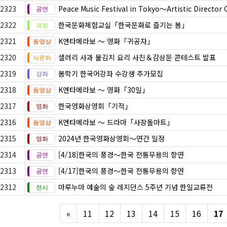
2323
Peace Music Festival in Tokyo～Artistic Director G
2322
한국문화체험교실「한국문화로 즐기는 봄」
2321
K엔타메라보 ～ 영화「귀공자」
2320
샐러리 사과 물김치 요리 사진＆감상문 콘테스트 발표
2319
봄학기 한국어강좌 수강생 추가모집
2318
K엔타메라보 ～ 영화「30일」
2317
한국영화상영회「기적」
2316
K엔타메라보 ～ 드라마「사장돌마트」
2315
2024년 한국영화상영회～연간 일정
2314
[4/18]한국의 풍경～한국 전통무용의 향연
2313
[4/17]한국의 풍경～한국 전통무용의 향연
2312
마루누마 예술의 숲 레지던스 5주년 기념 한일교류전
Previous
«
11
12
13
14
15
16
17