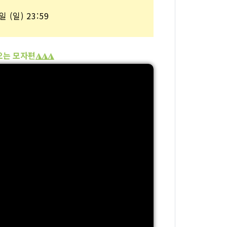
 (일) 23:59
오는 모자편◮◮◮