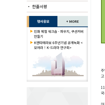
・ 한줄서평
행사응모
+ MORE
▶
민화 체험 워크숍 - 파우치, 쿠션커버
만들기
▶
K엔타메라보 6주년기념 공개녹화 <
모여라！K-드라마 연구회>
주
고
1
국
마