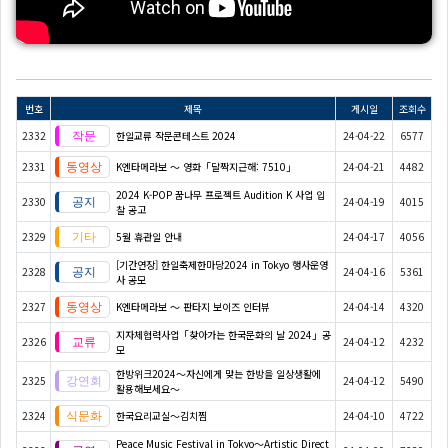
번호
제목
게시일
조회수
2332
한일교류 작문콘테스트 2024
24-04-22
6577
2331
K엔타메라보 ～ 영화「달짝지근해: 7510」
24-04-21
4482
2024 K-POP 꿈나무 프로젝트 Audition K 사업 입
2330
24-04-19
4015
찰 공고
2329
5월 휴관일 안내
24-04-17
4056
[기간연장] 한일축제한마당2024 in Tokyo 행사운영
2328
24-04-16
5361
사 공모
2327
K엔타메라보 ～ 판타지 보이즈 인터뷰
24-04-14
4320
지자체협력사업「찾아가는 한국문화의 날 2024」공
2326
24-04-12
4232
모
한방위크2024～자신에게 맞는 한방을 일상생활에
2325
24-04-12
5490
활용해보세요～
2324
한국요리교실〜김치찜
24-04-10
4722
Peace Music Festival in Tokyo～Artistic Direct