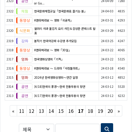
2323
24-04-09
7280
or Gu...
2322
한국문화체험교실「한국문화로 즐기는 봄」
24-04-03
4835
2321
K엔타메라보 ～ 영화「귀공자」
24-03-31
4293
샐러리 사과 물김치 요리 사진＆감상문 콘테스트 발
2320
24-03-29
4623
표
2319
봄학기 한국어강좌 수강생 추가모집
24-03-25
4247
2318
K엔타메라보 ～ 영화「30일」
24-03-22
4065
2317
한국영화상영회「기적」
24-03-22
5325
2316
K엔타메라보 ～ 드라마「사장돌마트」
24-03-18
4540
2315
2024년 한국영화상영회～연간 일정
24-03-12
4852
2314
[4/18]한국의 풍경～한국 전통무용의 향연
24-03-12
5520
2313
[4/17]한국의 풍경～한국 전통무용의 향연
24-03-12
6232
Previous
Next
«
11
12
13
14
15
16
17
18
19
20
»