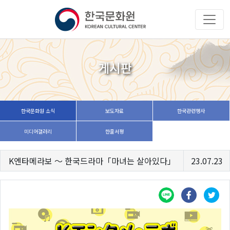
게시판
한국문화원 소식
보도자료
한국관련행사
미디어갤러리
한줄서평
K엔타메라보 ～ 한국드라마「마녀는 살아있다」
23.07.23