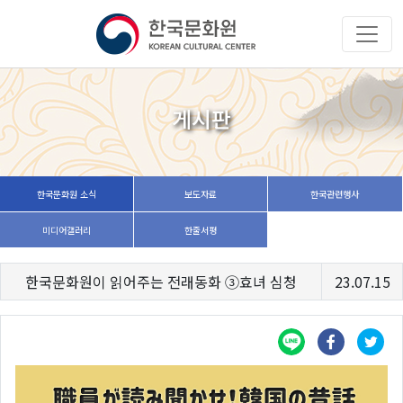
게시판
한국문화원 소식
보도자료
한국관련행사
미디어갤러리
한줄서평
한국문화원이 읽어주는 전래동화 ③효녀 심청
23.07.15