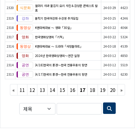
샐러리 사과 물김치 요리 사진＆감상문 콘테스트 발
2320
24-03-29
4623
표
2319
봄학기 한국어강좌 수강생 추가모집
24-03-25
4246
2318
K엔타메라보 ～ 영화「30일」
24-03-22
4064
2317
한국영화상영회「기적」
24-03-22
5324
2316
K엔타메라보 ～ 드라마「사장돌마트」
24-03-18
4539
2315
2024년 한국영화상영회～연간 일정
24-03-12
4850
2314
[4/18]한국의 풍경～한국 전통무용의 향연
24-03-12
5519
2313
[4/17]한국의 풍경～한국 전통무용의 향연
24-03-12
6230
Previous
Next
«
11
12
13
14
15
16
17
18
19
20
»