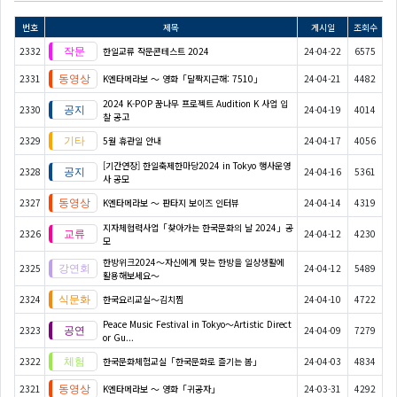
번호
제목
게시일
조회수
2332
한일교류 작문콘테스트 2024
24-04-22
6575
2331
K엔타메라보 ～ 영화「달짝지근해: 7510」
24-04-21
4482
2024 K-POP 꿈나무 프로젝트 Audition K 사업 입
2330
24-04-19
4014
찰 공고
2329
5월 휴관일 안내
24-04-17
4056
[기간연장] 한일축제한마당2024 in Tokyo 행사운영
2328
24-04-16
5361
사 공모
2327
K엔타메라보 ～ 판타지 보이즈 인터뷰
24-04-14
4319
지자체협력사업「찾아가는 한국문화의 날 2024」공
2326
24-04-12
4230
모
한방위크2024～자신에게 맞는 한방을 일상생활에
2325
24-04-12
5489
활용해보세요～
2324
한국요리교실〜김치찜
24-04-10
4722
Peace Music Festival in Tokyo～Artistic Direct
2323
24-04-09
7279
or Gu...
2322
한국문화체험교실「한국문화로 즐기는 봄」
24-04-03
4834
2321
K엔타메라보 ～ 영화「귀공자」
24-03-31
4292