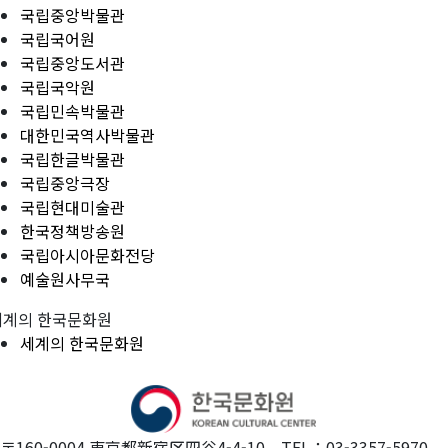
국립중앙박물관
국립국어원
국립중앙도서관
국립국악원
국립민속박물관
대한민국역사박물관
국립한글박물관
국립중앙극장
국립현대미술관
한국정책방송원
국립아시아문화전당
예술원사무국
세계의 한국문화원
세계의 한국문화원
〒160-0004 東京都新宿区四谷4-4-10 TEL：03-3357-5970