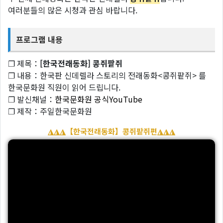
여러분들의 많은 시청과 관심 바랍니다.
프로그램 내용
❐ 제목：
[한국전래동화] 콩쥐팥쥐
❐ 내용：한국판 신데렐라 스토리의 전래동화<콩쥐팥쥐> 를
한국문화원 직원이 읽어 드립니다.
❐ 발신채널：
한국문화원 공식YouTube
❐ 제작：주일한국문화원
◮◮◮【한국전래동화】콩쥐팥쥐편◮◮◮