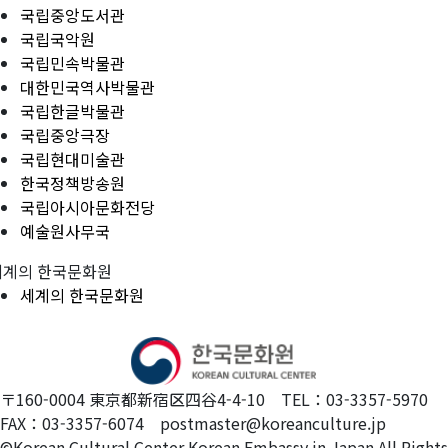
국립중앙도서관
국립국악원
국립민속박물관
대한민국역사박물관
국립한글박물관
국립중앙극장
국립현대미술관
한국정책방송원
국립아시아문화전당
예술원사무국
세계의 한국문화원
세계의 한국문화원
〒160-0004 東京都新宿区四谷4-4-10 TEL：03-3357-5970
FAX：03-3357-6074 postmaster@koreanculture.jp
©Korean Cultural Center Korean Embassy in Japan.All Rights