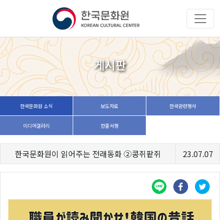
게시판
한국문화원 소식
보도자료
한국관련행사
미디어갤러리
한줄서평
한국문화원이 읽어주는 전래동화 ②콩쥐팥쥐
23.07.07