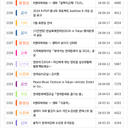
2331
K엔타메라보 ～ 영화「달짝지근해: 7510」
24-04-21
4480
2024 K-POP 꿈나무 프로젝트 Audition K 사업 입
2330
24-04-19
4012
찰 공고
2329
5월 휴관일 안내
24-04-17
4054
[기간연장] 한일축제한마당2024 in Tokyo 행사운영
2328
24-04-16
5359
사 공모
2327
K엔타메라보 ～ 판타지 보이즈 인터뷰
24-04-14
4318
지자체협력사업「찾아가는 한국문화의 날 2024」공
2326
24-04-12
4229
모
한방위크2024～자신에게 맞는 한방을 일상생활에
2325
24-04-12
5487
활용해보세요～
2324
한국요리교실〜김치찜
24-04-10
4721
Peace Music Festival in Tokyo～Artistic Direct
2323
24-04-09
7279
or Gu...
2322
한국문화체험교실「한국문화로 즐기는 봄」
24-04-03
4833
2321
K엔타메라보 ～ 영화「귀공자」
24-03-31
4292
샐러리 사과 물김치 요리 사진＆감상문 콘테스트 발
2320
24-03-29
4622
표
2319
봄학기 한국어강좌 수강생 추가모집
24-03-25
4246