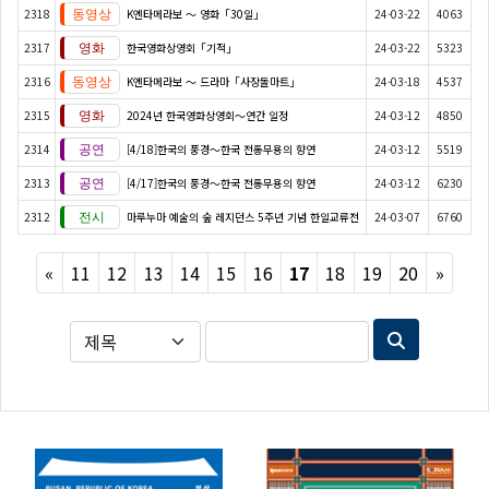
2318
K엔타메라보 ～ 영화「30일」
24-03-22
4063
2317
한국영화상영회「기적」
24-03-22
5323
2316
K엔타메라보 ～ 드라마「사장돌마트」
24-03-18
4537
2315
2024년 한국영화상영회～연간 일정
24-03-12
4850
2314
[4/18]한국의 풍경～한국 전통무용의 향연
24-03-12
5519
2313
[4/17]한국의 풍경～한국 전통무용의 향연
24-03-12
6230
2312
마루누마 예술의 숲 레지던스 5주년 기념 한일교류전
24-03-07
6760
Previous
Next
«
11
12
13
14
15
16
17
18
19
20
»