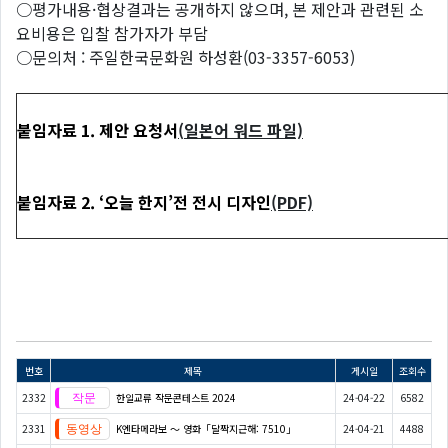
○평가내용·협상결과는 공개하지 않으며, 본 제안과 관련된 소
요비용은 입찰 참가자가 부담
○문의처 : 주일한국문화원 하성환(03-3357-6053)
붙임
자료
1.
제안
요청서
(
일본어 워드 파일)
붙임
자료
2. ‘
오늘
한지’
전
전시
디자인
(PDF)
번호
제목
게시일
조회수
2332
한일교류 작문콘테스트 2024
24-04-22
6582
2331
K엔타메라보 ～ 영화「달짝지근해: 7510」
24-04-21
4488