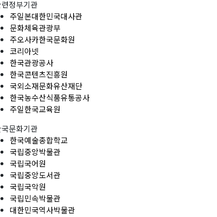
관련정부기관
주일본대한민국대사관
문화체육관광부
주오사카한국문화원
코리아넷
한국관광공사
한국콘텐츠진흥원
국외소재문화유산재단
한국농수산식품유통공사
주일한국교육원
한국문화기관
한국예술종합학교
국립중앙박물관
국립국어원
국립중앙도서관
국립국악원
국립민속박물관
대한민국역사박물관