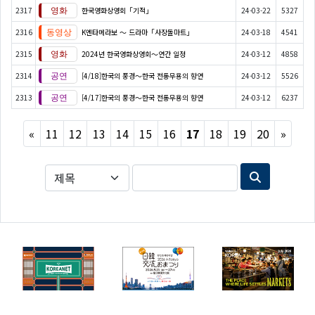
2317
한국영화상영회「기적」
24-03-22
5327
2316
K엔타메라보 ～ 드라마「사장돌마트」
24-03-18
4541
2315
2024년 한국영화상영회～연간 일정
24-03-12
4858
2314
[4/18]한국의 풍경～한국 전통무용의 향연
24-03-12
5526
2313
[4/17]한국의 풍경～한국 전통무용의 향연
24-03-12
6237
Previous
Next
«
11
12
13
14
15
16
17
18
19
20
»