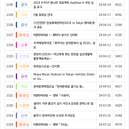
2024 K-POP 꿈나무 프로젝트 Audition K 사업 입
2330
24-04-19
4021
찰 공고
2329
5월 휴관일 안내
24-04-17
4061
[기간연장] 한일축제한마당2024 in Tokyo 행사운영
2328
24-04-16
5364
사 공모
2327
K엔타메라보 ～ 판타지 보이즈 인터뷰
24-04-14
4320
지자체협력사업「찾아가는 한국문화의 날 2024」공
2326
24-04-12
4235
모
한방위크2024～자신에게 맞는 한방을 일상생활에
2325
24-04-12
5493
활용해보세요～
2324
한국요리교실〜김치찜
24-04-10
4724
Peace Music Festival in Tokyo～Artistic Direct
2323
24-04-09
7283
or Gu...
2322
한국문화체험교실「한국문화로 즐기는 봄」
24-04-03
4837
2321
K엔타메라보 ～ 영화「귀공자」
24-03-31
4295
샐러리 사과 물김치 요리 사진＆감상문 콘테스트 발
2320
24-03-29
4629
표
2319
봄학기 한국어강좌 수강생 추가모집
24-03-25
4248
2318
K엔타메라보 ～ 영화「30일」
24-03-22
4070