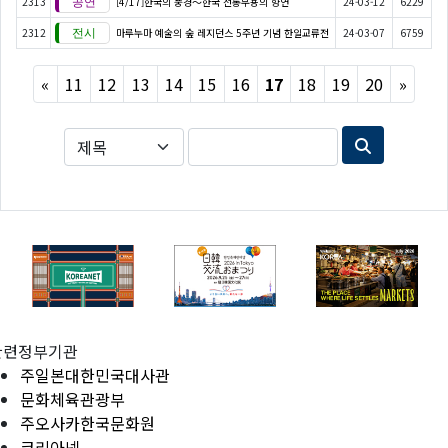
2313
[4/17]한국의 풍경～한국 전통무용의 향연
24-03-12
6229
2312
마루누마 예술의 숲 레지던스 5주년 기념 한일교류전
24-03-07
6759
Previous
Next
«
11
12
13
14
15
16
17
18
19
20
»
관련정부기관
주일본대한민국대사관
문화체육관광부
주오사카한국문화원
코리아넷