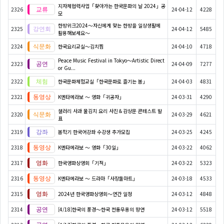
지자체협력사업「찾아가는 한국문화의 날 2024」공
2326
24-04-12
4228
모
한방위크2024～자신에게 맞는 한방을 일상생활에
2325
24-04-12
5485
활용해보세요～
2324
한국요리교실〜김치찜
24-04-10
4718
Peace Music Festival in Tokyo～Artistic Direct
2323
24-04-09
7277
or Gu...
2322
한국문화체험교실「한국문화로 즐기는 봄」
24-04-03
4831
2321
K엔타메라보 ～ 영화「귀공자」
24-03-31
4290
샐러리 사과 물김치 요리 사진＆감상문 콘테스트 발
2320
24-03-29
4621
표
2319
봄학기 한국어강좌 수강생 추가모집
24-03-25
4245
2318
K엔타메라보 ～ 영화「30일」
24-03-22
4062
2317
한국영화상영회「기적」
24-03-22
5323
2316
K엔타메라보 ～ 드라마「사장돌마트」
24-03-18
4533
2315
2024년 한국영화상영회～연간 일정
24-03-12
4848
2314
[4/18]한국의 풍경～한국 전통무용의 향연
24-03-12
5518