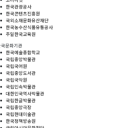
한국관광공사
한국콘텐츠진흥원
국외소재문화유산재단
한국농수산식품유통공사
주일한국교육원
한국문화기관
한국예술종합학교
국립중앙박물관
국립국어원
국립중앙도서관
국립국악원
국립민속박물관
대한민국역사박물관
국립한글박물관
국립중앙극장
국립현대미술관
한국정책방송원
국립아시아문화전당