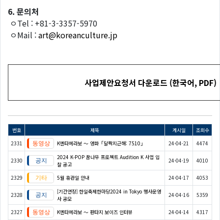
6.
문의처
ㅇTel : +81-3-3357-5970
ㅇMail :
art@koreanculture.jp
사업제안요청서
다운로드
(
한국어
, PDF)
번호
제목
게시일
조회수
2331
K엔타메라보 ～ 영화「달짝지근해: 7510」
24-04-21
4474
2024 K-POP 꿈나무 프로젝트 Audition K 사업 입
2330
24-04-19
4010
찰 공고
2329
5월 휴관일 안내
24-04-17
4053
[기간연장] 한일축제한마당2024 in Tokyo 행사운영
2328
24-04-16
5359
사 공모
2327
K엔타메라보 ～ 판타지 보이즈 인터뷰
24-04-14
4317