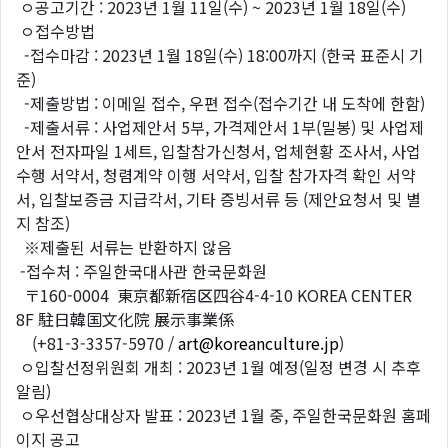
ㅇ공고기간 : 2023년 1월 11일(수) ~ 2023년 1월 18일(수)
ㅇ접수방법
-접수마감 : 2023년 1월 18일(수) 18:00까지 (한국 표준시 기
준)
-제출방법 : 이메일 접수, 우편 접수(접수기간 내 도착에 한함)
-제출서류 : 사업제안서 5부, 가격제안서 1부(밀봉) 및 사업제
안서 전자파일 1세트, 입찰참가신청서, 업체현황 조사서, 사업
수행 서약서, 청렴계약 이행 서약서, 입찰 참가자격 확인 서약
서, 입찰보증금 지급각서, 기타 증빙서류 등 (제안요청서 및 별
지 참조)
※제출된 서류는 반환하지 않음
-접수처 : 주일한국대사관 한국문화원
〒160-0004 東京都新宿区四谷4-4-10 KOREA CENTER
8F 駐日韓国文化院 展示事業係
(+81-3-3357-5970 /
art@koreanculture.jp
)
ㅇ입찰선정위원회 개최 : 2023년 1월 예정(일정 변경 시 추후
알림)
ㅇ우선협상대상자 발표 : 2023년 1월 중, 주일한국문화원 홈페
이지 공고