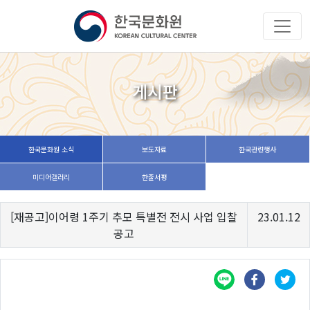
게시판
한국문화원 소식
보도자료
한국관련행사
미디어갤러리
한줄서평
[재공고]이어령 1주기 추모 특별전 전시 사업 입찰
23.01.12
공고