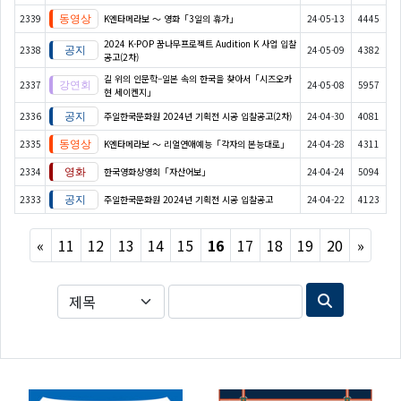
2339
K엔타메라보 ～ 영화「3일의 휴가」
24-05-13
4445
2024 K-POP 꿈나무프로젝트 Audition K 사업 입찰
2338
24-05-09
4382
공고(2차)
길 위의 인문학–일본 속의 한국을 찾아서「시즈오카
2337
24-05-08
5957
현 세이켄지」
2336
주일한국문화원 2024년 기획전 시공 입찰공고(2차)
24-04-30
4081
2335
K엔타메라보 ～ 리얼연애예능「각자의 본능대로」
24-04-28
4311
2334
한국영화상영회「자산어보」
24-04-24
5094
2333
주일한국문화원 2024년 기획전 시공 입찰공고
24-04-22
4123
Previous
Next
«
11
12
13
14
15
16
17
18
19
20
»