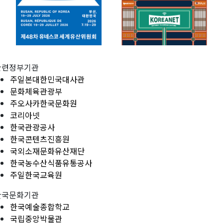
관련정부기관
주일본대한민국대사관
문화체육관광부
주오사카한국문화원
코리아넷
한국관광공사
한국콘텐츠진흥원
국외소재문화유산재단
한국농수산식품유통공사
주일한국교육원
한국문화기관
한국예술종합학교
국립중앙박물관