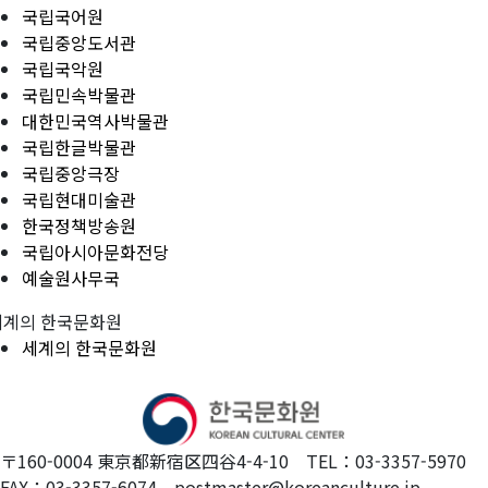
국립국어원
국립중앙도서관
국립국악원
국립민속박물관
대한민국역사박물관
국립한글박물관
국립중앙극장
국립현대미술관
한국정책방송원
국립아시아문화전당
예술원사무국
세계의 한국문화원
세계의 한국문화원
〒160-0004 東京都新宿区四谷4-4-10 TEL：03-3357-5970
FAX：03-3357-6074 postmaster@koreanculture.jp