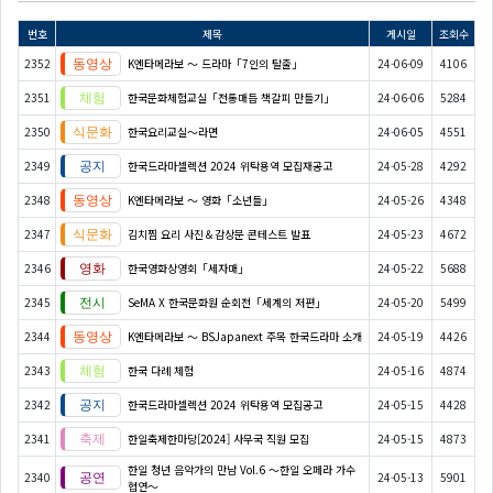
번호
제목
게시일
조회수
2352
K엔타메라보 ～ 드라마「7인의 탈출」
24-06-09
4106
2351
한국문화체험교실「전통매듭 책갈피 만들기」
24-06-06
5284
2350
한국요리교실〜라면
24-06-05
4551
2349
한국드라마셀렉션 2024 위탁용역 모집재공고
24-05-28
4292
2348
K엔타메라보 ～ 영화「소년들」
24-05-26
4348
2347
김치찜 요리 사진＆감상문 콘테스트 발표
24-05-23
4672
2346
한국영화상영회「세자매」
24-05-22
5688
2345
SeMA X 한국문화원 순회전「세계의 저편」
24-05-20
5499
2344
K엔타메라보 ～ BSJapanext 주목 한국드라마 소개
24-05-19
4426
2343
한국 다례 체험
24-05-16
4874
2342
한국드라마셀렉션 2024 위탁용역 모집공고
24-05-15
4428
2341
한일축제한마당[2024] 사무국 직원 모집
24-05-15
4873
한일 청년 음악가의 만남 Vol.6 ～한일 오페라 가수
2340
24-05-13
5901
협연～