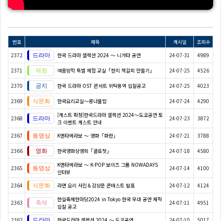
번호
제목
게시일
조회수
2372
한국 드라마 셀렉션 2024 〜 니가타 공연
24-07-31
4989
2371
여름방학 특별 체험 교실「한지 책갈피 만들기」
24-07-25
4526
2370
한국 드라마 OST 콘서트 위탁용역 입찰공고
24-07-25
4023
2369
한국요리교실〜콩나물밥
24-07-24
4290
[게스트 확정]한국드라마 셀렉션 2024～도쿄공연 토
2368
24-07-23
3872
크 이벤트 게스트 안내
2367
K엔타메라보 ～ 영화「화란」
24-07-21
3788
2366
한국영화상영회「클로젯」
24-07-18
4580
K엔타메라보 ～ K-POP 보이즈 그룹 NOWADAYS
2365
24-07-14
4100
인터뷰
2364
라면 요리 사진＆감상문 콘테스트 발표
24-07-12
4124
한일축제한마당2024 in Tokyo 한국 무대 공연 제작
2363
24-07-11
4951
입찰 공고
2362
한국드라마 셀렉션 2024 ～ 도쿄공연
24-07-10
5017