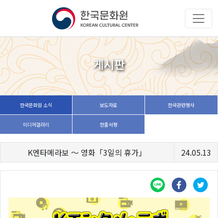
게시판
한국문화원 소식
보도자료
한국관련행사
미디어갤러리
한줄서평
K엔타메라보 ～ 영화「3일의 휴가」
24.05.13