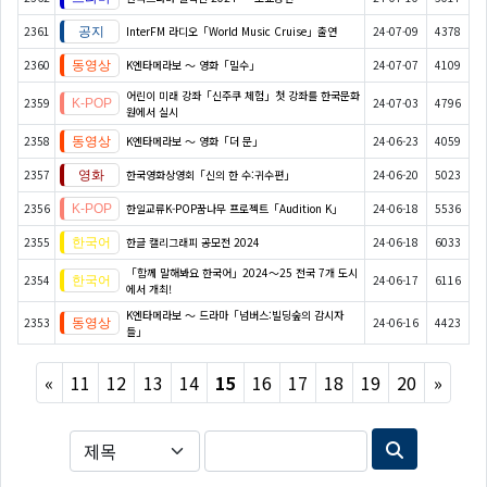
2361
InterFM 라디오「World Music Cruise」출연
24-07-09
4378
2360
K엔타메라보 ～ 영화「밀수」
24-07-07
4109
어린이 미래 강좌「신주쿠 체험」첫 강좌를 한국문화
2359
24-07-03
4796
원에서 실시
2358
K엔타메라보 ～ 영화「더 문」
24-06-23
4059
2357
한국영화상영회「신의 한 수:귀수편」
24-06-20
5023
2356
한일교류K-POP꿈나무 프로젝트「Audition K」
24-06-18
5536
2355
한글 캘리그래피 공모전 2024
24-06-18
6033
「함께 말해봐요 한국어」2024～25 전국 7개 도시
2354
24-06-17
6116
에서 개최!
K엔타메라보 ～ 드라마「넘버스:빌딩숲의 감시자
2353
24-06-16
4423
들」
Previous
Next
«
11
12
13
14
15
16
17
18
19
20
»