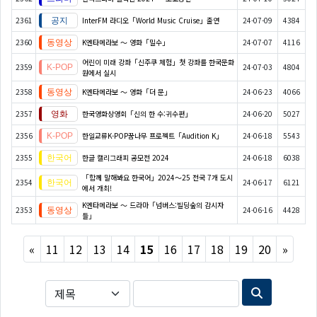
2361
InterFM 라디오「World Music Cruise」출연
24-07-09
4384
2360
K엔타메라보 ～ 영화「밀수」
24-07-07
4116
어린이 미래 강좌「신주쿠 체험」첫 강좌를 한국문화
2359
24-07-03
4804
원에서 실시
2358
K엔타메라보 ～ 영화「더 문」
24-06-23
4066
2357
한국영화상영회「신의 한 수:귀수편」
24-06-20
5027
2356
한일교류K-POP꿈나무 프로젝트「Audition K」
24-06-18
5543
2355
한글 캘리그래피 공모전 2024
24-06-18
6038
「함께 말해봐요 한국어」2024～25 전국 7개 도시
2354
24-06-17
6121
에서 개최!
K엔타메라보 ～ 드라마「넘버스:빌딩숲의 감시자
2353
24-06-16
4428
들」
Previous
Next
«
11
12
13
14
15
16
17
18
19
20
»