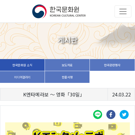
게시판
한국문화원 소식
보도자료
한국관련행사
미디어갤러리
한줄서평
K엔타메라보 ～ 영화「30일」
24.03.22