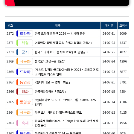
번호
제목
게시일
조회수
2372
한국 드라마 셀렉션 2024 〜 니가타 공연
24-07-31
5009
2371
여름방학 특별 체험 교실「한지 책갈피 만들기」
24-07-25
4537
2370
한국 드라마 OST 콘서트 위탁용역 입찰공고
24-07-25
4027
2369
한국요리교실〜콩나물밥
24-07-24
4296
[게스트 확정]한국드라마 셀렉션 2024～도쿄공연 토
2368
24-07-23
3877
크 이벤트 게스트 안내
2367
K엔타메라보 ～ 영화「화란」
24-07-21
3791
2366
한국영화상영회「클로젯」
24-07-18
4584
K엔타메라보 ～ K-POP 보이즈 그룹 NOWADAYS
2365
24-07-14
4106
인터뷰
2364
라면 요리 사진＆감상문 콘테스트 발표
24-07-12
4125
한일축제한마당2024 in Tokyo 한국 무대 공연 제작
2363
24-07-11
4956
입찰 공고
2362
한국드라마 셀렉션 2024 ～ 도쿄공연
24-07-10
5024