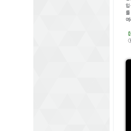
입
를
여
【
①