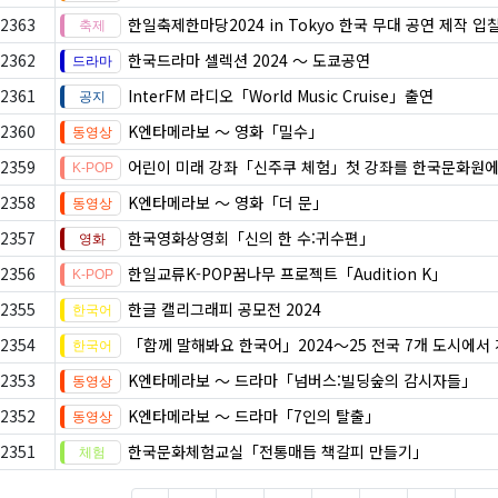
2363
한일축제한마당2024 in Tokyo 한국 무대 공연 제작 입
2362
한국드라마 셀렉션 2024 ～ 도쿄공연
2361
InterFM 라디오「World Music Cruise」출연
2360
K엔타메라보 ～ 영화「밀수」
2359
어린이 미래 강좌「신주쿠 체험」첫 강좌를 한국문화원에
2358
K엔타메라보 ～ 영화「더 문」
2357
한국영화상영회「신의 한 수:귀수편」
2356
한일교류K-POP꿈나무 프로젝트「Audition K」
2355
한글 캘리그래피 공모전 2024
2354
「함께 말해봐요 한국어」2024～25 전국 7개 도시에서 
2353
K엔타메라보 ～ 드라마「넘버스:빌딩숲의 감시자들」
2352
K엔타메라보 ～ 드라마「7인의 탈출」
2351
한국문화체험교실「전통매듭 책갈피 만들기」