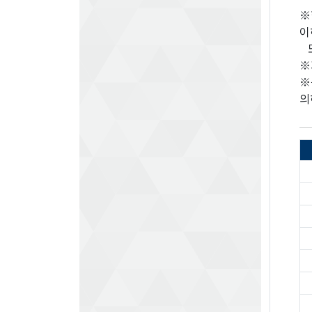
※
이
또
※
※
의