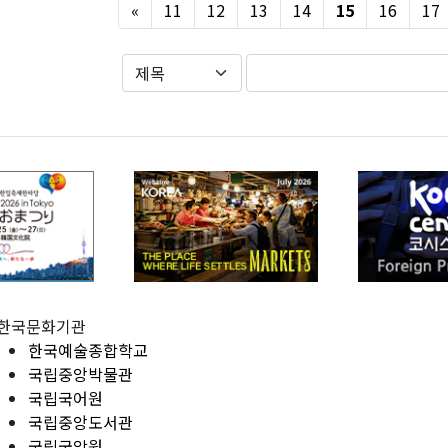
Previous
«
11
12
13
14
15
16
17
한국문화기관
한국예술종합학교
국립중앙박물관
국립국어원
국립중앙도서관
국립국악원