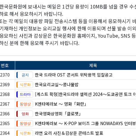
한국문화원에 보내시는 메일은 1건당 용량이 10MB를 넘을 경우 
하로 해서 응모하시기 바랍니다.
는 각 메일의 대용량 파일 전송시스템 등을 이용해서 응모하시기 
기재하신 개인정보는 요리교실 행사에 한해 이용되며 선물 발송 이
응모하신 사진과 감상문은 한국문화원 홈페이지, YouTube, SNS 
하신 분에 한해 응모해 주시기 바랍니다.
번호
제목
2370
한국 드라마 OST 콘서트 위탁용역 입찰공고
2369
한국요리교실〜콩나물밥
2368
[게스트 확정]한국드라마 셀렉션 2024～도쿄공연 토크 
2367
K엔타메라보 ～ 영화「화란」
2366
한국영화상영회「클로젯」
2365
K엔타메라보 ～ K-POP 보이즈 그룹 NOWADAYS 인터뷰
2364
라면 요리 사진＆감상문 콘테스트 발표