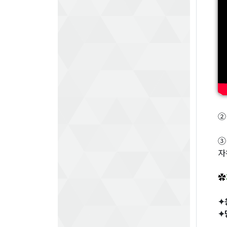
②
③
자
✿
✦
✦