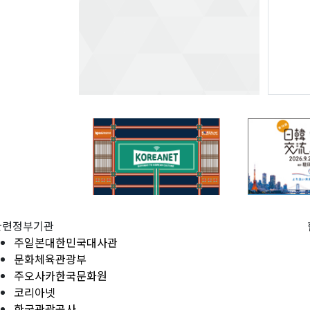
관련정부기관
주일본대한민국대사관
문화체육관광부
주오사카한국문화원
코리아넷
한국관광공사