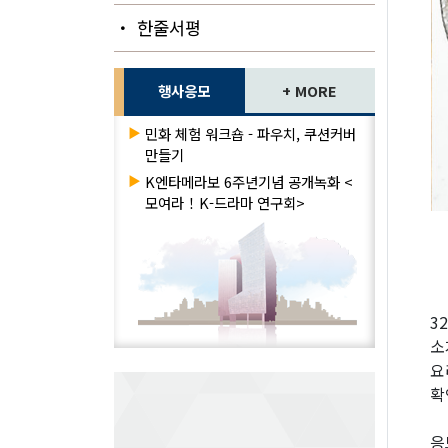
・ 한줄서평
행사응모
+ MORE
▶
민화 체험 워크숍 - 파우치, 쿠션커버
만들기
▶
K엔타메라보 6주년기념 공개녹화 <
모여라！K-드라마 연구회>
3
소
요
확
응