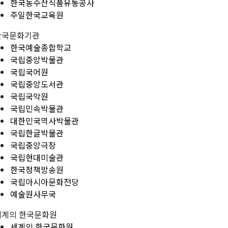
한국농수산식품유통공사
주일한국교육원
한국문화기관
한국예술종합학교
국립중앙박물관
국립국어원
국립중앙도서관
국립국악원
국립민속박물관
대한민국역사박물관
국립한글박물관
국립중앙극장
국립현대미술관
한국정책방송원
국립아시아문화전당
예술원사무국
세계의 한국문화원
세계의 한국문화원