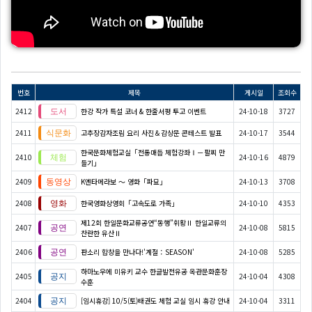
번호
제목
게시일
조회수
2412
한강 작가 특설 코너 & 한줄서평 투고 이벤트
24-10-18
3727
2411
고추장감자조림 요리 사진＆감상문 콘테스트 발표
24-10-17
3544
한국문화체험교실「전통매듭 체험강좌Ⅰ－팔찌 만
2410
24-10-16
4879
들기」
2409
K엔타메라보 ～ 영화「파묘」
24-10-13
3708
2408
한국영화상영회「고속도로 가족」
24-10-10
4353
제12회 한일문화교류공연“동행”휘황Ⅱ 한일교류의
2407
24-10-08
5815
찬란한 유산Ⅱ
2406
판소리 합창을 만나다!'계절：SEASON'
24-10-08
5285
하마노우에 미유키 교수 한글발전유공 옥관문화훈장
2405
24-10-04
4308
수훈
2404
[임시휴강] 10/5(토)태권도 체험 교실 임시 휴강 안내
24-10-04
3311