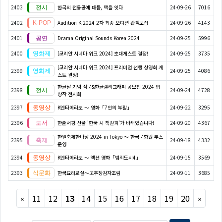
2403
한국의 전통공예 매듭, 맥을 잇다
24-09-26
7016
2402
Audition K 2024 2차 최종 오디션 관객모집
24-09-26
4143
2401
Drama Original Sounds Korea 2024
24-09-25
5996
2400
[코리안 시네마 위크 2024] 초대게스트 결정!
24-09-25
3735
[코리안 시네마 위크 2024] 프리미엄 선행 상영회 게
2399
24-09-25
4086
스트 결정!
한글날 기념 작문&한글캘리그래피 공모전 2024 입
2398
24-09-24
4728
상작 전시회
2397
K엔타메라보 ～ 영화「7인의 부활」
24-09-22
3295
2396
한줄서평 선물 '한국 시 책갈피'가 바뀌었습니다!
24-09-20
4367
한일축제한마당 2024 in Tokyo 〜 한국문화원 부스
2395
24-09-18
4332
운영
2394
K엔타메라보 ～ 액션 영화「범죄도시4」
24-09-15
3569
2393
한국요리교실〜고추장감자조림
24-09-11
3685
Previous
Next
«
11
12
13
14
15
16
17
18
19
20
»