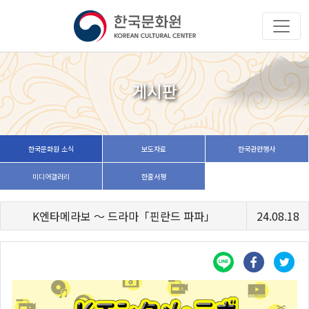
게시판
한국문화원 소식
보도자료
한국관련행사
미디어갤러리
한줄서평
K엔타메라보 ～ 드라마「핀란드 파파」
24.08.18