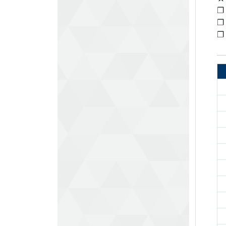
❐ 
❐
❐