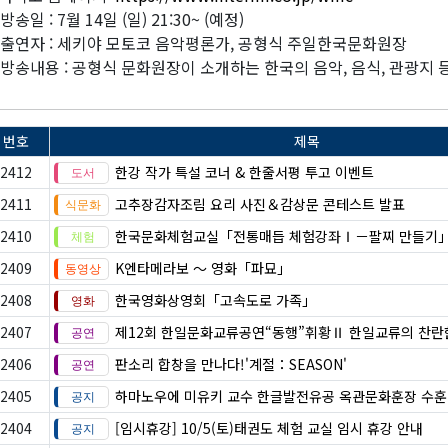
방송일 : 7월 14일 (일) 21:30~ (예정)
 출연자 : 세키야 모토코 음악평론가, 공형식 주일한국문화원장
 방송내용 : 공형식 문화원장이 소개하는 한국의 음악, 음식, 관광지 
번호
제목
2412
한강 작가 특설 코너 & 한줄서평 투고 이벤트
2411
고추장감자조림 요리 사진＆감상문 콘테스트 발표
2410
한국문화체험교실「전통매듭 체험강좌Ⅰ－팔찌 만들기
2409
K엔타메라보 ～ 영화「파묘」
2408
한국영화상영회「고속도로 가족」
2407
제12회 한일문화교류공연“동행”휘황Ⅱ 한일교류의 찬란
2406
판소리 합창을 만나다!'계절：SEASON'
2405
하마노우에 미유키 교수 한글발전유공 옥관문화훈장 수훈
2404
[임시휴강] 10/5(토)태권도 체험 교실 임시 휴강 안내