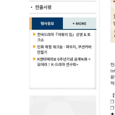
・ 한줄서평
행사응모
+ MORE
▶
한국드라마『여왕의 집』상영 & 토
크쇼
▶
민화 체험 워크숍 - 파우치, 쿠션커버
만들기
▶
K엔타메라보 6주년기념 공개녹화 <
전
모여라！K-드라마 연구회>
I
음
하
【
❐
❐
★