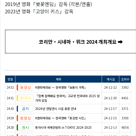
2019년 영화「벚꽃엔딩」감독 (각본/연출)
2023년 영화「고양이 키스」감독
코리안・시네마・위크 2024 개최개요 ➡
번호
제목
게시일
조회수
2432
K엔타메라보 ～ 한국영화「보통의 가족」
24-12-22
3392
「함께 말해봐요 한국어」고교생 전국대회 2025 참
2431
24-12-20
4401
가자 모집
2430
2024년 연말연시 시설 휴관 안내
24-12-17
3371
2429
K엔타메라보 ～ 한국영화「용감한 시민」
24-12-15
3365
2428
동아시아 국제전람회 in TOKYO 2024-2025
24-12-13
4856