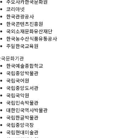
주오사카한국문화원
코리아넷
한국관광공사
한국콘텐츠진흥원
국외소재문화유산재단
한국농수산식품유통공사
주일한국교육원
한국문화기관
한국예술종합학교
국립중앙박물관
국립국어원
국립중앙도서관
국립국악원
국립민속박물관
대한민국역사박물관
국립한글박물관
국립중앙극장
국립현대미술관