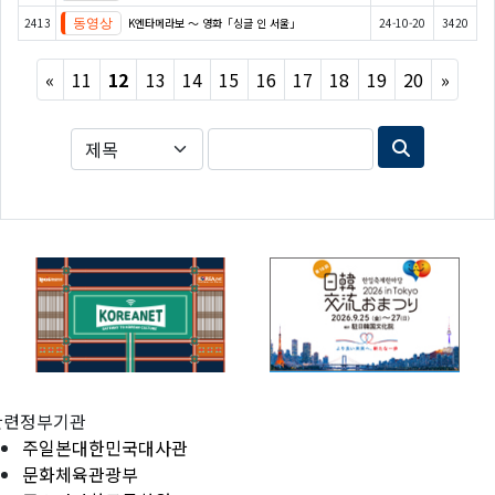
2413
K엔타메라보 ～ 영화「싱글 인 서울」
24-10-20
3420
Previous
Next
«
11
12
13
14
15
16
17
18
19
20
»
관련정부기관
주일본대한민국대사관
문화체육관광부