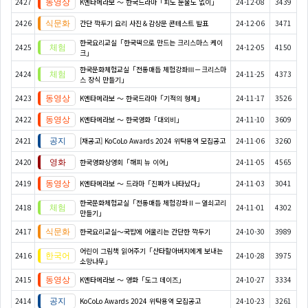
2427
K엔타메라보 ～ 한국드라마「피도 눈물도 없이」
24-12-08
3439
2426
간단 깍두기 요리 사진＆감상문 콘테스트 발표
24-12-06
3471
한국요리교실「한국떡으로 만드는 크리스마스 케이
2425
24-12-05
4150
크」
한국문화체험교실「전통매듭 체험강좌Ⅲ－크리스마
2424
24-11-25
4373
스 장식 만들기」
2423
K엔타메라보 ～ 한국드라마「기적의 형제」
24-11-17
3526
2422
K엔타메라보 ～ 한국영화「대외비」
24-11-10
3609
2421
[재공고] KoCoLo Awards 2024 위탁용역 모집공고
24-11-06
3260
2420
한국영화상영회「해피 뉴 이어」
24-11-05
4565
2419
K엔타메라보 ～ 드라마「진짜가 나타났다」
24-11-03
3041
한국문화체험교실「전통매듭 체험강좌Ⅱ－열쇠고리
2418
24-11-01
4302
만들기」
2417
한국요리교실〜국밥에 어울리는 간단한 깍두기
24-10-30
3989
어린이 그림책 읽어주기「산타할아버지에게 보내는
2416
24-10-28
3975
소망나무」
2415
K엔타메라보 ～ 영화「도그 데이즈」
24-10-27
3334
2414
KoCoLo Awards 2024 위탁용역 모집공고
24-10-23
3261