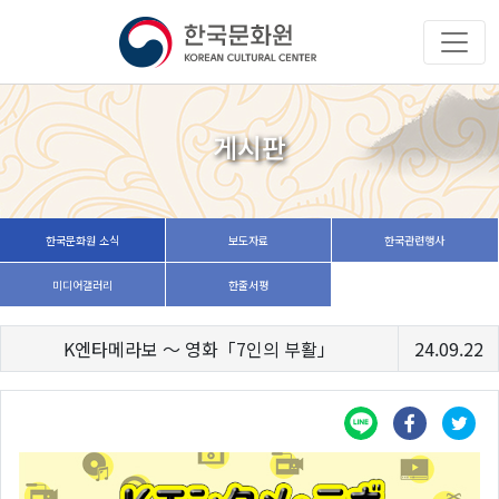
게시판
한국문화원 소식
보도자료
한국관련행사
미디어갤러리
한줄서평
K엔타메라보 ～ 영화「7인의 부활」
24.09.22