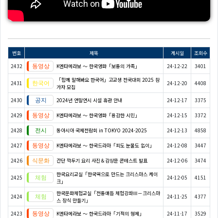
번호
제목
게시일
조회수
2432
K엔타메라보 ～ 한국영화「보통의 가족」
24-12-22
3401
「함께 말해봐요 한국어」고교생 전국대회 2025 참
2431
24-12-20
4408
가자 모집
2430
2024년 연말연시 시설 휴관 안내
24-12-17
3375
2429
K엔타메라보 ～ 한국영화「용감한 시민」
24-12-15
3372
2428
동아시아 국제전람회 in TOKYO 2024-2025
24-12-13
4858
2427
K엔타메라보 ～ 한국드라마「피도 눈물도 없이」
24-12-08
3447
2426
간단 깍두기 요리 사진＆감상문 콘테스트 발표
24-12-06
3474
한국요리교실「한국떡으로 만드는 크리스마스 케이
2425
24-12-05
4151
크」
한국문화체험교실「전통매듭 체험강좌Ⅲ－크리스마
2424
24-11-25
4377
스 장식 만들기」
2423
K엔타메라보 ～ 한국드라마「기적의 형제」
24-11-17
3529