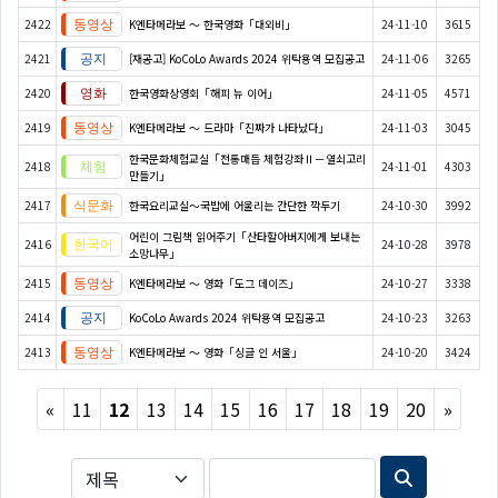
2422
K엔타메라보 ～ 한국영화「대외비」
24-11-10
3615
2421
[재공고] KoCoLo Awards 2024 위탁용역 모집공고
24-11-06
3265
2420
한국영화상영회「해피 뉴 이어」
24-11-05
4571
2419
K엔타메라보 ～ 드라마「진짜가 나타났다」
24-11-03
3045
한국문화체험교실「전통매듭 체험강좌Ⅱ－열쇠고리
2418
24-11-01
4303
만들기」
2417
한국요리교실〜국밥에 어울리는 간단한 깍두기
24-10-30
3992
어린이 그림책 읽어주기「산타할아버지에게 보내는
2416
24-10-28
3978
소망나무」
2415
K엔타메라보 ～ 영화「도그 데이즈」
24-10-27
3338
2414
KoCoLo Awards 2024 위탁용역 모집공고
24-10-23
3263
2413
K엔타메라보 ～ 영화「싱글 인 서울」
24-10-20
3424
Previous
Next
«
11
12
13
14
15
16
17
18
19
20
»