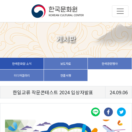
게시판
한국문화원 소식
보도자료
한국관련행사
미디어갤러리
한줄서평
한일교류 작문콘테스트 2024 입상자발표
24.09.06