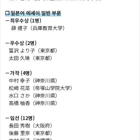
❐ 일본어 에세이 일반 부문
－최우수상 (1명)
薛 禮子（兵庫教育大学）
－우수상 (2명)
富沢 より子（東京都）
太田 久琳（東京都）
－가작 (4명)
中村 幸子（神奈川県）
松崎 花菜（帝塚山学院大学）
水口 さか（神奈川県）
高橋 柚香（神奈川県）
－입선 (12명)
長田 秀樹（大阪府）
後藤 里奈（東京都）