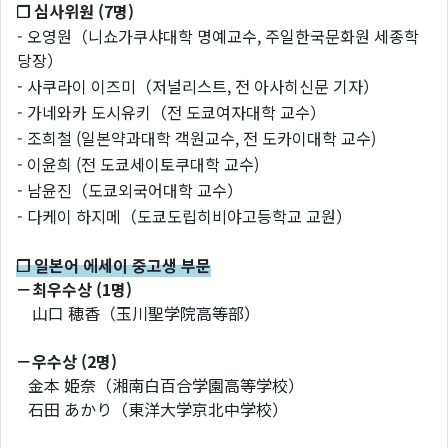
❐ 심사위원 (7명)
- 오영원（니쇼가쿠샤대학 명예교수, 주일한국문화원 세종학
당장）
- 사쿠라이 이즈미（저널리스트, 전 아사히신문 기자）
- 가네와카 도시유키（전 도쿄여자대학 교수）
- 조희철 (일본약과대학 객원교수, 전 도카이대학 교수)
- 이윤희 (전 도쿄세이토쿠대학 교수)
- 남윤진（도쿄외국어대학 교수）
- 다케이 하지메（도쿄도립히비야고등학교 교원）
❐ 일본어 에세이 중고생 부문
－최우수상 (1명)
山口 穂香（玉川聖学院高等部）
－우수상 (2명)
金本 姫奈（湘南白百合学園高等学校）
石田 あかり（東洋大学京北中学校）