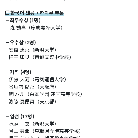
❐ 한국어 센류・하이쿠 부문
－최우수상 (1명)
森 勧喜（慶應義塾大学）
－우수상 (2명)
安倍 遥菜（新潟大学）
臼田 卯見（京都国際中学校）
－가작 (4명)
伊藤 大河（電気通信大学）
谷垣内 鮎乃（大阪府）
明 ハル（白頭学園 建国高等学校）
渕脇 真優菜（東京都）
－입선 (12명)
水落 一衣（新潟大学）
景山 栞那（鳥取県立境高等学校）