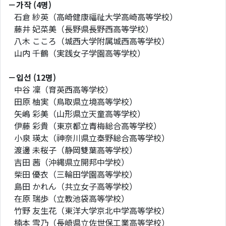
－가작 (4명)
石倉 紗英（高崎健康福祉大学高崎高等学校）
藤井 妃菜美（長野県長野西高等学校）
八木 こころ（城西大学附属城西高等学校）
山内 千鶴（実践女子学園高等学校）
－입선 (12명)
中谷 凜（育英西高等学校）
田原 柚実（鳥取県立境高等学校）
矢嶋 彩美（山形県立天童高等学校）
伊藤 彩貴（東京都立青梅総合高等学校）
小泉 瑛太（神奈川県立秦野総合高等学校）
渡邊 未桜子（静岡雙葉高等学校）
吉田 茜（沖縄県立開邦中学校）
柴田 優衣（三輪田学園高等学校）
島田 かれん（共立女子高等学校）
在原 瑞歩（立教池袋高等学校）
竹野 友生花（東洋大学京北中学高等学校）
楠本 雪乃（長崎県立佐世保工業高等学校）