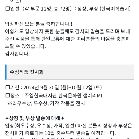
어폰)
❐
입선（각 부문 12명, 총 72명）: 상장, 부상 (한국어학습서)
입상하신 모든 분들 축하합니다!!
아쉽게도 입상하지 못한 분들께도 감사의 말씀을 드리며 보내
주신 작품을 통해 한일교류에 대한 여러분들의 마음을 충분히
느낄 수 있었습니다.
감사합니다.
수상작품 전시회
❐
기간 : 2024년 9월 30일 (월)~10월 12일 (토)
❐
장소：주일한국대사관 한국문화원 갤러리MI
※최우수상, 우수상, 가작 작품을 전시
✦
상장
및
부상
발송에
대해✦
입상(최우수상, 우수상, 가작, 입선) 하신 분들의 상장과 부상은
전시회가 종료되는 10월 중순부터 발송할 예정입니다.