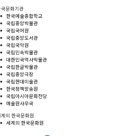
한국문화기관
한국예술종합학교
국립중앙박물관
국립국어원
국립중앙도서관
국립국악원
국립민속박물관
대한민국역사박물관
국립한글박물관
국립중앙극장
국립현대미술관
한국정책방송원
국립아시아문화전당
예술원사무국
세계의 한국문화원
세계의 한국문화원