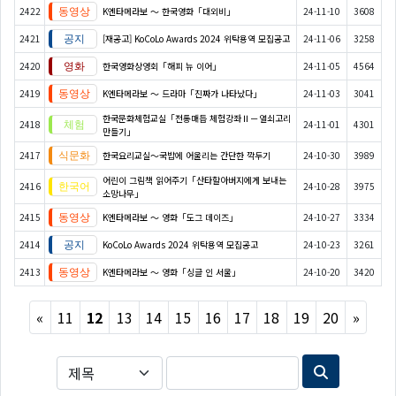
2422
K엔타메라보 ～ 한국영화「대외비」
24-11-10
3608
2421
[재공고] KoCoLo Awards 2024 위탁용역 모집공고
24-11-06
3258
2420
한국영화상영회「해피 뉴 이어」
24-11-05
4564
2419
K엔타메라보 ～ 드라마「진짜가 나타났다」
24-11-03
3041
한국문화체험교실「전통매듭 체험강좌Ⅱ－열쇠고리
2418
24-11-01
4301
만들기」
2417
한국요리교실〜국밥에 어울리는 간단한 깍두기
24-10-30
3989
어린이 그림책 읽어주기「산타할아버지에게 보내는
2416
24-10-28
3975
소망나무」
2415
K엔타메라보 ～ 영화「도그 데이즈」
24-10-27
3334
2414
KoCoLo Awards 2024 위탁용역 모집공고
24-10-23
3261
2413
K엔타메라보 ～ 영화「싱글 인 서울」
24-10-20
3420
Previous
Next
«
11
12
13
14
15
16
17
18
19
20
»