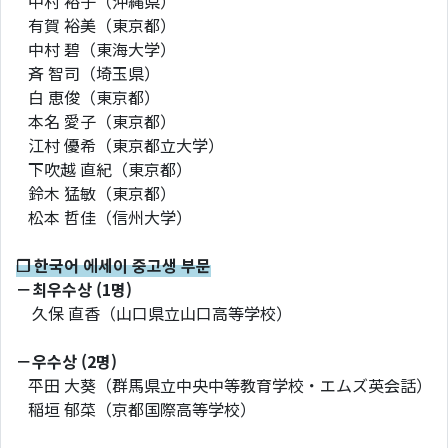
中村 裕子（沖縄県）
有賀 裕美（東京都）
中村 碧（東海大学）
斉 智司（埼玉県）
白 恵俊（東京都）
本名 愛子（東京都）
江村 優希（東京都立大学）
下吹越 直紀（東京都）
鈴木 猛敏（東京都）
松本 哲佳（信州大学）
❐ 한국어 에세이 중고생 부문
－최우수상 (1명)
久保 直香（山口県立山口高等学校）
－우수상 (2명)
平田 大葵（群馬県立中央中等教育学校・エムズ英会話）
稲垣 郁菜（京都国際高等学校）