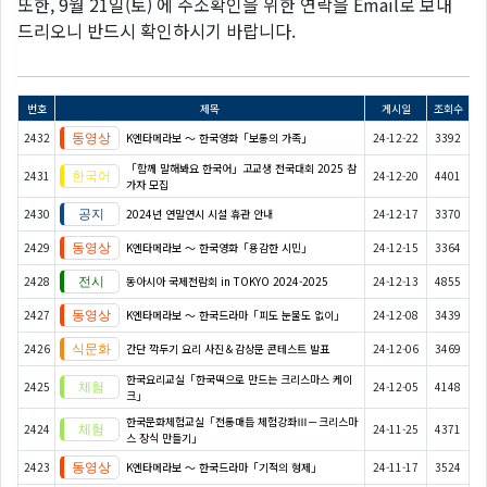
또한, 9월 21일(토) 에 주소확인을 위한 연락을 Email로 보내
드리오니 반드시 확인하시기 바랍니다.
번호
제목
게시일
조회수
2432
K엔타메라보 ～ 한국영화「보통의 가족」
24-12-22
3392
「함께 말해봐요 한국어」고교생 전국대회 2025 참
2431
24-12-20
4401
가자 모집
2430
2024년 연말연시 시설 휴관 안내
24-12-17
3370
2429
K엔타메라보 ～ 한국영화「용감한 시민」
24-12-15
3364
2428
동아시아 국제전람회 in TOKYO 2024-2025
24-12-13
4855
2427
K엔타메라보 ～ 한국드라마「피도 눈물도 없이」
24-12-08
3439
2426
간단 깍두기 요리 사진＆감상문 콘테스트 발표
24-12-06
3469
한국요리교실「한국떡으로 만드는 크리스마스 케이
2425
24-12-05
4148
크」
한국문화체험교실「전통매듭 체험강좌Ⅲ－크리스마
2424
24-11-25
4371
스 장식 만들기」
2423
K엔타메라보 ～ 한국드라마「기적의 형제」
24-11-17
3524