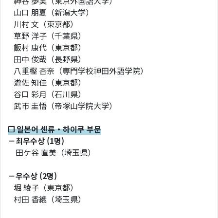
神谷 歩実（東京外国語大学）
山口 朋夏（新潟大学）
川村 文（東京都）
草野 洋子（千葉県）
飯村 康代（東京都）
田中 俊哉（長野県）
八重樫 杏奈（専門学校神田外語学院）
遊佐 知佳（東京都）
谷口 彩月（石川県）
武市 圭悟（帝塚山学院大学）
❐ 일본어 센류・하이쿠 부문
－최우수상 (1명)
田ケ谷 直美（埼玉県）
－우수상 (2명)
堀 綾子（東京都）
村田 香織（埼玉県）