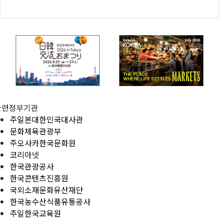
관련정부기관
주일본대한민국대사관
문화체육관광부
주오사카한국문화원
코리아넷
한국관광공사
한국콘텐츠진흥원
국외소재문화유산재단
한국농수산식품유통공사
주일한국교육원