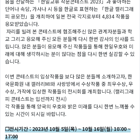
음을 전달하는 「한일교류 작문콘테스트 2023」과 좋아하는
단어나 속담, 가사나 시 등을 한글로 표현하는 「한글 캘리그래
피 공모전」을 개최하여 일본 전국 각지로부터 4,834 작품을
응모받았습니다.
자리를 빌려 본 콘테스트에 협조해주신 많은 관계자분들과 학
교 그리고 응모해 주신 모든 분들께 다시 한번 감사의 인사를 드
립니다. 많은 분들이 응모해 주신 작품들을 통해 한일우호와 미
래에 대해 생각하시는 분이 많다는 점을 다시 한번 실감할 수 있
습니다.
이번 콘테스트의 입상작품을 보다 많은 분들께 소개하고자, 한
국문화원 내 갤러리MI와 사랑방에서 수상작품 중 최우수상, 우
수상, 가작에 입상한 작품들의 전시회를 개최합니다. (캘리그래
피 콘테스트는 입선까지 전시)
각 작품을 통해 양국의 우호와 밝은 미래를 다시 한번 느껴볼 수
있는 시간이 되시길 바랍니다.
❐전시기간 : 2023
년
10
월
5
일
(
목
) ~ 10
월
16
일
(
월
) 10:00 ~
17:00