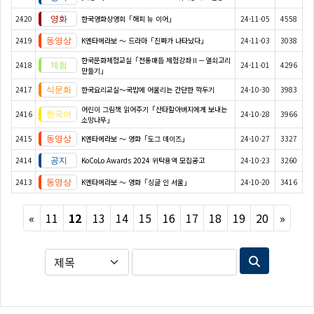
2420
한국영화상영회「해피 뉴 이어」
24-11-05
4558
2419
K엔타메라보 ～ 드라마「진짜가 나타났다」
24-11-03
3038
한국문화체험교실「전통매듭 체험강좌Ⅱ－열쇠고리
2418
24-11-01
4296
만들기」
2417
한국요리교실〜국밥에 어울리는 간단한 깍두기
24-10-30
3983
어린이 그림책 읽어주기「산타할아버지에게 보내는
2416
24-10-28
3966
소망나무」
2415
K엔타메라보 ～ 영화「도그 데이즈」
24-10-27
3327
2414
KoCoLo Awards 2024 위탁용역 모집공고
24-10-23
3260
2413
K엔타메라보 ～ 영화「싱글 인 서울」
24-10-20
3416
Previous
Next
«
11
12
13
14
15
16
17
18
19
20
»