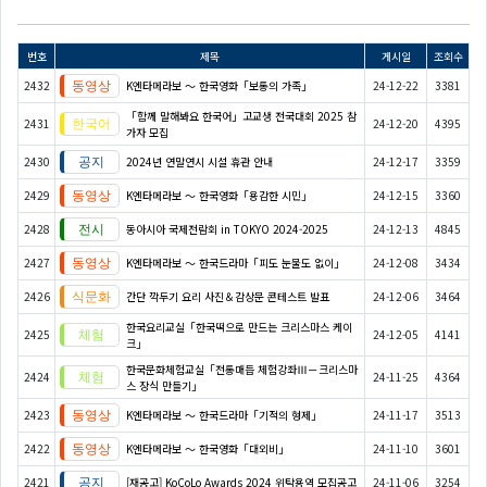
번호
제목
게시일
조회수
2432
K엔타메라보 ～ 한국영화「보통의 가족」
24-12-22
3381
「함께 말해봐요 한국어」고교생 전국대회 2025 참
2431
24-12-20
4395
가자 모집
2430
2024년 연말연시 시설 휴관 안내
24-12-17
3359
2429
K엔타메라보 ～ 한국영화「용감한 시민」
24-12-15
3360
2428
동아시아 국제전람회 in TOKYO 2024-2025
24-12-13
4845
2427
K엔타메라보 ～ 한국드라마「피도 눈물도 없이」
24-12-08
3434
2426
간단 깍두기 요리 사진＆감상문 콘테스트 발표
24-12-06
3464
한국요리교실「한국떡으로 만드는 크리스마스 케이
2425
24-12-05
4141
크」
한국문화체험교실「전통매듭 체험강좌Ⅲ－크리스마
2424
24-11-25
4364
스 장식 만들기」
2423
K엔타메라보 ～ 한국드라마「기적의 형제」
24-11-17
3513
2422
K엔타메라보 ～ 한국영화「대외비」
24-11-10
3601
2421
[재공고] KoCoLo Awards 2024 위탁용역 모집공고
24-11-06
3254