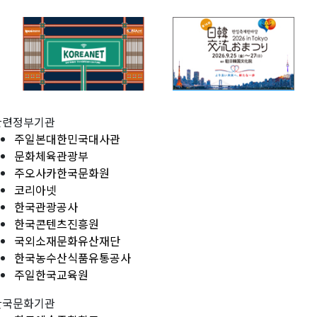
관련정부기관
주일본대한민국대사관
문화체육관광부
주오사카한국문화원
코리아넷
한국관광공사
한국콘텐츠진흥원
국외소재문화유산재단
한국농수산식품유통공사
주일한국교육원
한국문화기관