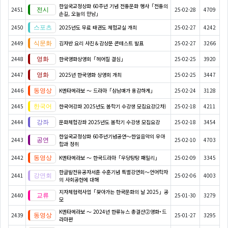
한일국교정상화 60주년 기념 전통문화 행사「전통의
2451
25-02-28
4709
손길, 오늘의 만남」
2450
2025년도 무료 태권도 체험교실 개최
25-02-27
4242
2449
김자반 요리 사진＆감상문 콘테스트 발표
25-02-27
3266
2448
한국영화상영회「헤어질 결심」
25-02-25
3920
2447
2025년 한국영화 상영회 개최
25-02-25
3447
2446
K엔타메라보 ～ 드라마「삼남매가 용감하게」
25-02-24
3128
2445
한국어강좌 2025년도 봄학기 수강생 모집요강(2차)
25-02-18
4211
2444
문화체험강좌 2025년도 봄학기 수강생 모집요강
25-02-18
3454
한일국교정상화 60주년기념공연〜한일음악의 우아
2443
25-02-10
4703
함과 정취
2442
K엔타메라보 ～ 한국드라마「우당탕탕 패밀리」
25-02-09
3345
한글발전유공자서훈 수훈기념 특별강연회〜언어학자
2441
25-02-06
4003
의 사회공헌에 대해
지자체협력사업「찾아가는 한국문화의 날 2025」공
2440
25-01-30
3279
모
K엔타메라보 ～ 2024년 한류뉴스 총결산②영화･드
2439
25-01-27
3295
라마편