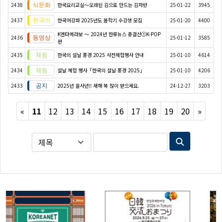
2438
한국요리교실〜오래된 김으로 만드는 김자반
25-01-22
3945
2437
한국어강좌 2025년도 봄학기 수강생 모집
25-01-20
4400
K엔타메라보 ～ 2024년 한류뉴스 총결산①K-POP
2436
25-01-12
3585
편
2435
한국의 설날 풍경 2025 사전체험행사 안내
25-01-10
4614
2434
설날 체험 행사「한국의 설날 풍경 2025」
25-01-10
4206
2433
2025년 을사년!! 새해 복 많이 받으세요.
24-12-27
3203
Previous
Next
«
11
12
13
14
15
16
17
18
19
20
»