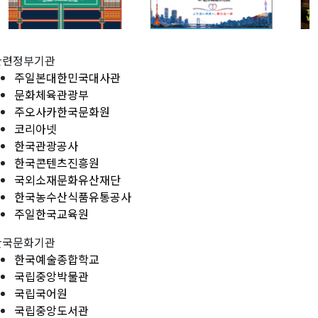
관련정부기관
주일본대한민국대사관
문화체육관광부
주오사카한국문화원
코리아넷
한국관광공사
한국콘텐츠진흥원
국외소재문화유산재단
한국농수산식품유통공사
주일한국교육원
한국문화기관
한국예술종합학교
국립중앙박물관
국립국어원
국립중앙도서관