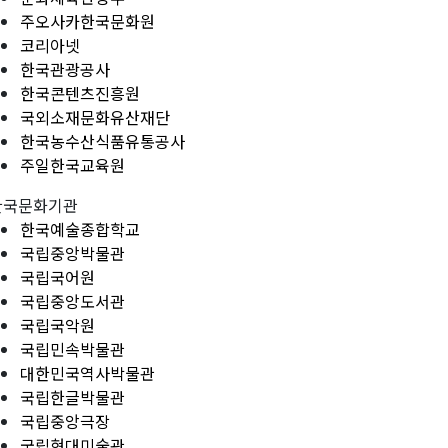
주오사카한국문화원
코리아넷
한국관광공사
한국콘텐츠진흥원
국외소재문화유산재단
한국농수산식품유통공사
주일한국교육원
한국문화기관
한국예술종합학교
국립중앙박물관
국립국어원
국립중앙도서관
국립국악원
국립민속박물관
대한민국역사박물관
국립한글박물관
국립중앙극장
국립현대미술관