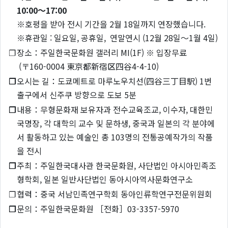
10:00～17:00
※호평을 받아 전시 기간을 2월 18일까지 연장했습니다.
※휴관일 : 일요일, 공휴일, 연말연시 (12월 28일～1월 4일)
❐
장소：주일한국문화원 갤러리 MI(1F) ※ 입장무료
(〒160-0004 東京都新宿区四谷4-4-10)
❐
오시는 길：도쿄메트로 마루노우치선(四谷三丁目駅) 1번
출구에서 신주쿠 방향으로 도보 5분
❐
내용：무형문화재 보유자과 전수교육조교, 이수자, 대한민
국명장, 각 대학의 교수 및 문하생, 중국과 일본의 각 분야에
서 활동하고 있는 예술인 총 103명의 전통공예작가의 작품
을 전시
❐
주최：주일한국대사관 한국문화원, 사단법인 아시아민족조
형학회, 일본 일반사단법인 동아시아역사문화연구소
❐
협력：중국 서남민족연구학회 동아인류학연구전문위원회
❐
문의：주일한국문화원 ［전화］03-3357-5970