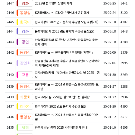
2447
2025년 한국영화 상영회 개최
25-02-25
3441
2446
K엔타메라보 ～ 드라마「삼남매가 용감하게」
25-02-24
3120
2445
한국어강좌 2025년도 봄학기 수강생 모집요강(2차)
25-02-18
4207
2444
문화체험강좌 2025년도 봄학기 수강생 모집요강
25-02-18
3448
한일국교정상화 60주년기념공연〜한일음악의 우아
2443
25-02-10
4688
함과 정취
2442
K엔타메라보 ～ 한국드라마「우당탕탕 패밀리」
25-02-09
3339
한글발전유공자서훈 수훈기념 특별강연회〜언어학자
2441
25-02-06
3995
의 사회공헌에 대해
지자체협력사업「찾아가는 한국문화의 날 2025」공
2440
25-01-30
3269
모
K엔타메라보 ～ 2024년 한류뉴스 총결산②영화･드
2439
25-01-27
3288
라마편
2438
한국요리교실〜오래된 김으로 만드는 김자반
25-01-22
3936
2437
한국어강좌 2025년도 봄학기 수강생 모집
25-01-20
4390
K엔타메라보 ～ 2024년 한류뉴스 총결산①K-POP
2436
25-01-12
3577
편
2435
한국의 설날 풍경 2025 사전체험행사 안내
25-01-10
4605