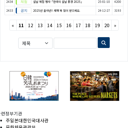
2434
설날 체험 행사「한국의 설날 풍경 2025」
25-01-10
4200
2433
2025년 을사년!! 새해 복 많이 받으세요.
24-12-27
3193
Previous
Next
«
11
12
13
14
15
16
17
18
19
20
»
관련정부기관
주일본대한민국대사관
문화체육관광부