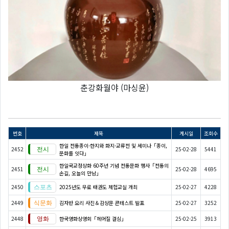
춘강화월야 (마싱윤)
번호
제목
게시일
조회수
한일 전통종이-한지와 화지-교류전 및 세미나「종이,
2452
25-02-28
5441
문화를 잇다」
한일국교정상화 60주년 기념 전통문화 행사「전통의
2451
25-02-28
4695
손길, 오늘의 만남」
2450
2025년도 무료 태권도 체험교실 개최
25-02-27
4228
2449
김자반 요리 사진＆감상문 콘테스트 발표
25-02-27
3252
2448
한국영화상영회「헤어질 결심」
25-02-25
3913