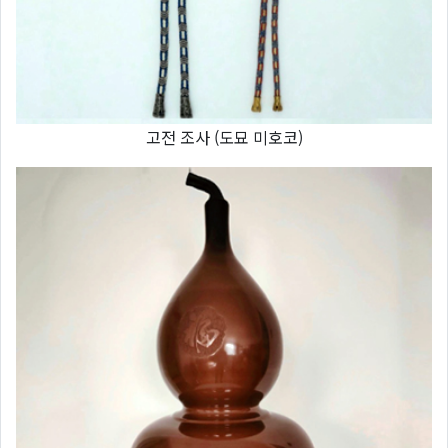
고전 조사 (도묘 미호코)