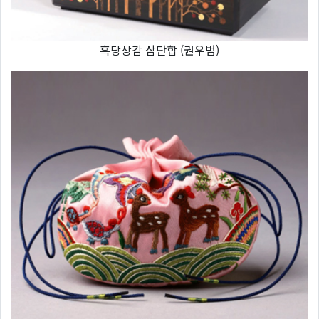
흑당상감 삼단합 (권우범)