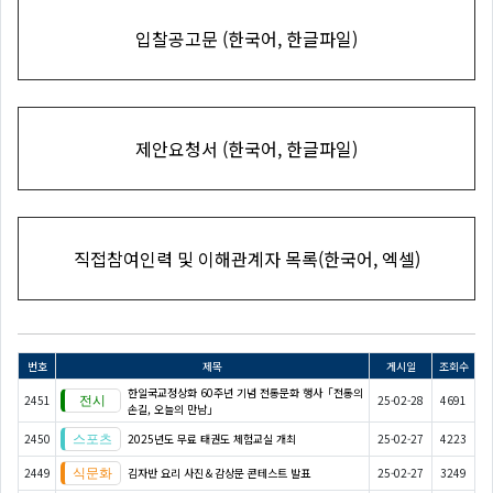
입찰공고문 (한국어, 한글파일)
제안요청서 (한국어, 한글파일)
직접참여인력 및 이해관계자 목록(한국어, 엑셀)
번호
제목
게시일
조회수
한일국교정상화 60주년 기념 전통문화 행사「전통의
2451
25-02-28
4691
손길, 오늘의 만남」
2450
2025년도 무료 태권도 체험교실 개최
25-02-27
4223
2449
김자반 요리 사진＆감상문 콘테스트 발표
25-02-27
3249