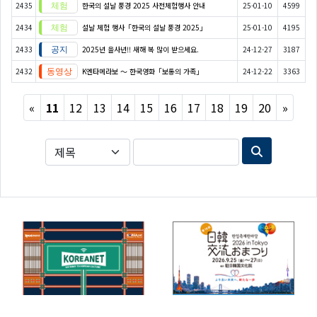
2435
한국의 설날 풍경 2025 사전체험행사 안내
25-01-10
4599
2434
설날 체험 행사「한국의 설날 풍경 2025」
25-01-10
4195
2433
2025년 을사년!! 새해 복 많이 받으세요.
24-12-27
3187
2432
K엔타메라보 ～ 한국영화「보통의 가족」
24-12-22
3363
Previous
Next
«
11
12
13
14
15
16
17
18
19
20
»