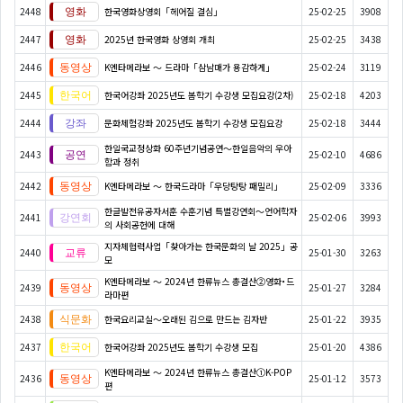
2448
한국영화상영회「헤어질 결심」
25-02-25
3908
2447
2025년 한국영화 상영회 개최
25-02-25
3438
2446
K엔타메라보 ～ 드라마「삼남매가 용감하게」
25-02-24
3119
2445
한국어강좌 2025년도 봄학기 수강생 모집요강(2차)
25-02-18
4203
2444
문화체험강좌 2025년도 봄학기 수강생 모집요강
25-02-18
3444
한일국교정상화 60주년기념공연〜한일음악의 우아
2443
25-02-10
4686
함과 정취
2442
K엔타메라보 ～ 한국드라마「우당탕탕 패밀리」
25-02-09
3336
한글발전유공자서훈 수훈기념 특별강연회〜언어학자
2441
25-02-06
3993
의 사회공헌에 대해
지자체협력사업「찾아가는 한국문화의 날 2025」공
2440
25-01-30
3263
모
K엔타메라보 ～ 2024년 한류뉴스 총결산②영화･드
2439
25-01-27
3284
라마편
2438
한국요리교실〜오래된 김으로 만드는 김자반
25-01-22
3935
2437
한국어강좌 2025년도 봄학기 수강생 모집
25-01-20
4386
K엔타메라보 ～ 2024년 한류뉴스 총결산①K-POP
2436
25-01-12
3573
편