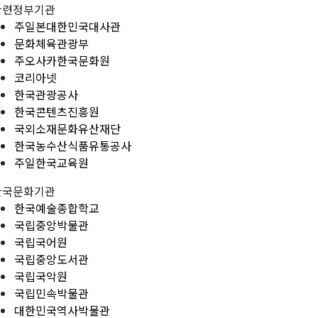
관련정부기관
주일본대한민국대사관
문화체육관광부
주오사카한국문화원
코리아넷
한국관광공사
한국콘텐츠진흥원
국외소재문화유산재단
한국농수산식품유통공사
주일한국교육원
한국문화기관
한국예술종합학교
국립중앙박물관
국립국어원
국립중앙도서관
국립국악원
국립민속박물관
대한민국역사박물관