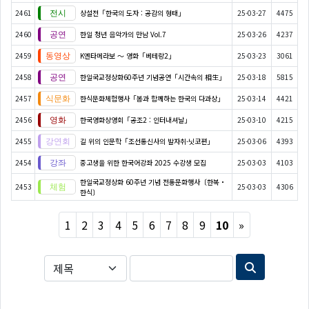
2461
상설전「​​​​​​​한국의 도자 : 공감의 형태」
25-03-27
4475
2460
한일 청년 음악가의 만남 Vol.7
25-03-26
4237
2459
K엔타메라보 ～ 영화「베테랑2」
25-03-23
3061
2458
한일국교정상화60주년 기념공연「시간속의 相生」
25-03-18
5815
2457
한식문화체험행사「봄과 함께하는 한국의 다과상」
25-03-14
4421
2456
한국영화상영회「공조2 : 인터내셔날」
25-03-10
4215
2455
길 위의 인문학「조선통신사의 발자취-닛코편」
25-03-06
4393
2454
중고생을 위한 한국어강좌 2025 수강생 모집
25-03-03
4103
한일국교정상화 60주년 기념 전통문화행사〔한복・
2453
25-03-03
4306
한식〕
Next
1
2
3
4
5
6
7
8
9
10
»