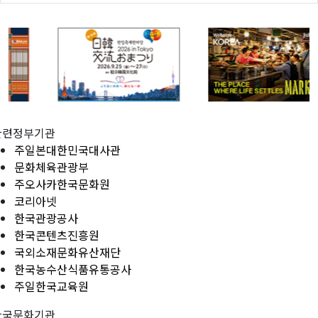
관련정부기관
주일본대한민국대사관
문화체육관광부
주오사카한국문화원
코리아넷
한국관광공사
한국콘텐츠진흥원
국외소재문화유산재단
한국농수산식품유통공사
주일한국교육원
한국문화기관