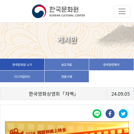
게시판
한국문화원 소식
보도자료
한국관련행사
미디어갤러리
한줄서평
한국영화상영회「자백」
24.09.05