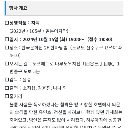
행사 개요
❐
상영작품：자백
(2022년 / 105분 / 일본어자막)
❐
일시：2024년 10월 15일 (화) 19:00～（접수 18:30）
❐
장소 : 한국문화원 2F 한마당홀（도쿄도 신주쿠구 요쓰야 4-
4-10）
❐
오시는 길：도쿄메트로 마루노우치선「四谷三丁目駅」1
번출구 도보 5분
❐
감독：윤종
❐
출연：소지섭, 김윤진, 나나 외
❐
줄거리
불륜 사실을 폭로하겠다는 협박을 받고 향한 호텔에서 의문
의 습격을 당한 유민호. 정신을 차려보니 함께 있던 김세희는
죽어있고, 범인은 흔적도 없이 사라졌다. 하루아침에 성공한
사업가에서 밀실 살인 사건의 유일한 용의자로 누명을 쓴 유