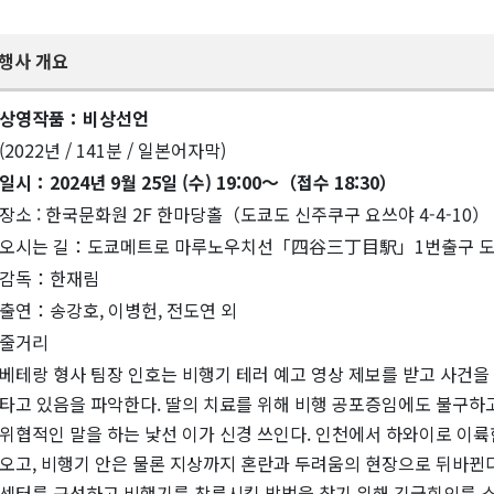
행사 개요
상영작품：비상선언
(2022년 / 141분 / 일본어자막)
일시：2024년 9월 25일 (수) 19:00～（접수 18:30）
장소 : 한국문화원 2F 한마당홀（도쿄도 신주쿠구 요쓰야 4-4-10）
오시는 길：도쿄메트로 마루노우치선「四谷三丁目駅」1번출구 도
감독：한재림
출연：송강호, 이병헌, 전도연 외
줄거리
베테랑 형사 팀장 인호는 비행기 테러 예고 영상 제보를 받고 사건을 
타고 있음을 파악한다. 딸의 치료를 위해 비행 공포증임에도 불구하
위협적인 말을 하는 낯선 이가 신경 쓰인다. 인천에서 하와이로 이륙
오고, 비행기 안은 물론 지상까지 혼란과 두려움의 현장으로 뒤바뀐다
센터를 구성하고 비행기를 착륙시킬 방법을 찾기 위해 긴급회의를