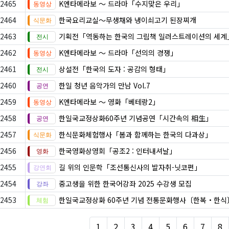
2465
K엔타메라보 ～ 드라마「수지맞은 우리」
2464
한국요리교실〜무생채와 냉이쇠고기 된장찌개
2463
기획전「역동하는 한국의 그림책 일러스트레이션의 세계
2462
K엔타메라보 ～ 드라마「선의의 경쟁」
2461
상설전「​​​​​​​한국의 도자 : 공감의 형태」
2460
한일 청년 음악가의 만남 Vol.7
2459
K엔타메라보 ～ 영화「베테랑2」
2458
한일국교정상화60주년 기념공연「시간속의 相生」
2457
한식문화체험행사「봄과 함께하는 한국의 다과상」
2456
한국영화상영회「공조2 : 인터내셔날」
2455
길 위의 인문학「조선통신사의 발자취-닛코편」
2454
중고생을 위한 한국어강좌 2025 수강생 모집
2453
한일국교정상화 60주년 기념 전통문화행사〔한복・한식
1
2
3
4
5
6
7
8