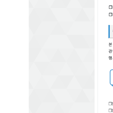
❐
❐
본
관
행
❐
❐