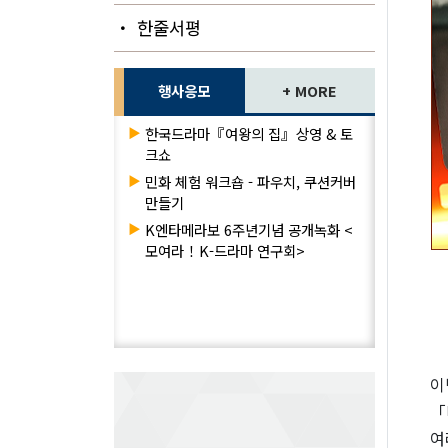
・ 한줄서평
행사응모
+ MORE
▶
한국드라마『여왕의 집』상영 & 토
크쇼
▶
민화 체험 워크숍 - 파우치, 쿠션커버
만들기
▶
K엔타메라보 6주년기념 공개녹화 <
모여라！K-드라마 연구회>
이
「
여