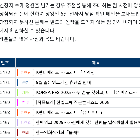
신청자 수가 정원을 넘기는 경우 추첨을 통해 초대하는 점 사전에 양
당첨되신 분에 한하여 상영일 5일 전까지 당첨 확인 메일을 보내드
당첨되지 못하신 분께는 별도의 연락을 드리지 않는 점 양해 바라며
에서 확인하실 수 있습니다.
러분들의 많은 관심과 응모 바랍니다.
번호
제목
2472
K엔타메라보 ～ 드라마「커넥션」
2471
5월 골든위크기간 휴관일 안내
2470
KOREA FES 2025 ～두 손을 맞잡고, 더 나은 미래로～
2469
[작품모집] 한일교류 작문콘테스트 2025
2468
K엔타메라보 ～ 드라마「유어 아너」
2467
한방위크 2025～자신에게 맞는 한방을 일상생활에 활용
2466
한국영화상영회「올빼미」