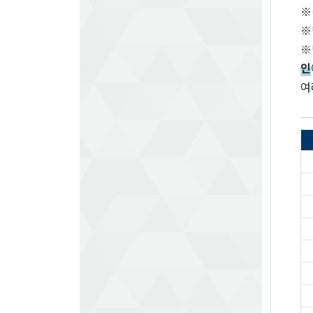
※
※
※
인
여