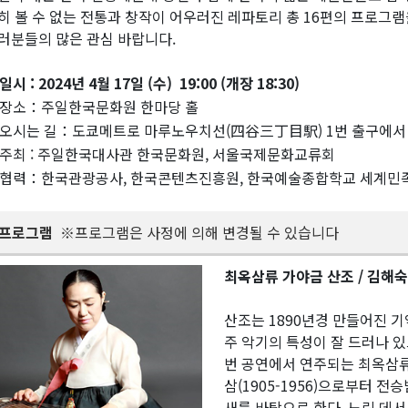
히 볼 수 없는 전통과 창작이 어우러진 레파토리 총 16편의 프로그램
러분들의 많은 관심 바랍니다.
일시 : 2024년 4월 17일 (수) 19:00 (개장 18:30)
장소：주일한국문화원 한마당 홀
오시는 길：도쿄메트로 마루노우치선(四谷三丁目駅) 1번 출구에서 
주최 : 주일한국대사관 한국문화원, 서울국제문화교류회
협력：한국관광공사, 한국콘텐츠진흥원, 한국예술종합학교 세계
프로그램
※프로그램은 사정에 의해 변경될 수 있습니다
최옥삼류 가야금 산조 / 김해
산조는 1890년경 만들어진 
주 악기의 특성이 잘 드러나 있
번 공연에서 연주되는 최옥삼류 
삼(1905-1956)으로부터 
새를 바탕으로 한다. 느린 데