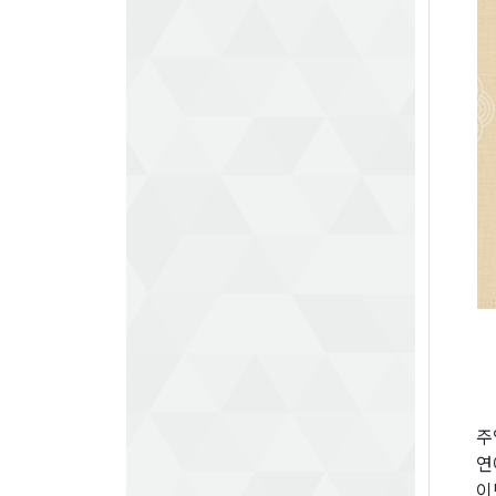
주
연
이