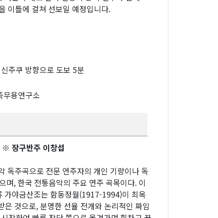
을 이틀에 걸쳐 선보일 예정입니다.
신주쿠 방향으로 도보 5분
민족무용연구소
숙 ※ 장구반주 이창섭
기악 독주곡으로 전문 연주자의 개인 기량이나 독
으며, 한국 전통음악의 주요 연주 곡목이다. 이
가야금산조는 함동정월(1917-1994)이 최옥
전승받은 것으로, 분명한 선율 전개와 논리적인 짜임
서 시작하여 빠른 장단 쪽으로 옮겨가며 힘차고 꿋