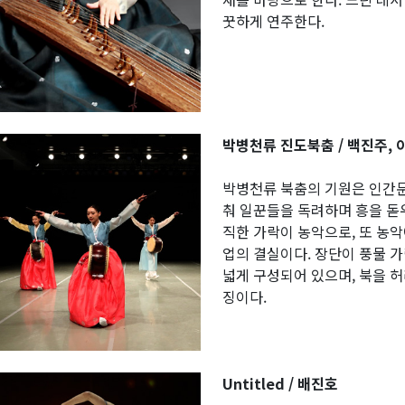
꿋하게 연주한다.
박병천류 진도북춤 / 백진주, 
박병천류 북춤의 기원은 인간문
춰 일꾼들을 독려하며 흥을 돋
직한 가락이 농악으로, 또 농
업의 결실이다. 장단이 풍물 
넓게 구성되어 있으며, 북을 
징이다.
Untitled / 배진호