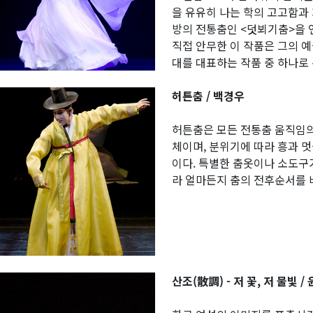
을 유유히 나는 학의 고고함과
방의 전통춤인 <덧뵈기춤>을 
직접 안무한 이 작품은 그의 
대를 대표하는 작품 중 하나로
허튼춤 / 백경우
허튼춤은 모든 전통춤 움직임의
체이며, 분위기에 따라 흥과 
이다. 특별한 춤옷이나 소도구
라 얼마든지 춤의 전후순서를 바
산조(散調) - 저 꽃, 저 물빛 /