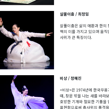
살풀이춤 / 최정임
살풀이춤은 삶의 애환과 한의 
백의 미를 가지고 있으며 움직
사위가 큰 특징이다.
비상 / 정혜진
<비상>은 1974년에 한국무
때, 창문 밖을 나는 새를 바라
호방한 기개와 절묘한 기품을 
표현함으로써 춤사위의 품격을 