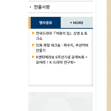
・ 한줄서평
행사응모
+ MORE
▶
한국드라마『여왕의 집』상영 & 토
크쇼
▶
민화 체험 워크숍 - 파우치, 쿠션커버
만들기
▶
K엔타메라보 6주년기념 공개녹화 <
모여라！K-드라마 연구회>