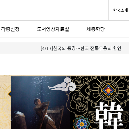
한국소개
각종신청
도서영상자료실
세종학당
[4/17]한국의 풍경～한국 전통무용의 향연