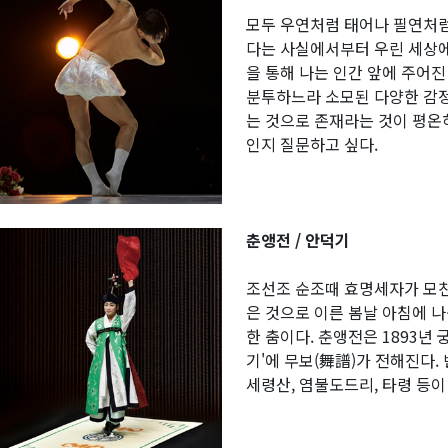
모두 우연처럼 태어나 필연처럼
다는 사실에서부터 우린 세상에
을 통해 나는 인간 앞에 주어진
분투하느라 소모된 다양한 감정
는 것으로 존재라는 것이 평온
인지 질문하고 싶다.
춘앵전 / 안덕기
조선조 순조때 효명세자가 모친
은 것으로 이른 봄날 아침에 
한 춤이다. 춘앵전은 1893년
기'에 무보(舞譜)가 전해진다
세령산, 염불도드리, 타령 등이