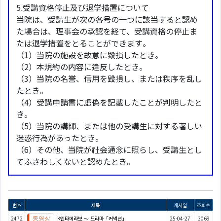
5.受講資格停止及び退学措置について
当院は、受講生が次の各号の一つに該当すると認め
た場合は、理事会の承認を経て、受講資格の停止ま
たは退学措置をとることができます。
（1）当院の施設を故意に毀損したとき。
（2）本規約の内容に違反したとき。
（3）当院の名誉、信用を毀損し、または秩序を乱し
たとき。
（4）受講申請書に虚偽を記載したことが判明したと
き。
（5）当院の講師、または他の受講生に対する著しい
迷惑行為があったとき。
（6）その他、当院が社会通念に照らし、受講生とし
てふさわしくないと認めたとき。
번호
제목
게시일
조회수
2472
K엔타메라보 ～ 드라마「커넥션」
25-04-27
3069