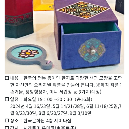
❐
내용：한국의 전통 종이인 한지로 다양한 색과 모양을 조합
한 자신만의 오리지널 작품을 만들어 봅니다. ※제작 작품 :
손거울, 정방형상자, 미니 서랍장 등 3가지(예정)
❐
일정：화요일 19：00～20：30（총16회）
2024년 4월 16/23일, 5월 14/21/28일, 6월 11/18/25일,7
월 9/23/30일, 8월 6/20/27일, 9월 3/10일
❐
장소：한국문화원 4층 세미나실
❐
강사：시게토미 유미코(重富弓子)