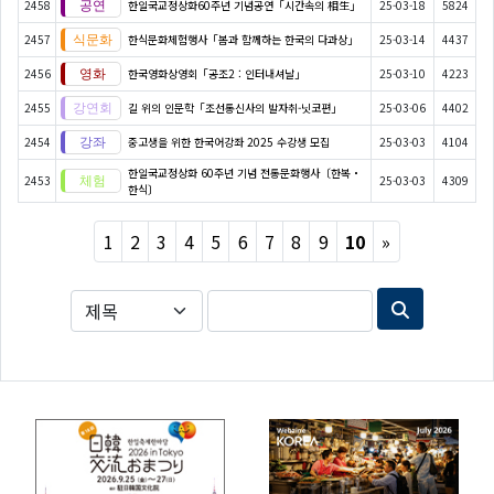
2458
한일국교정상화60주년 기념공연「시간속의 相生」
25-03-18
5824
2457
한식문화체험행사「봄과 함께하는 한국의 다과상」
25-03-14
4437
2456
한국영화상영회「공조2 : 인터내셔날」
25-03-10
4223
2455
길 위의 인문학「조선통신사의 발자취-닛코편」
25-03-06
4402
2454
중고생을 위한 한국어강좌 2025 수강생 모집
25-03-03
4104
한일국교정상화 60주년 기념 전통문화행사〔한복・
2453
25-03-03
4309
한식〕
Next
1
2
3
4
5
6
7
8
9
10
»