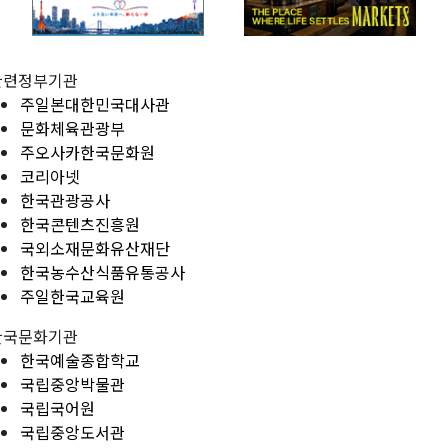
관련정부기관
주일본대한민국대사관
문화체육관광부
주오사카한국문화원
코리아넷
한국관광공사
한국콘텐츠진흥원
국외소재문화유산재단
한국농수산식품유통공사
주일한국교육원
한국문화기관
한국예술종합학교
국립중앙박물관
국립국어원
국립중앙도서관