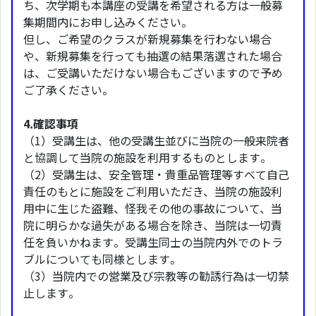
ち、次学期も本講座の受講を希望される方は一般募
集期間内にお申し込みください。
但し、ご希望のクラスが新規募集を行わない場合
や、新規募集を行っても抽選の結果落選された場合
は、ご受講いただけない場合もございますので予め
ご了承ください。
4.確認事項
（1）受講生は、他の受講生並びに当院の一般来院者
と協調して当院の施設を利用するものとします。
（2）受講生は、安全管理・貴重品管理等すべて自己
責任のもとに施設をご利用いただき、当院の施設利
用中に生じた盗難、怪我その他の事故について、当
院に明らかな過失がある場合を除き、当院は一切責
任を負いかねます。受講生同士の当院内外でのトラ
ブルについても同様とします。
（3）当院内での営業及び宗教等の勧誘行為は一切禁
止します。