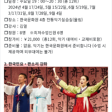
❐
일정：수요일 19：00～20：30 (총 12회）
2024년 4월 17/24일, 5월 15/22일, 6월 5/19일, 7월
3/17/31일, 8월 7/28일, 9월 4일
❐
장소：한국문화원 4층 전통악기실습실(울림)
❐
강사：김얼
❐
정원：8명 ※최저수업인원 6명
❐
참가비：￥21,000（총12회, 악기 대여비・교재비포함）
❐
준비물：없음. 악기는 한국문화원에서 준비합니다 (수업 시
제공하며 외부대여는 불가)
2. 한국민요・판소리 강좌