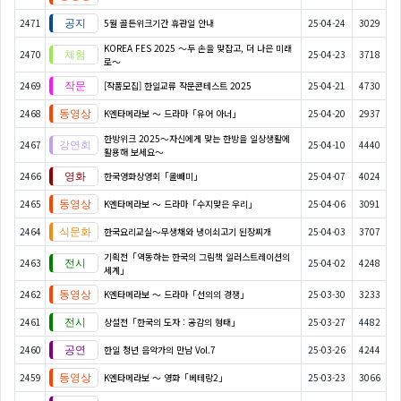
2471
5월 골든위크기간 휴관일 안내
25-04-24
3029
KOREA FES 2025 ～두 손을 맞잡고, 더 나은 미래
2470
25-04-23
3718
로～
2469
[작품모집] 한일교류 작문콘테스트 2025
25-04-21
4730
2468
K엔타메라보 ～ 드라마「유어 아너」
25-04-20
2937
한방위크 2025～자신에게 맞는 한방을 일상생활에
2467
25-04-10
4440
활용해 보세요～
2466
한국영화상영회「올빼미」
25-04-07
4024
2465
K엔타메라보 ～ 드라마「수지맞은 우리」
25-04-06
3091
2464
한국요리교실〜무생채와 냉이쇠고기 된장찌개
25-04-03
3707
기획전「역동하는 한국의 그림책 일러스트레이션의
2463
25-04-02
4248
세계」
2462
K엔타메라보 ～ 드라마「선의의 경쟁」
25-03-30
3233
2461
상설전「​​​​​​​한국의 도자 : 공감의 형태」
25-03-27
4482
2460
한일 청년 음악가의 만남 Vol.7
25-03-26
4244
2459
K엔타메라보 ～ 영화「베테랑2」
25-03-23
3066