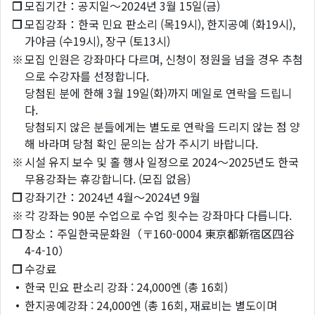
❐
모집기간：공지일～2024년 3월 15일(금)
❐
모집강좌：한국 민요 판소리 (목19시), 한지공예 (화19시),
가야금 (수19시), 장구 (토13시)
※
모집 인원은 강좌마다 다르며, 신청이 정원을 넘을 경우 추첨
으로 수강자를 선정합니다.
당첨된 분에 한해 3월 19일(화)까지 메일로 연락을 드립니
다.
당첨되지 않은 분들에게는 별도로 연락을 드리지 않는 점 양
해 바라며 당첨 확인 문의는 삼가 주시기 바랍니다.
※
시설 유지 보수 및 홀 행사 일정으로 2024～2025년도 한국
무용강좌는 휴강합니다. (모집 없음)
❐
강좌기간：2024년 4월～2024년 9월
※
각 강좌는 90분 수업으로 수업 횟수는 강좌마다 다릅니다.
❐
장소：주일한국문화원（〒160-0004 東京都新宿区四谷
4-4-10）
❐
수강료
・
한국 민요 판소리 강좌 : 24,000엔 (총 16회)
・
한지공예강좌 : 24,000엔 (총 16회, 재료비는 별도이며