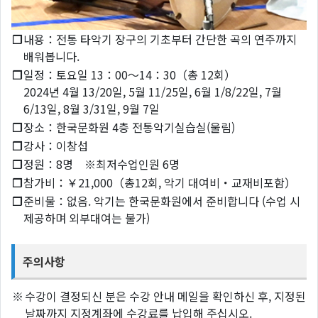
❐
내용：전통 타악기 장구의 기초부터 간단한 곡의 연주까지
배워봅니다.
❐
일정：토요일 13：00～14：30（총 12회）
2024년 4월 13/20일, 5월 11/25일, 6월 1/8/22일, 7월
6/13일, 8월 3/31일, 9월 7일
❐
장소：한국문화원 4층 전통악기실습실(울림)
❐
강사：이창섭
❐
정원：8명 ※최저수업인원 6명
❐
참가비：￥21,000（총12회, 악기 대여비・교재비포함）
❐
준비물：없음. 악기는 한국문화원에서 준비합니다 (수업 시
제공하며 외부대여는 불가)
주의사항
※
수강이 결정되신 분은 수강 안내 메일을 확인하신 후, 지정된
날짜까지 지정계좌에 수강료를 납입해 주십시오.