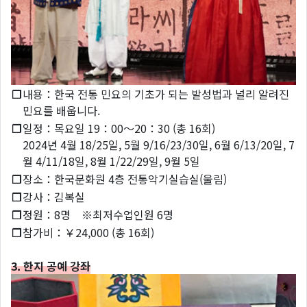
❐
내용：한국 전통 민요의 기초가 되는 발성법과 널리 알려진
민요를 배웁니다.
❐
일정：목요일 19：00～20：30 (총 16회)
2024년 4월 18/25일, 5월 9/16/23/30일, 6월 6/13/20일, 7
월 4/11/18일, 8월 1/22/29일, 9월 5일
❐
장소：한국문화원 4층 전통악기실습실(울림)
❐
강사：김복실
❐
정원：8명 ※최저수업인원 6명
❐
참가비：￥24,000 (총 16회)
3. 한지 공예 강좌