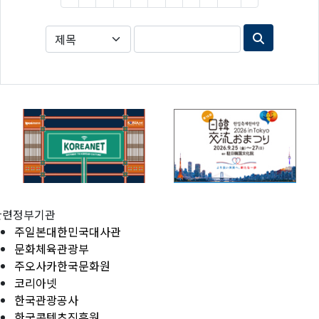
관련정부기관
주일본대한민국대사관
문화체육관광부
주오사카한국문화원
코리아넷
한국관광공사
한국콘텐츠진흥원