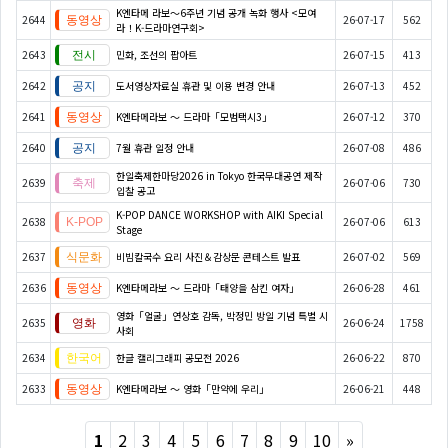
K엔타메 라보～6주년 기념 공개 녹화 행사 <모여
2644
26-07-17
562
라！K-드라마연구회>
2643
민화, 조선의 팝아트
26-07-15
413
2642
도서영상자료실 휴관 및 이용 변경 안내
26-07-13
452
2641
K엔타메라보 ～ 드라마「모범택시3」
26-07-12
370
2640
7월 휴관 일정 안내
26-07-08
486
한일축제한마당2026 in Tokyo 한국무대공연 제작
2639
26-07-06
730
입찰 공고
K-POP DANCE WORKSHOP with AIKI Special
2638
26-07-06
613
Stage
2637
비빔칼국수 요리 사진＆감상문 콘테스트 발표
26-07-02
569
2636
K엔타메라보 ～ 드라마「태양을 삼킨 여자」
26-06-28
461
영화「얼굴」연상호 감독, 박정민 방일 기념 특별 시
2635
26-06-24
1758
사회
2634
한글 캘리그래피 공모전 2026
26-06-22
870
2633
K엔타메라보 ～ 영화「만약에 우리」
26-06-21
448
Next
1
2
3
4
5
6
7
8
9
10
»