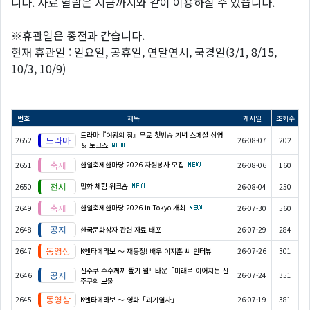
니다. 자료 열람은 지금까지와 같이 이용하실 수 있습니다.
※휴관일은 종전과 같습니다.
현재 휴관일 : 일요일, 공휴일, 연말연시, 국경일(3/1, 8/15,
10/3, 10/9)
번호
제목
게시일
조회수
드라마『여왕의 집』무료 첫방송 기념 스페셜 상영
2652
26-08-07
202
＆ 토크쇼
한일축제한마당 2026 자원봉사 모집
2651
26-08-06
160
민화 체험 워크숍
2650
26-08-04
250
한일축제한마당 2026 in Tokyo 개최
2649
26-07-30
560
2648
한국문화상자 관련 자료 배포
26-07-29
284
2647
K엔타메라보 ～ 재등장! 배우 이지훈 씨 인터뷰
26-07-26
301
신주쿠 수수께끼 풀기 월드타운「미래로 이어지는 신
2646
26-07-24
351
주쿠의 보물」
2645
K엔타메라보 ～ 영화「괴기열차」
26-07-19
381