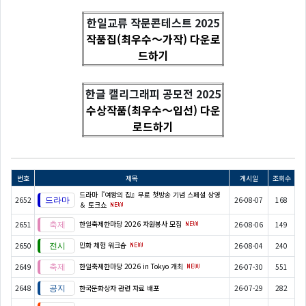
한일교류 작문콘테스트 2025
작품집(최우수～가작) 다운로
드하기
한글 캘리그래피 공모전 2025
수상작품(최우수～입선) 다운
로드하기
번호
제목
게시일
조회수
드라마『여왕의 집』무료 첫방송 기념 스페셜 상영
2652
26-08-07
168
＆ 토크쇼
한일축제한마당 2026 자원봉사 모집
2651
26-08-06
149
민화 체험 워크숍
2650
26-08-04
240
한일축제한마당 2026 in Tokyo 개최
2649
26-07-30
551
2648
한국문화상자 관련 자료 배포
26-07-29
282