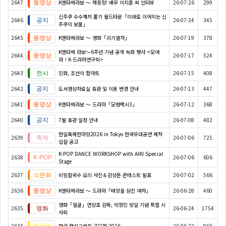
2647
K엔타메라보 ～ 재등장! 배우 이지훈 씨 인터뷰
26-07-26
299
신주쿠 수수께끼 풀기 월드타운「미래로 이어지는 신
2646
26-07-24
345
주쿠의 보물」
2645
K엔타메라보 ～ 영화「괴기열차」
26-07-19
378
K엔타메 라보～6주년 기념 공개 녹화 행사 <모여
2644
26-07-17
524
라！K-드라마연구회>
2643
민화, 조선의 팝아트
26-07-15
408
2642
도서영상자료실 휴관 및 이용 변경 안내
26-07-13
447
2641
K엔타메라보 ～ 드라마「모범택시3」
26-07-12
368
2640
7월 휴관 일정 안내
26-07-08
482
한일축제한마당2026 in Tokyo 한국무대공연 제작
2639
26-07-06
725
입찰 공고
K-POP DANCE WORKSHOP with AIKI Special
2638
26-07-06
606
Stage
2637
비빔칼국수 요리 사진＆감상문 콘테스트 발표
26-07-02
566
2636
K엔타메라보 ～ 드라마「태양을 삼킨 여자」
26-06-28
460
영화「얼굴」연상호 감독, 박정민 방일 기념 특별 시
2635
26-06-24
1754
사회
2634
한글 캘리그래피 공모전 2026
26-06-22
866