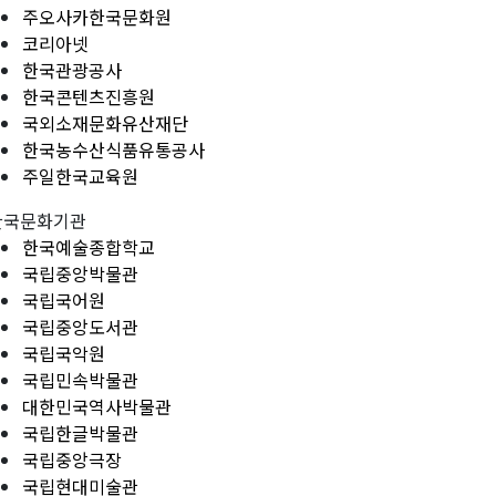
주오사카한국문화원
코리아넷
한국관광공사
한국콘텐츠진흥원
국외소재문화유산재단
한국농수산식품유통공사
주일한국교육원
한국문화기관
한국예술종합학교
국립중앙박물관
국립국어원
국립중앙도서관
국립국악원
국립민속박물관
대한민국역사박물관
국립한글박물관
국립중앙극장
국립현대미술관