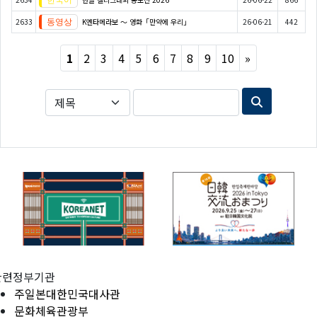
2633
K엔타메라보 ～ 영화「만약에 우리」
26-06-21
442
Next
1
2
3
4
5
6
7
8
9
10
»
관련정부기관
주일본대한민국대사관
문화체육관광부