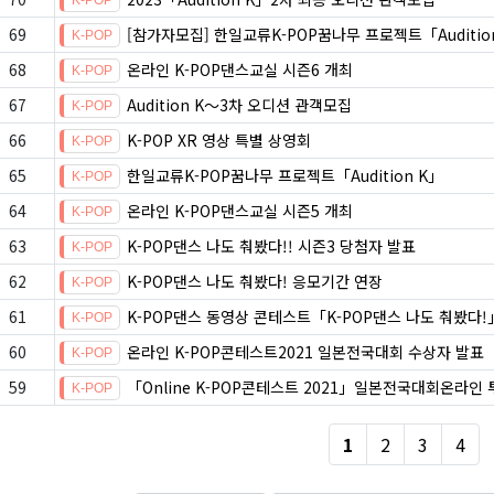
69
[참가자모집] 한일교류K-POP꿈나무 프로젝트「Auditio
68
온라인 K-POP댄스교실 시즌6 개최
67
Audition K～3차 오디션 관객모집
66
K-POP XR 영상 특별 상영회
65
한일교류K-POP꿈나무 프로젝트「Audition K」
64
온라인 K-POP댄스교실 시즌5 개최
63
K-POP댄스 나도 춰봤다!! 시즌3 당첨자 발표
62
K-POP댄스 나도 춰봤다! 응모기간 연장
61
K-POP댄스 동영상 콘테스트「K-POP댄스 나도 춰봤다
60
온라인 K-POP콘테스트2021 일본전국대회 수상자 발표
59
「Online K-POP콘테스트 2021」일본전국대회온라인 
1
2
3
4