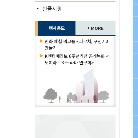
・ 한줄서평
행사응모
+ MORE
▶
민화 체험 워크숍 - 파우치, 쿠션커버
만들기
▶
K엔타메라보 6주년기념 공개녹화 <
모여라！K-드라마 연구회>