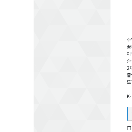
주
꿈
이
슨
2
출
또
K
❐