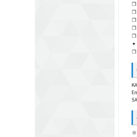
❐
❐
❐
❐
❐
✦
❐
K
E
S
※