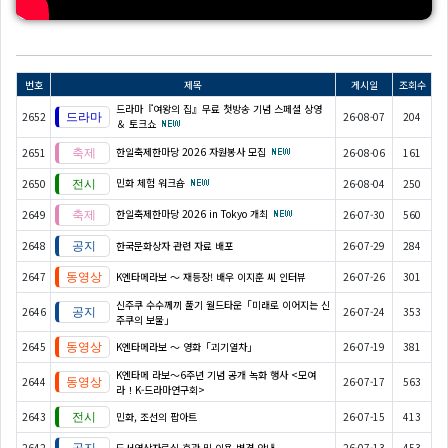
번호
제목
게시일
조회수
드라마『여왕의 집』무료 첫방송 기념 스페셜 상영
2652
26-08-07
204
＆ 토크쇼
한일축제한마당 2026 자원봉사 모집
2651
26-08-06
161
민화 체험 워크숍
2650
26-08-04
250
한일축제한마당 2026 in Tokyo 개최
2649
26-07-30
560
2648
한국문화상자 관련 자료 배포
26-07-29
284
2647
K엔타메라보 ～ 재등장! 배우 이지훈 씨 인터뷰
26-07-26
301
신주쿠 수수께끼 풀기 월드타운「미래로 이어지는 신
2646
26-07-24
353
주쿠의 보물」
2645
K엔타메라보 ～ 영화「괴기열차」
26-07-19
381
K엔타메 라보～6주년 기념 공개 녹화 행사 <모여
2644
26-07-17
563
라！K-드라마연구회>
2643
민화, 조선의 팝아트
26-07-15
413
2642
도서영상자료실 휴관 및 이용 변경 안내
26-07-13
453