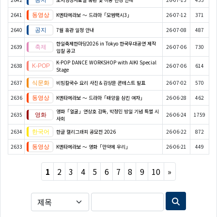
2641
K엔타메라보 ～ 드라마「모범택시3」
26-07-12
371
2640
7월 휴관 일정 안내
26-07-08
487
한일축제한마당2026 in Tokyo 한국무대공연 제작
2639
26-07-06
730
입찰 공고
K-POP DANCE WORKSHOP with AIKI Special
2638
26-07-06
614
Stage
2637
비빔칼국수 요리 사진＆감상문 콘테스트 발표
26-07-02
570
2636
K엔타메라보 ～ 드라마「태양을 삼킨 여자」
26-06-28
462
영화「얼굴」연상호 감독, 박정민 방일 기념 특별 시
2635
26-06-24
1759
사회
2634
한글 캘리그래피 공모전 2026
26-06-22
872
2633
K엔타메라보 ～ 영화「만약에 우리」
26-06-21
449
Next
1
2
3
4
5
6
7
8
9
10
»