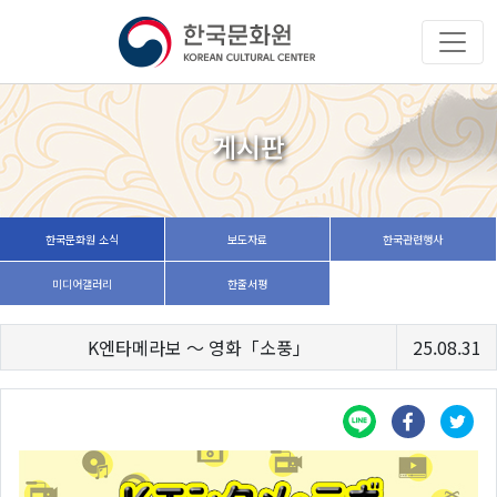
게시판
한국문화원 소식
보도자료
한국관련행사
미디어갤러리
한줄서평
K엔타메라보 ～ 영화「소풍」
25.08.31