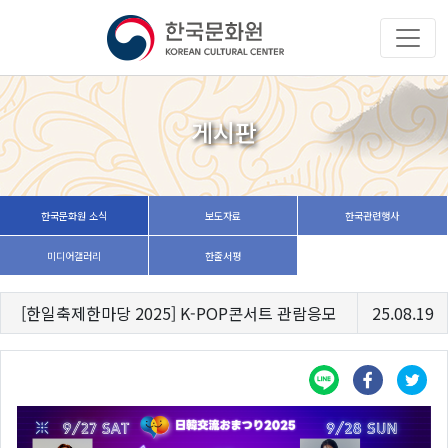
게시판
한국문화원 소식
보도자료
한국관련행사
미디어갤러리
한줄서평
[한일축제한마당 2025] K-POP콘서트 관람응모
25.08.19