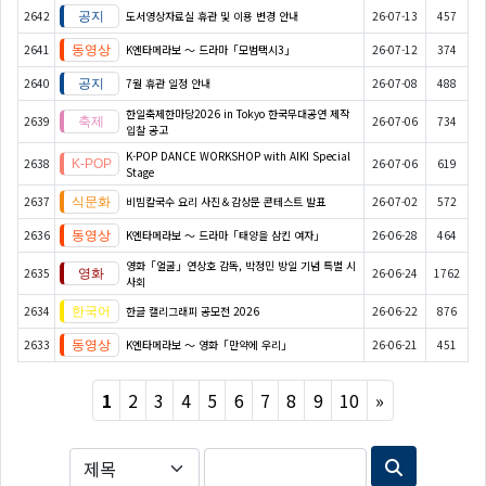
2642
도서영상자료실 휴관 및 이용 변경 안내
26-07-13
457
2641
K엔타메라보 ～ 드라마「모범택시3」
26-07-12
374
2640
7월 휴관 일정 안내
26-07-08
488
한일축제한마당2026 in Tokyo 한국무대공연 제작
2639
26-07-06
734
입찰 공고
K-POP DANCE WORKSHOP with AIKI Special
2638
26-07-06
619
Stage
2637
비빔칼국수 요리 사진＆감상문 콘테스트 발표
26-07-02
572
2636
K엔타메라보 ～ 드라마「태양을 삼킨 여자」
26-06-28
464
영화「얼굴」연상호 감독, 박정민 방일 기념 특별 시
2635
26-06-24
1762
사회
2634
한글 캘리그래피 공모전 2026
26-06-22
876
2633
K엔타메라보 ～ 영화「만약에 우리」
26-06-21
451
Next
1
2
3
4
5
6
7
8
9
10
»