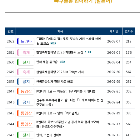
➡구글폼 입력하기 (일본어)
번호
제목
게시일
조회수
드라마『여왕의 집』무료 첫방송 기념 스페셜 상영
2652
26-08-07
219
＆ 토크쇼
한일축제한마당 2026 자원봉사 모집
2651
26-08-06
176
민화 체험 워크숍
2650
26-08-04
254
2649
한일축제한마당 2026 in Tokyo 개최
26-07-30
567
2648
한국문화상자 관련 자료 배포
26-07-29
287
2647
K엔타메라보 ～ 재등장! 배우 이지훈 씨 인터뷰
26-07-26
302
신주쿠 수수께끼 풀기 월드타운「미래로 이어지는 신
2646
26-07-24
355
주쿠의 보물」
2645
K엔타메라보 ～ 영화「괴기열차」
26-07-19
383
K엔타메 라보～6주년 기념 공개 녹화 행사 <모여
2644
26-07-17
568
라！K-드라마연구회>
2643
민화, 조선의 팝아트
26-07-15
413