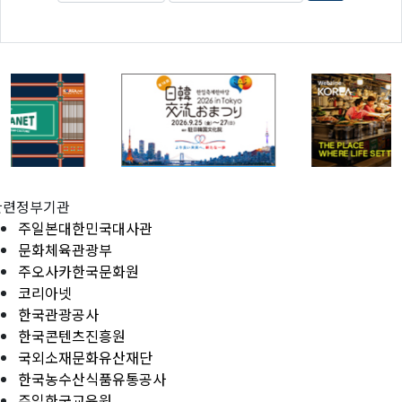
관련정부기관
주일본대한민국대사관
문화체육관광부
주오사카한국문화원
코리아넷
한국관광공사
한국콘텐츠진흥원
국외소재문화유산재단
한국농수산식품유통공사
주일한국교육원