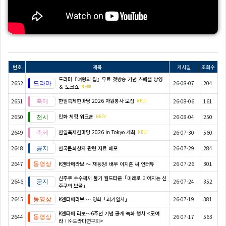
번호
제목
게시일
조회수
드라마『여왕의 집』무료 첫방송 기념 스페셜 상영
2652
26-08-07
204
＆ 토크쇼
한일축제한마당 2026 자원봉사 모집
2651
26-08-06
161
민화 체험 워크숍
2650
26-08-04
250
한일축제한마당 2026 in Tokyo 개최
2649
26-07-30
560
2648
한국문화상자 관련 자료 배포
26-07-29
284
2647
K엔타메라보 ～ 재등장! 배우 이지훈 씨 인터뷰
26-07-26
301
신주쿠 수수께끼 풀기 월드타운「미래로 이어지는 신
2646
26-07-24
352
주쿠의 보물」
2645
K엔타메라보 ～ 영화「괴기열차」
26-07-19
381
K엔타메 라보～6주년 기념 공개 녹화 행사 <모여
2644
26-07-17
563
라！K-드라마연구회>