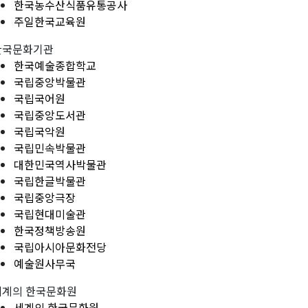
한국농수산식품유통공사
주일한국교육원
한국문화기관
한국예술종합학교
국립중앙박물관
국립국어원
국립중앙도서관
국립국악원
국립민속박물관
대한민국역사박물관
국립한글박물관
국립중앙극장
국립현대미술관
한국정책방송원
국립아시아문화전당
예술원사무국
세계의 한국문화원
세계의 한국문화원