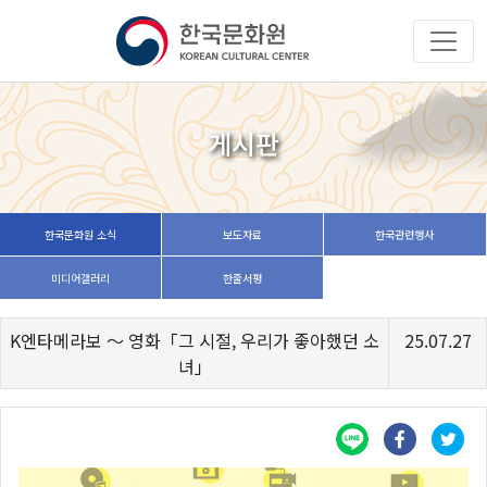
게시판
한국문화원 소식
보도자료
한국관련행사
미디어갤러리
한줄서평
K엔타메라보 ～ 영화「그 시절, 우리가 좋아했던 소
25.07.27
녀」