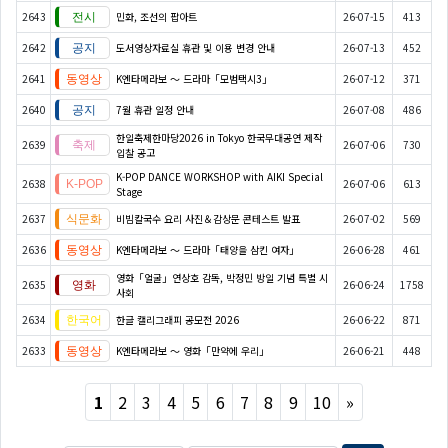
2643
민화, 조선의 팝아트
26-07-15
413
2642
도서영상자료실 휴관 및 이용 변경 안내
26-07-13
452
2641
K엔타메라보 ～ 드라마「모범택시3」
26-07-12
371
2640
7월 휴관 일정 안내
26-07-08
486
한일축제한마당2026 in Tokyo 한국무대공연 제작
2639
26-07-06
730
입찰 공고
K-POP DANCE WORKSHOP with AIKI Special
2638
26-07-06
613
Stage
2637
비빔칼국수 요리 사진＆감상문 콘테스트 발표
26-07-02
569
2636
K엔타메라보 ～ 드라마「태양을 삼킨 여자」
26-06-28
461
영화「얼굴」연상호 감독, 박정민 방일 기념 특별 시
2635
26-06-24
1758
사회
2634
한글 캘리그래피 공모전 2026
26-06-22
871
2633
K엔타메라보 ～ 영화「만약에 우리」
26-06-21
448
Next
1
2
3
4
5
6
7
8
9
10
»