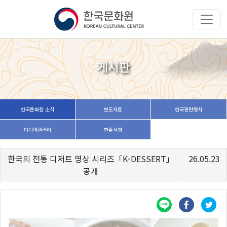
게시판
한국문화원 소식
보도자료
한국관련행사
미디어갤러리
한줄서평
한국의 전통 디저트 영상 시리즈「K-DESSERT」
26.05.23
공개