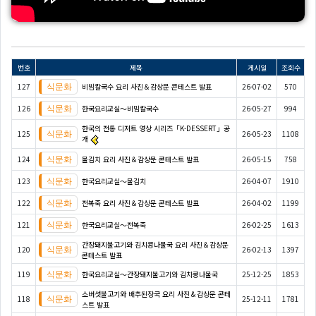
번호
제목
게시일
조회수
127
비빔칼국수 요리 사진＆감상문 콘테스트 발표
26-07-02
570
126
한국요리교실〜비빔칼국수
26-05-27
994
한국의 전통 디저트 영상 시리즈「K-DESSERT」공
125
26-05-23
1108
개
124
물김치 요리 사진＆감상문 콘테스트 발표
26-05-15
758
123
한국요리교실〜물김치
26-04-07
1910
122
전복죽 요리 사진＆감상문 콘테스트 발표
26-04-02
1199
121
한국요리교실〜전복죽
26-02-25
1613
간장돼지불고기와 김치콩나물국 요리 사진＆감상문
120
26-02-13
1397
콘테스트 발표
119
한국요리교실〜간장돼지불고기와 김치콩나물국
25-12-25
1853
소버섯불고기와 배추된장국 요리 사진＆감상문 콘테
118
25-12-11
1781
스트 발표