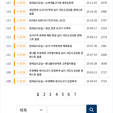
117
한국요리교실〜소버섯불고기와 배추된장국
25-11-05
2078
생선전과 쇠고기미역국 요리 사진＆감상문 콘테스트
116
25-10-30
1980
발표
115
KOREA KIMCHI FESTIVAL 2025
25-10-29
2797
114
한국요리교실〜생선 전과 쇠고기 미역국
25-09-17
2254
오이미역 냉국와 제육 볶음 요리 사진＆감상문 콘테
113
25-09-12
2276
스트 발표
112
한국요리교실〜오이 미역냉국과 제육볶음
25-07-30
2381
콩나물 무냉국과 고추멸치볶음 요리 사진＆감상문 콘
111
25-07-10
2665
테스트 발표
110
한국요리교실〜콩나물무냉국과 고추멸치볶음
25-05-28
3066
무생채와 냉이쇠고기 된장찌개 요리 사진＆감상문 콘
109
25-05-15
2727
테스트 발표
108
한국요리교실〜무생채와 냉이쇠고기 된장찌개
25-04-03
3710
1
2
3
4
5
6
7