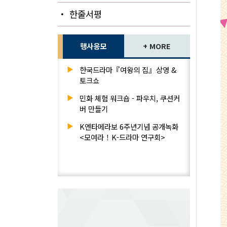
・ 한줄서평
행사응모
+ MORE
▶
한국드라마『여왕의 집』상영 &
토크쇼
▶
민화 체험 워크숍 - 파우치, 쿠션커
버 만들기
▶
K엔타메라보 6주년기념 공개녹화
<모여라！K-드라마 연구회>