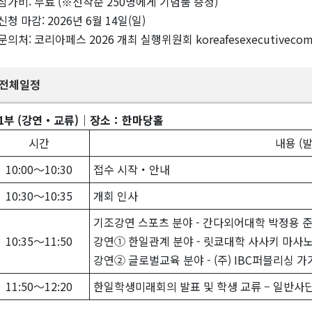
참가비: 무료 (※선착순 250명에게 기념품 증정)
신청 마감: 2026년 6월 14일(일)
문의처: 코리아페스 2026 개최 실행위원회 koreafesexecutivecom
전체일정
1부 (강연・교류)｜장소：한마당홀
시간
내용 (
10:00～10:30
접수 시작・안내
10:30～10:35
개회 인사
기조강연 스포츠 분야 - 간다외어대학 박정용 
10:35～11:50
강연① 한일관계 분야 - 릿쿄대학 사사키 마사
강연② 글로벌교육 분야 - (주) IBC퍼블리싱 
11:50～12:20
한일학생미래회의 발표 및 학생 교류 – 일반