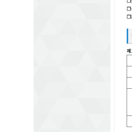
❐
❐
❐
제