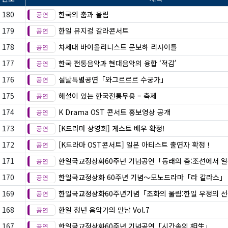
180
한국의 춤과 울림
179
한일 뮤지컬 갈라콘서트
178
차세대 바이올리니스트 문보하 리사이틀
177
한국 전통음악과 현대음악의 융합 ‘적감’
176
설날특별공연「와그르르르 수궁가」
175
해설이 있는 한국전통무용 – 축제
174
K Drama OST 콘서트 홍보영상 공개
173
[K드라마 상영회] 게스트 배우 확정!
172
[K드라마 OST콘서트] 일본 아티스트 출연자 확정！
171
한일국교정상화60주년 기념공연「동래의 춤:조선에서 
170
한일국교정상화 60주년 기념〜모노드라마「라 칼라스」
169
한일국교정상화60주년기념「조화의 울림:한일 우정의 
168
한일 청년 음악가의 만남 Vol.7
167
한일국교정상화60주년 기념공연「시간속의 相生」