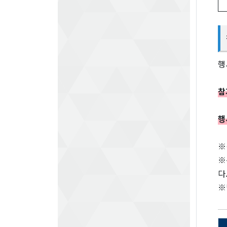
행
참
행
※
※
다
※