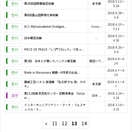
2018.5.12～
第28回国際書画芸術展
東京都
5.18
2018.4.28～
第8回富山国際現代美術展
5.6
2018.4.25～
ACC-Rijksakademie Dialogue...
Gwan...
5.13
2018.4.23～
日中韓芸術展
...
4.30
2018.4.20～
PIECE OF PEACE「レゴ®ブロック」で作っ...
5.6
2018.4.9～4.
第2回 日本人が書いたハングル書芸展
韓国ソウ...
14
2018.4.7～4.
Made in Marunuma 朝霞－8作家の出会...
19
韓紙工芸ハヌル 教室展 「私の好きな 色、カタ
2018.4.1～4.
東京都
チ」
7
第152回東京芸術センター定期演奏会 Haryu
2018.3.24～
日本 ...
m ...
3.24
インターディシプリナリー・アート・フェステ
2018.3.16～
ィバル・ト...
3.25
Previous
«
11
12
13
14