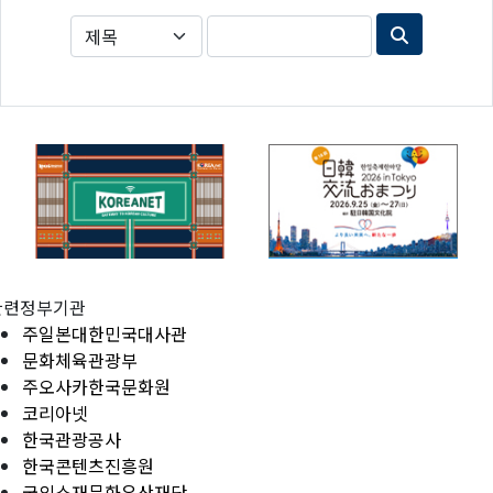
관련정부기관
주일본대한민국대사관
문화체육관광부
주오사카한국문화원
코리아넷
한국관광공사
한국콘텐츠진흥원
국외소재문화유산재단