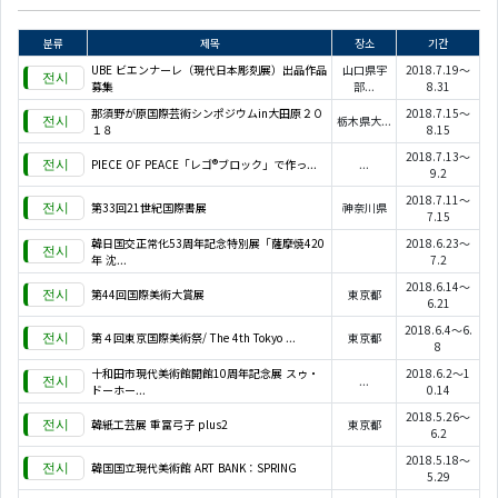
분류
제목
장소
기간
UBE ビエンナーレ（現代日本彫刻展）出品作品
山口県宇
2018.7.19～
募集
部...
8.31
那須野が原国際芸術シンポジウムin大田原２０
2018.7.15～
栃木県大...
１８
8.15
2018.7.13～
PIECE OF PEACE「レゴ®ブロック」で作っ...
...
9.2
2018.7.11～
第33回21世紀国際書展
神奈川県
7.15
韓日国交正常化53周年記念特別展「薩摩焼420
2018.6.23～
年 沈...
7.2
2018.6.14～
第44回国際美術大賞展
東京都
6.21
2018.6.4～6.
第４回東京国際美術祭/ The 4th Tokyo ...
東京都
8
十和田市現代美術館開館10周年記念展 スゥ・
2018.6.2～1
...
ドーホー...
0.14
2018.5.26～
韓紙工芸展 重富弓子 plus2
東京都
6.2
2018.5.18～
韓国国立現代美術館 ART BANK：SPRING
5.29