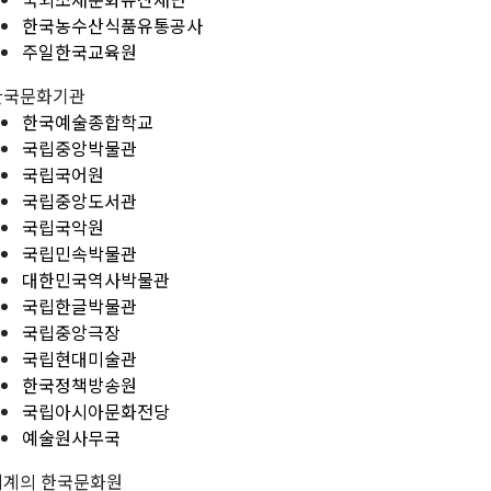
한국농수산식품유통공사
주일한국교육원
한국문화기관
한국예술종합학교
국립중앙박물관
국립국어원
국립중앙도서관
국립국악원
국립민속박물관
대한민국역사박물관
국립한글박물관
국립중앙극장
국립현대미술관
한국정책방송원
국립아시아문화전당
예술원사무국
세계의 한국문화원