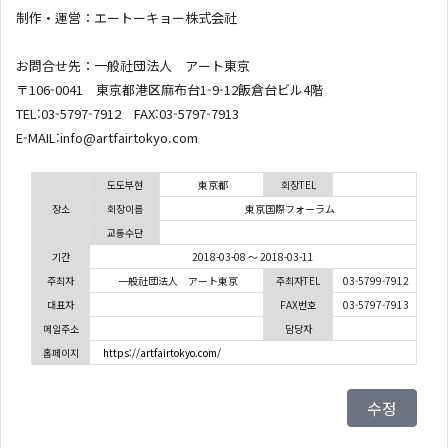
制作・運営：エートーキョー株式会社
お問合せ先：一般社団法人 アート東京
〒106-0041 東京都港区麻布台1-9-12飯倉台ビル4階
TEL:03-5797-7912 FAX:03-5797-7913
E-MAIL:info@artfairtokyo.com
도도부현
東京都
회장TEL
장소
회장이름
東京国際フォーラム
교통수단
기간
2018-03-08 ～ 2018-03-11
주최자
一般社団法人 アート東京
주최자TEL
03-5799-7912
대표자
FAX번호
03-5797-7913
메일주소
담당자
홈페이지
https://artfairtokyo.com/
수정