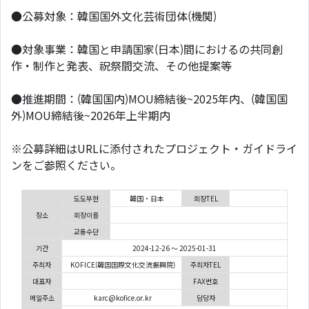
●公募対象：韓国国外⽂化芸術団体(機関)
●対象事業：韓国と申請国家(⽇本)間におけるの共同創
作・制作と発表、祝祭間交流、その他提案等
●推進期間：(韓国国内)MOU締結後~2025年内、(韓国国
外)MOU締結後~2026年上半期内
※公募詳細はURLに添付されたプロジェクト・ガイドライ
ンをご参照ください。
도도부현
韓国・日本
회장TEL
장소
회장이름
교통수단
기간
2024-12-26 ～ 2025-01-31
주최자
KOFICE(韓国国際文化交流振興院)
주최자TEL
대표자
FAX번호
메일주소
karc@kofice.or.kr
담당자