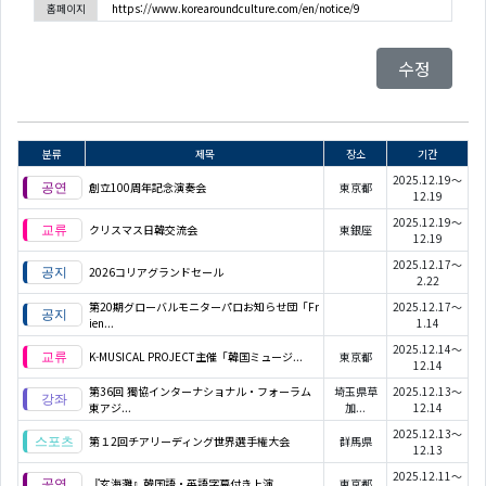
홈페이지
https://www.korearoundculture.com/en/notice/9
수정
분류
제목
장소
기간
2025.12.19～
創立100周年記念演奏会
東京都
12.19
2025.12.19～
クリスマス日韓交流会
東銀座
12.19
2025.12.17～
2026コリアグランドセール
2.22
第20期グローバルモニターパロお知らせ団「Fr
2025.12.17～
ien...
1.14
2025.12.14～
K-MUSICAL PROJECT主催「韓国ミュージ...
東京都
12.14
第36回 獨協インターナショナル・フォーラム
埼玉県草
2025.12.13～
東アジ...
加...
12.14
2025.12.13～
第１2回チアリーディング世界選手権大会
群馬県
12.13
2025.12.11～
『玄海灘』韓国語・英語字幕付き上演
東京都