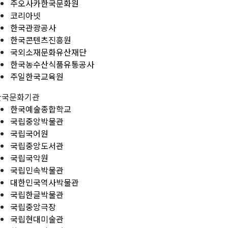
주오사카한국문화원
코리아넷
한국관광공사
한국콘텐츠진흥원
국외소재문화유산재단
한국농수산식품유통공사
주일한국교육원
한국문화기관
한국예술종합학교
국립중앙박물관
국립국어원
국립중앙도서관
국립국악원
국립민속박물관
대한민국역사박물관
국립한글박물관
국립중앙극장
국립현대미술관