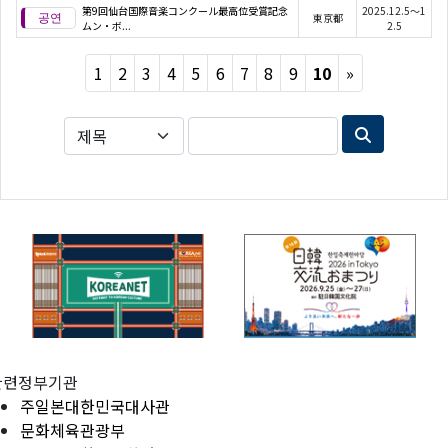
第9回仙台国際音楽コンクール最高位受賞記念
2025.12.5～1
東京都
ムン・ボ...
2.5
Next
1
2
3
4
5
6
7
8
9
10
»
관련정부기관
주일본대한민국대사관
문화체육관광부