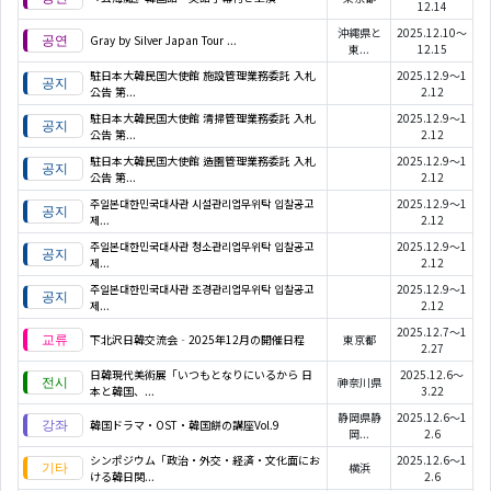
12.14
沖縄県と
2025.12.10～
Gray by Silver Japan Tour ...
東...
12.15
駐日本大韓民国大使館 施設管理業務委託 入札
2025.12.9～1
公告 第...
2.12
駐日本大韓民国大使館 清掃管理業務委託 入札
2025.12.9～1
公告 第...
2.12
駐日本大韓民国大使館 造園管理業務委託 入札
2025.12.9～1
公告 第...
2.12
주일본대한민국대사관 시설관리업무위탁 입찰공고
2025.12.9～1
제...
2.12
주일본대한민국대사관 청소관리업무위탁 입찰공고
2025.12.9～1
제...
2.12
주일본대한민국대사관 조경관리업무위탁 입찰공고
2025.12.9～1
제...
2.12
2025.12.7～1
下北沢日韓交流会‐2025年12月の開催日程
東京都
2.27
日韓現代美術展「いつもとなりにいるから 日
2025.12.6～
神奈川県
本と韓国、...
3.22
静岡県静
2025.12.6～1
韓国ドラマ・OST・韓国餅の講座Vol.9
岡...
2.6
シンポジウム「政治・外交・経済・文化面にお
2025.12.6～1
横浜
ける韓日関...
2.6