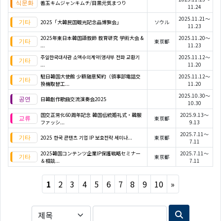
善玉キムジャンキムチ/目黒元気まつり
11.24
2025.11.21～
2025「大韓民国観光記念品博覧会」
ソウル
11.23
2025年東日本韓国語教師 教育研究 学術大会 &
2025.11.20～
東京都
...
11.23
주일한국대사관 소액수의계약(영사부 전화 교환기
2025.11.12～
...
11.20
駐日韓国大使館 少額随意契約（領事部電話交
2025.11.12～
換機取替工...
11.20
2025.10.30～
日韓創作歌曲交流演奏会2025
10.30
国交正常化60周年記念 韓国伝統婚礼式・韓服
2025.9.13～
東京都
ファッシ...
9.13
2025.7.11～
2025 한국 콘텐츠 기업 IP 보호전략 세미나...
東京都
7.11
2025韓国コンテンツ企業IP保護戦略セミナー
2025.7.11～
東京都
＆相談...
7.11
Next
1
2
3
4
5
6
7
8
9
10
»