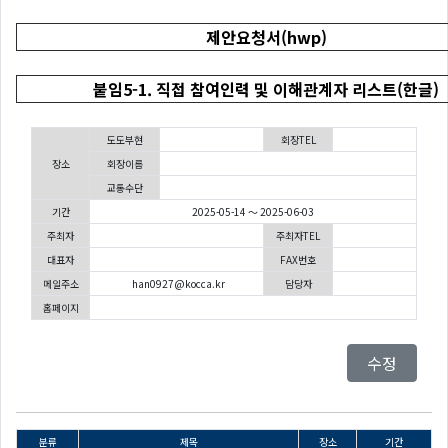
제안요청서(hwp)
붙임5-1. 직접 참여인력 및 이해관계자 리스트(한글)
도도부현
회장TEL
장소
회장이름
교통수단
기간
2025-05-14 ～ 2025-06-03
주최자
주최자TEL
대표자
FAX번호
메일주소
han0927@kocca.kr
담당자
홈페이지
수정
분류
제목
장소
기간