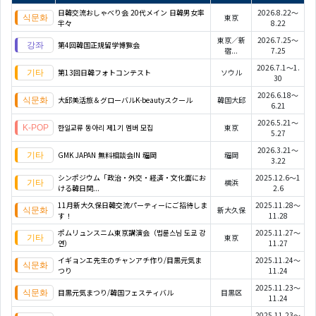
日韓交流おしゃべり会 20代メイン 日韓男女率
2026.8.22～
東京
半々
8.22
東京／新
2026.7.25～
第4回韓国正規留学博覧会
宿...
7.25
2026.7.1～1.
第13回日韓フォトコンテスト
ソウル
30
2026.6.18～
大邱美活旅＆グローバルK-beautyスクール
韓国大邱
6.21
2026.5.21～
한일교류 동아리 제1기 멤버 모집
東京
5.27
2026.3.21～
GMK JAPAN 無料相談会IN 福岡
福岡
3.22
シンポジウム「政治・外交・経済・文化面にお
2025.12.6～1
横浜
ける韓日関...
2.6
11月新大久保日韓交流パーティーにご招待しま
2025.11.28～
新大久保
す！
11.28
ポムリュンスニム東京講演会（법륜스님 도쿄 강
2025.11.27～
東京
연）
11.27
イギョンエ先生のチャンアチ作り/目黒元気ま
2025.11.24～
つり
11.24
2025.11.23～
目黒元気まつり/韓国フェスティバル
目黒区
11.24
2025.11.23～