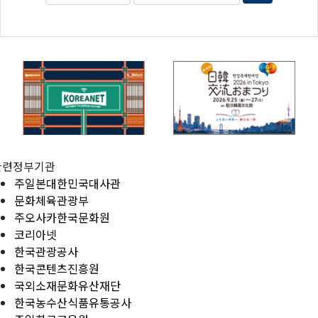
관련정부기관
주일본대한민국대사관
문화체육관광부
주오사카한국문화원
코리아넷
한국관광공사
한국콘텐츠진흥원
국외소재문화유산재단
한국농수산식품유통공사