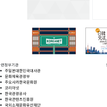
관련정부기관
주일본대한민국대사관
문화체육관광부
주오사카한국문화원
코리아넷
한국관광공사
한국콘텐츠진흥원
국외소재문화유산재단