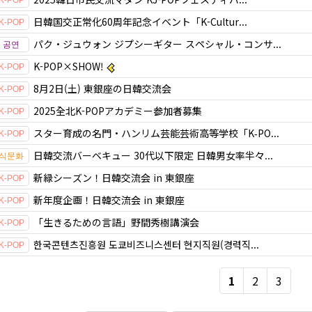
日韓国交正常化60周年記念イベント「K-Cultur...
パク・ジュウォン ジプシーギター スペシャル・コンサ...
K-POP×SHOW!
8月2日(土) 東銀座の日韓交流会
2025全北K-POPアカデミー参加者募集
スター育成の名門・ハンリム芸能芸術高等学校「K‑PO...
日韓交流バーベキュー 30代以下限定 日韓男女率半々...
新緑シーズン！日韓交流会 in 東銀座
新年度企画！日韓交流会 in 東銀座
「生きるための言語」野間秀樹講演会
한국콘텐츠진흥원 도쿄비즈니스센터 현지직원(경력직...
1
2
3