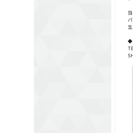
当
パ
生
◆
T
S