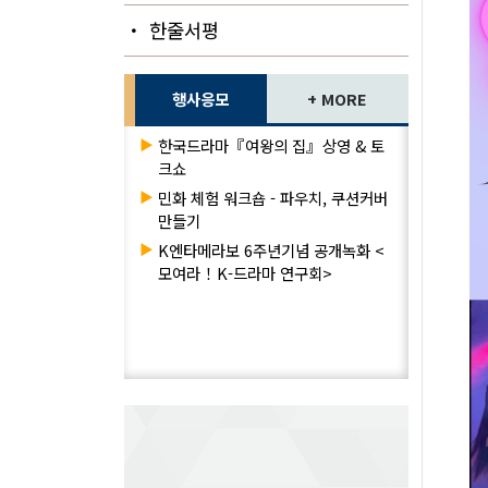
・ 한줄서평
행사응모
+ MORE
▶
한국드라마『여왕의 집』상영 & 토
크쇼
▶
민화 체험 워크숍 - 파우치, 쿠션커버
만들기
▶
K엔타메라보 6주년기념 공개녹화 <
모여라！K-드라마 연구회>