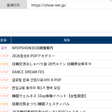
홈페이지
https://show-net.jp/
분류
제목
KPOPSHOW2026開催案内
2026全北K-POPアカデミー
日韓交流おしゃべり会 20代メイン 日韓男女率半々
DANCE DREAM FES
글로벌 문화 산업으로서의 K-POP
한일교류 동아리 제1기 멤버 모집
韓国ウェルネス 1Day体験イベント【女性限定】
目黒元気まつり/韓国フェスティバル
2025韓日市民交流マダン KJ-POPフェスティバ...