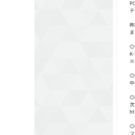
P
テ
昨
ま
◎
K
※
◎
中
◎
次
ht
◎
フ