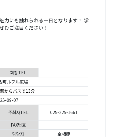
魅力にも触れられる一日となります！ 学
ぜひご注目ください！
회장TEL
古町ルフル広場
駅からバスで13分
025-09-07
주최자TEL
025-225-1661
FAX번호
담당자
金相範