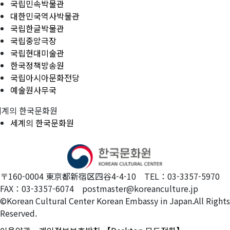
국립민속박물관
대한민국역사박물관
국립한글박물관
국립중앙극장
국립현대미술관
한국정책방송원
국립아시아문화전당
예술원사무국
세계의 한국문화원
세계의 한국문화원
〒160-0004 東京都新宿区四谷4-4-10 TEL：03-3357-5970
FAX：03-3357-6074 postmaster@koreanculture.jp
©Korean Cultural Center Korean Embassy in Japan.All Rights
Reserved.