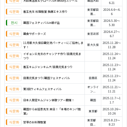
大邱美活旅＆グローバルK-beautyスクール
韓国大邱
6.21
東京都目
2026.6.6～6.
善玉先生 料理教室 発酵エキス作り
黒...
6
東京都目
2026.5.30～
韓国フェスティバルin緑が丘
黒...
5.30
2026.4.27～
韓食サポーターズ
東京近郊
6.7
11月新大久保日韓交流パーティーにご招待しま
2025.11.28～
新大久保
す！
11.28
イギョンエ先生のチャンアチ作り/目黒元気ま
2025.11.24～
つり
11.24
2025.11.23～
善玉キムジャンキムチ/目黒元気まつり
11.24
2025.11.23～
目黒元気まつり/韓国フェスティバル
目黒区
11.24
オンライ
2025.11.21～
第3回ウィキムフェスティバル
ン...
11.21
2025.11.7～1
日本人限定キムジャン体験ツアー開催！
韓国
1.7
韓国から金廷恩先生 来日！「本場のキンパ教
2025.10.26～
東京都
室」
10.26
東京都
2025.8.23～
甘草のお料理教室
目...
8.23