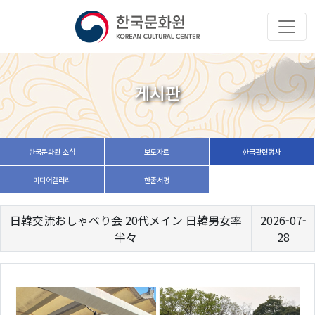
게시판
한국문화원 소식
보도자료
한국관련행사
미디어갤러리
한줄서평
日韓交流おしゃべり会 20代メイン 日韓男女率
2026-07-
半々
28