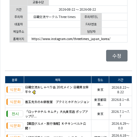
교통수단
기간
2026-08-22 ～ 2026-08-22
주최자
日韓交流サークル Three times
주최자TEL
대표자
FAX번호
메일주소
담당자
홈페이지
https://www.instagram.com/threetimes_japan_korea/
수정
분류
제목
장소
기간
日韓交流おしゃべり会 20代メイン 日韓男女率
2026.8.22～
東京
半々
8.22
東京都目
2026.8.1～8.
善玉先生のお餅教室 プクミとホドカンジョン
黒...
1
「ロッテホテル キムチ」大丸東京店 ポップア
2026.7.1～7.
東京
ップ(7...
7
【韓国グルメ・旅行情報】K-チキンベルト公
2026.6.29～
開！
0.0
2026.6.18～