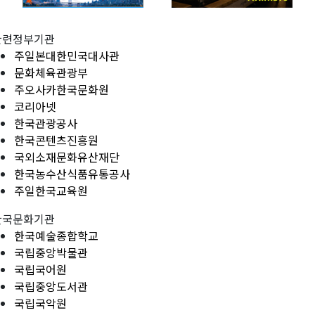
관련정부기관
주일본대한민국대사관
문화체육관광부
주오사카한국문화원
코리아넷
한국관광공사
한국콘텐츠진흥원
국외소재문화유산재단
한국농수산식품유통공사
주일한국교육원
한국문화기관
한국예술종합학교
국립중앙박물관
국립국어원
국립중앙도서관
국립국악원