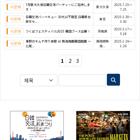
7月新大久保日韓交流パーティーにご招待しま
2025.7.25～
新大久保
す！
7.25
日韓交流バーベキュー 30代以下限定 日韓男女
2025.5.30～
東京
率半々...
5.30
2025.5.17～
つくばフェスティバル2025 韓国ブース出展！
茨城県
5.18
季節のキムチ作り体験 at 熱海梅園韓国庭園 ～
静岡県熱
2025.1.26～
七尾...
海...
1.26
1
2
3