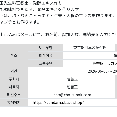
玉先生料理教室・発酵エキス作り
能調味料でもある、発酵エキスを作ります。
回は、梅・りんご・玉ネギ・生姜・大根のエキスを作ります。
ャプチェも作ります。
申し込みはメールにて、お名前、参加人数、連絡先を入力くだ
도도부현
東京都目黒区緑が丘
장소
회장이름
趙
교통수단
最寄駅 東急
기간
2026-06-06 ～ 2
주최자
趙善玉
대표자
趙善玉
메일주소
cho@cho-sunok.com
홈페이지
https://zendama.base.shop/