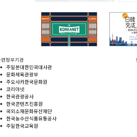
관련정부기관
주일본대한민국대사관
문화체육관광부
주오사카한국문화원
코리아넷
한국관광공사
한국콘텐츠진흥원
국외소재문화유산재단
한국농수산식품유통공사
주일한국교육원