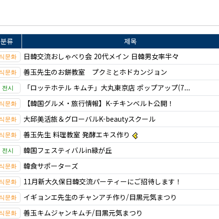
분류
제목
日韓交流おしゃべり会 20代メイン 日韓男女率半々
善玉先生のお餅教室 プクミとホドカンジョン
「ロッテホテル キムチ」大丸東京店 ポップアップ(7...
【韓国グルメ・旅行情報】K-チキンベルト公開！
大邱美活旅＆グローバルK-beautyスクール
善玉先生 料理教室 発酵エキス作り
韓国フェスティバルin緑が丘
韓食サポーターズ
11月新大久保日韓交流パーティーにご招待します！
イギョンエ先生のチャンアチ作り/目黒元気まつり
善玉キムジャンキムチ/目黒元気まつり