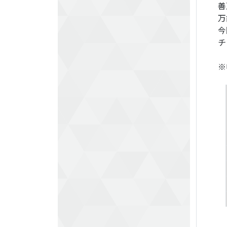
善
万
今
チ
※