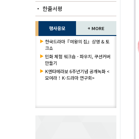
・ 한줄서평
행사응모
+ MORE
▶
한국드라마『여왕의 집』상영 & 토
크쇼
▶
민화 체험 워크숍 - 파우치, 쿠션커버
만들기
▶
K엔타메라보 6주년기념 공개녹화 <
모여라！K-드라마 연구회>