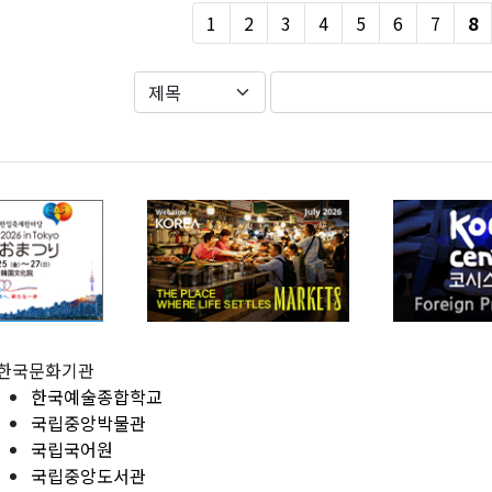
1
2
3
4
5
6
7
8
한국문화기관
한국예술종합학교
국립중앙박물관
국립국어원
국립중앙도서관