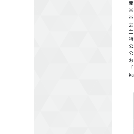
開
※
※
会
主
公
公
お
「
ka