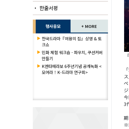
・ 한줄서평
행사응모
+ MORE
▶
한국드라마『여왕의 집』상영 & 토
크쇼
▶
민화 체험 워크숍 - 파우치, 쿠션커버
『
만들기
▶
K엔타메라보 6주년기념 공개녹화 <
「
모여라！K-드라마 연구회>
ス
ペ
ジ
今
3
期
※