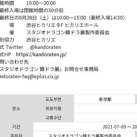
館時間 10:00～20:00
最終入場は閉館時間の30分前
最終日の8月28日（土）は10:00～15:00（最終入場14:30）
 場 渋谷ヒカリエ９F ヒカリエホール
 催 スタジオドラゴン韓ドラ展製作委員会
特別協力 渋谷ヒカリエ
式 Twitter @kandoraten
式HP
https://kandoraten.jp/
問い合わせ先
スタジオドラゴン 韓ドラ展」お問合せ事務局
ndoraten-faq@eplus.co.jp
도도부현
東京都
장소
회장이름
교통수단
기간
2021-07-09 ～ 2
주최자
スタジオドラゴン韓ドラ展製作委員会