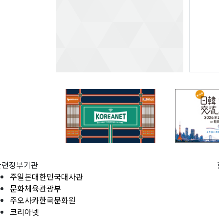
관련정부기관
주일본대한민국대사관
문화체육관광부
주오사카한국문화원
코리아넷