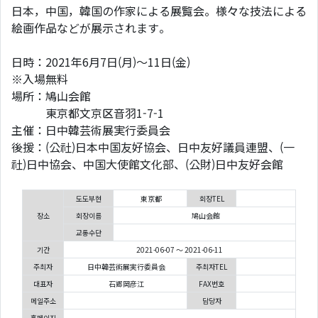
日本，中国，韓国の作家による展覧会。様々な技法による
絵画作品などが展示されます。
日時：2021年6月7日(月)～11日(金)
※入場無料
場所：鳩山会館
東京都文京区音羽1-7-1
主催：日中韓芸術展実行委員会
後援：(公社)日本中国友好協会、日中友好議員連盟、(一
社)日中協会、中国大使館文化部、(公財)日中友好会館
도도부현
東京都
회장TEL
장소
회장이름
鳩山会館
교통수단
기간
2021-06-07 ～ 2021-06-11
주최자
日中韓芸術展実行委員会
주최자TEL
대표자
石郷岡彦江
FAX번호
메일주소
담당자
홈페이지