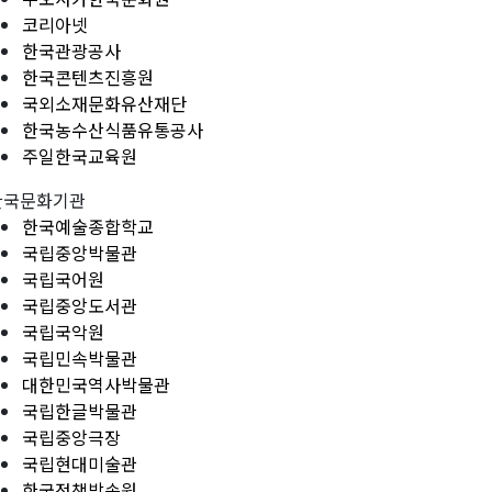
코리아넷
한국관광공사
한국콘텐츠진흥원
국외소재문화유산재단
한국농수산식품유통공사
주일한국교육원
한국문화기관
한국예술종합학교
국립중앙박물관
국립국어원
국립중앙도서관
국립국악원
국립민속박물관
대한민국역사박물관
국립한글박물관
국립중앙극장
국립현대미술관
한국정책방송원