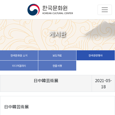
게시판
한국문화원 소식
보도자료
한국관련행사
미디어갤러리
한줄서평
日中韓芸術展
2021-05-
18
日中韓芸術展