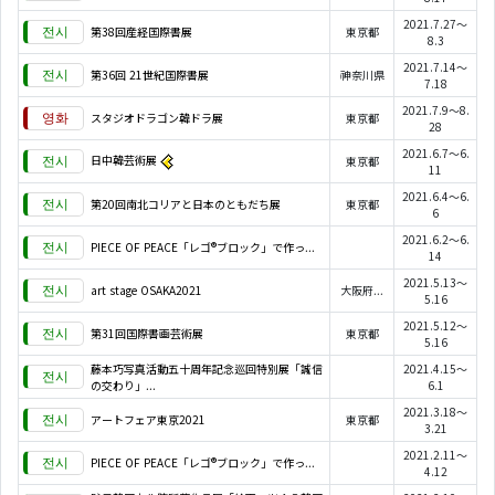
2021.7.27～
第38回産経国際書展
東京都
8.3
2021.7.14～
第36回 21世紀国際書展
神奈川県
7.18
2021.7.9～8.
スタジオドラゴン韓ドラ展
東京都
28
2021.6.7～6.
日中韓芸術展
東京都
11
2021.6.4～6.
第20回南北コリアと日本のともだち展
東京都
6
2021.6.2～6.
PIECE OF PEACE「レゴ®ブロック」で作っ...
14
2021.5.13～
art stage OSAKA2021
大阪府...
5.16
2021.5.12～
第31回国際書画芸術展
東京都
5.16
藤本巧写真活動五十周年記念巡回特別展「誠信
2021.4.15～
の交わり」...
6.1
2021.3.18～
アートフェア東京2021
東京都
3.21
2021.2.11～
PIECE OF PEACE「レゴ®ブロック」で作っ...
4.12