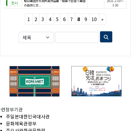
駐日韓国文化院所蔵作品展「絵画で出会う韓国
2021.2.10～
の自然と文...
3.30
Next
1
2
3
4
5
6
7
8
9
10
»
관련정부기관
주일본대한민국대사관
문화체육관광부
주오사카한국문화원