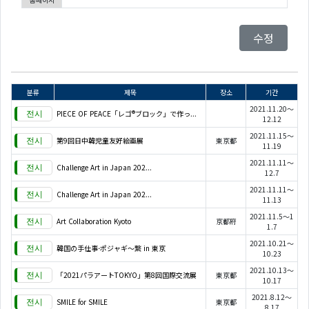
수정
분류
제목
장소
기간
2021.11.20～
PIECE OF PEACE「レゴ®ブロック」で作っ...
12.12
2021.11.15～
第9回日中韓児童友好絵画展
東京都
11.19
2021.11.11～
Challenge Art in Japan 202...
12.7
2021.11.11～
Challenge Art in Japan 202...
11.13
2021.11.5～1
Art Collaboration Kyoto
京都府
1.7
2021.10.21～
韓国の手仕事-ポジャギ～繋 in 東京
10.23
2021.10.13～
「2021パラアートTOKYO」第8回国際交流展
東京都
10.17
2021.8.12～
SMILE for SMILE
東京都
8.17