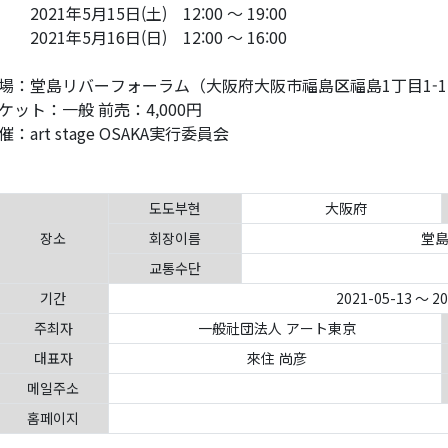
021年5月15日(土) 12:00 〜 19:00
021年5月16日(日) 12:00 〜 16:00
場：堂島リバーフォーラム（大阪府大阪市福島区福島1丁目1-1
ケット：一般 前売：4,000円
催：art stage OSAKA実行委員会
도도부현
大阪府
장소
회장이름
堂島
교통수단
기간
2021-05-13 ～ 2
주최자
一般社団法人 アート東京
대표자
來住 尚彦
메일주소
홈페이지