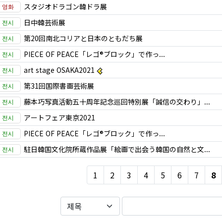
スタジオドラゴン韓ドラ展
日中韓芸術展
第20回南北コリアと日本のともだち展
PIECE OF PEACE「レゴ®ブロック」で作っ...
art stage OSAKA2021
第31回国際書画芸術展
藤本巧写真活動五十周年記念巡回特別展「誠信の交わり」...
アートフェア東京2021
PIECE OF PEACE「レゴ®ブロック」で作っ...
駐日韓国文化院所蔵作品展「絵画で出会う韓国の自然と文...
1
2
3
4
5
6
7
8