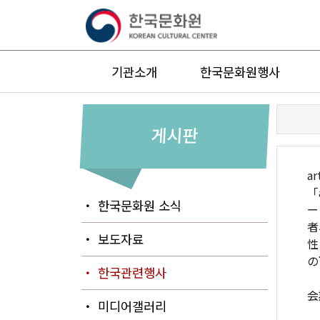
기관소개
한국문화원행사
게시판
a
「
・ 한국문화원 소식
ー
者
・ 보도자료
性
の
・ 한국관련행사
会
・ 미디어갤러리
2