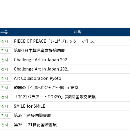
분류
제목
PIECE OF PEACE「レゴ®ブロック」で作っ...
第9回日中韓児童友好絵画展
Challenge Art in Japan 202...
Challenge Art in Japan 202...
Art Collaboration Kyoto
韓国の手仕事-ポジャギ～繋 in 東京
「2021パラアートTOKYO」第8回国際交流展
SMILE for SMILE
第38回産経国際書展
第36回 21世紀国際書展