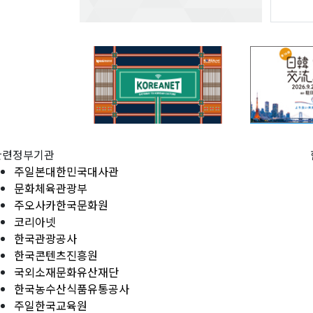
관련정부기관
주일본대한민국대사관
문화체육관광부
주오사카한국문화원
코리아넷
한국관광공사
한국콘텐츠진흥원
국외소재문화유산재단
한국농수산식품유통공사
주일한국교육원