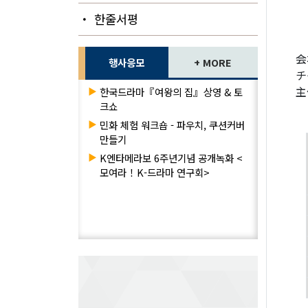
2
・ 한줄서평
2
会
행사응모
+ MORE
チ
主
▶
한국드라마『여왕의 집』상영 & 토
크쇼
▶
민화 체험 워크숍 - 파우치, 쿠션커버
만들기
▶
K엔타메라보 6주년기념 공개녹화 <
모여라！K-드라마 연구회>