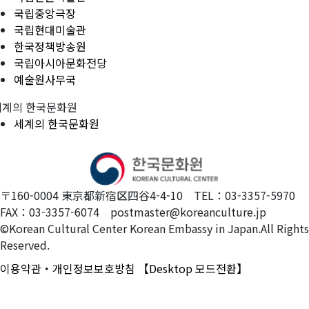
국립중앙극장
국립현대미술관
한국정책방송원
국립아시아문화전당
예술원사무국
세계의 한국문화원
세계의 한국문화원
〒160-0004 東京都新宿区四谷4-4-10 TEL：03-3357-5970
FAX：03-3357-6074 postmaster@koreanculture.jp
©Korean Cultural Center Korean Embassy in Japan.All Rights
Reserved.
이용약관・개인정보보호방침
【Desktop 모드전환】