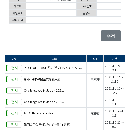
대표자
FAX번호
메일주소
담당자
홈페이지
수정
분류
제목
장소
기간
2021.11.20～
PIECE OF PEACE「レゴ®ブロック」で作っ...
12.12
2021.11.15～
第9回日中韓児童友好絵画展
東京都
11.19
2021.11.11～
Challenge Art in Japan 202...
12.7
2021.11.11～
Challenge Art in Japan 202...
11.13
2021.11.5～1
Art Collaboration Kyoto
京都府
1.7
2021.10.21～
韓国の手仕事-ポジャギ～繋 in 東京
10.23