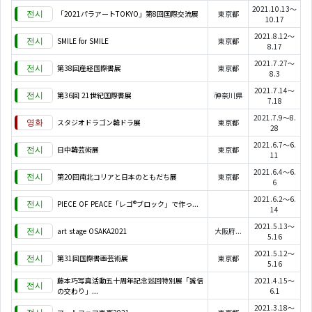
2021.10.13～
「2021パラアートTOKYO」第8回国際交流展
東京都
10.17
2021.8.12～
SMILE for SMILE
東京都
8.17
2021.7.27～
第38回産経国際書展
東京都
8.3
2021.7.14～
第36回 21世紀国際書展
神奈川県
7.18
2021.7.9～8.
スタジオドラゴン韓ドラ展
東京都
28
2021.6.7～6.
日中韓芸術展
東京都
11
2021.6.4～6.
第20回南北コリアと日本のともだち展
東京都
6
2021.6.2～6.
PIECE OF PEACE「レゴ®ブロック」で作っ...
14
2021.5.13～
art stage OSAKA2021
大阪府...
5.16
2021.5.12～
第31回国際書画芸術展
東京都
5.16
藤本巧写真活動五十周年記念巡回特別展「誠信
2021.4.15～
の交わり」...
6.1
2021.3.18～