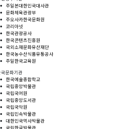
주일본대한민국대사관
문화체육관광부
주오사카한국문화원
코리아넷
한국관광공사
한국콘텐츠진흥원
국외소재문화유산재단
한국농수산식품유통공사
주일한국교육원
한국문화기관
한국예술종합학교
국립중앙박물관
국립국어원
국립중앙도서관
국립국악원
국립민속박물관
대한민국역사박물관
국립한글박물관