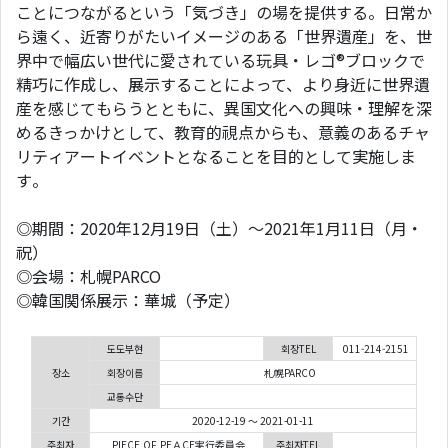
ことにつながるという「気づき」の場を提供する。日常か
ら遠く、近寄りがたいイメージのある「世界遺産」を、世
界中で幅広い世代に愛されている玩具・レゴ®ブロックで
精巧に作成し、展示することによって、より身近に世界遺
産を感じてもらうとともに、異国文化への興味・理解を深
めるきっかけとして、教育的視点からも、意義のあるチャ
リティアートイベントとなることを目的として実施しま
す。
◎期間：2020年12月19日（土）～2021年1月11日（月・
祝）
◎会場：札幌PARCO
◎韓国関係展示：華城（予定）
도도부현
회장TEL
011-214-2151
장소
회장이름
札幌PARCO
교통수단
기간
2020-12-19 ～ 2021-01-11
주최자
PIECE OF PEＡCE実行委員会
주최자TEL