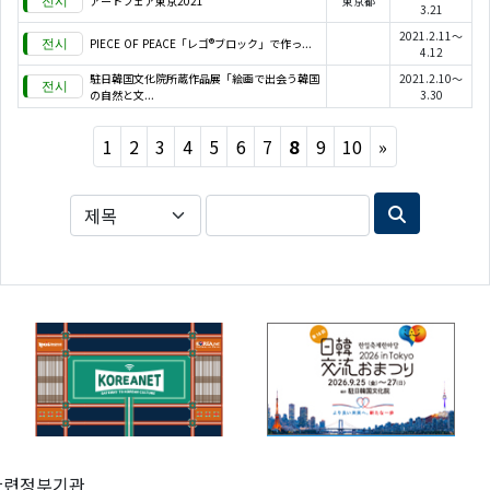
アートフェア東京2021
東京都
3.21
2021.2.11～
PIECE OF PEACE「レゴ®ブロック」で作っ...
4.12
駐日韓国文化院所蔵作品展「絵画で出会う韓国
2021.2.10～
の自然と文...
3.30
Next
1
2
3
4
5
6
7
8
9
10
»
관련정부기관