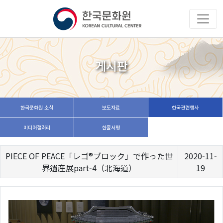
게시판
한국문화원 소식
보도자료
한국관련행사
미디어갤러리
한줄서평
PIECE OF PEACE「レゴ®ブロック」で作った世
2020-11-
界遺産展part-4（北海道）
19