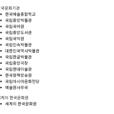
한국문화기관
한국예술종합학교
국립중앙박물관
국립국어원
국립중앙도서관
국립국악원
국립민속박물관
대한민국역사박물관
국립한글박물관
국립중앙극장
국립현대미술관
한국정책방송원
국립아시아문화전당
예술원사무국
세계의 한국문화원
세계의 한국문화원