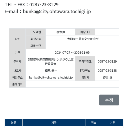
TEL・FAX：0287-23-8129
E-mail：bunka@city.ohtawara.tochigi.jp
도도부현
栃木県
회장TEL
장소
회장이름
大田原市芸術文化研究所
교통수단
기간
2024-07-27 ～ 2024-11-09
那須野が原国際芸術シンポジウム実
주최자
주최자TEL
0287-23-3129
行委員会
대표자
相馬 憲一
FAX번호
0287-23-3138
메일주소
bunka@city.ohtawara.tochigi.jp
담당자
伊東 悠
홈페이지
수정
분류
제목
장소
기간