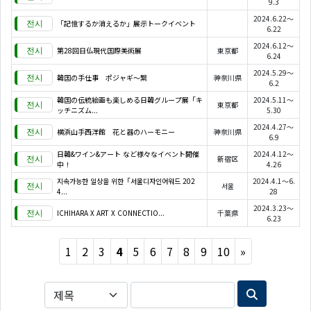
9.3
2024.6.22～
「記憶するか消えるか」展示トークイベント
6.22
2024.6.12～
第28回日仏現代国際美術展
東京都
6.24
2024.5.29～
韓国の手仕事 ポジャギ～繋
神奈川県
6.2
韓国の伝統絵画も楽しめる日韓グループ展「キ
2024.5.11～
東京都
ッチニズム...
5.30
2024.4.27～
横浜山手西洋館 花と器のハーモニー
神奈川県
6.9
日韓&ワイン&アート など様々なイベント開催
2024.4.12～
新宿区
中！
4.26
지속가능한 일상을 위한「서울디자인어워드 202
2024.4.1～6.
서울
4...
28
2024.3.23～
ICHIHARA X ART X CONNECTIO...
千葉県
6.23
Next
1
2
3
4
5
6
7
8
9
10
»