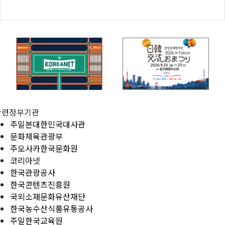
관련정부기관
주일본대한민국대사관
문화체육관광부
주오사카한국문화원
코리아넷
한국관광공사
한국콘텐츠진흥원
국외소재문화유산재단
한국농수산식품유통공사
주일한국교육원