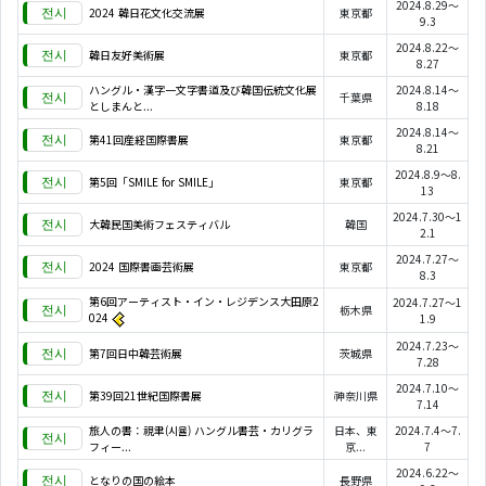
2024.8.29～
2024 韓日花文化交流展
東京都
9.3
2024.8.22～
韓日友好美術展
東京都
8.27
ハングル・漢字一文字書道及び韓国伝統文化展
2024.8.14～
千葉県
としまんと...
8.18
2024.8.14～
第41回産経国際書展
東京都
8.21
2024.8.9～8.
第5回「SMILE for SMILE」
東京都
13
2024.7.30～1
大韓民国美術フェスティバル
韓国
2.1
2024.7.27～
2024 国際書画芸術展
東京都
8.3
第6回アーティスト・イン・レジデンス大田原2
2024.7.27～1
栃木県
024
1.9
2024.7.23～
第7回日中韓芸術展
茨城県
7.28
2024.7.10～
第39回21世紀国際書展
神奈川県
7.14
旅人の書：視聿(시율) ハングル書芸・カリグラ
日本、東
2024.7.4～7.
フィー...
京...
7
2024.6.22～
となりの国の絵本
長野県