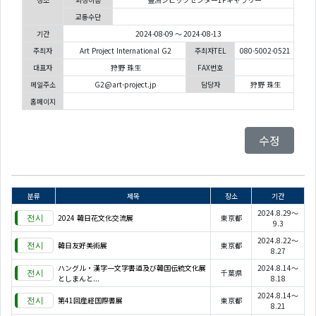
교통수단
기간
2024-08-09 ～ 2024-08-13
주최자
Art Project International G2
주최자TEL
080-5002-0521
대표자
狩野 珠生
FAX번호
메일주소
G2@art-project.jp
담당자
狩野 珠生
홈페이지
수정
분류
제목
장소
기간
2024.8.29～
2024 韓日花文化交流展
東京都
9.3
2024.8.22～
韓日友好美術展
東京都
8.27
ハングル・漢字一文字書道及び韓国伝統文化展
2024.8.14～
千葉県
としまんと...
8.18
2024.8.14～
第41回産経国際書展
東京都
8.21