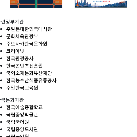
관련정부기관
주일본대한민국대사관
문화체육관광부
주오사카한국문화원
코리아넷
한국관광공사
한국콘텐츠진흥원
국외소재문화유산재단
한국농수산식품유통공사
주일한국교육원
한국문화기관
한국예술종합학교
국립중앙박물관
국립국어원
국립중앙도서관
국립국악원