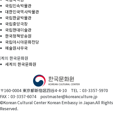
국립민속박물관
대한민국역사박물관
국립한글박물관
국립중앙극장
국립현대미술관
한국정책방송원
국립아시아문화전당
예술원사무국
세계의 한국문화원
세계의 한국문화원
〒160-0004 東京都新宿区四谷4-4-10 TEL：03-3357-5970
FAX：03-3357-6074 postmaster@koreanculture.jp
©Korean Cultural Center Korean Embassy in Japan.All Rights
Reserved.