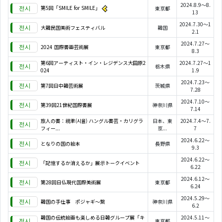
2024.8.9～8.
第5回「SMILE for SMILE」
東京都
13
2024.7.30～1
大韓民国美術フェスティバル
韓国
2.1
2024.7.27～
2024 国際書画芸術展
東京都
8.3
第6回アーティスト・イン・レジデンス大田原2
2024.7.27～1
栃木県
024
1.9
2024.7.23～
第7回日中韓芸術展
茨城県
7.28
2024.7.10～
第39回21世紀国際書展
神奈川県
7.14
旅人の書：視聿(시율) ハングル書芸・カリグラ
日本、東
2024.7.4～7.
フィー...
京...
7
2024.6.22～
となりの国の絵本
長野県
9.3
2024.6.22～
「記憶するか消えるか」展示トークイベント
6.22
2024.6.12～
第28回日仏現代国際美術展
東京都
6.24
2024.5.29～
韓国の手仕事 ポジャギ～繋
神奈川県
6.2
韓国の伝統絵画も楽しめる日韓グループ展「キ
2024.5.11～
東京都