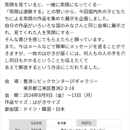
笑顔を見ていると、一緒に笑顔になってくる…
「笑顔は連鎖する」との想いから、今回国内外の子どもた
ちによる笑顔の作品を集めた展示を企画しました。
自分の作品がいろいろな国のみなさんと同じ会場に展示さ
れ、見てくれた人を笑顔にする…
そんな喜びを感じてもらえたらと願っています。
また、今はメールなどで簡単にメッセージを送ることがで
きますが、一枚のはがきが届くには、何人もの人の手を介
し何日もかかるということも伝えたくて
あえて郵送するという方法にこだわりました。
会 場：豊洲シビックセンター1Fギャラリー
東京都江東区豊洲2-2-18
会 期：2024年8月9日（金）～13日（月）
作品サイズ：はがきサイズ
参加国：ドイツ・韓国・日本
도도부현
東京都
회장TEL
장소
회장이름
豊洲シビックセンター1Fギャラリー