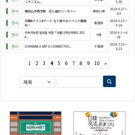
ッチニズム...
5.30
2024.4.27～
横浜山手西洋館 花と器のハーモニー
神奈川県
6.9
日韓&ワイン&アート など様々なイベント開催
2024.4.12～
新宿区
中！
4.26
지속가능한 일상을 위한「서울디자인어워드 202
2024.4.1～6.
서울
4...
28
2024.3.23～
ICHIHARA X ART X CONNECTIO...
千葉県
6.23
Next
1
2
3
4
5
6
7
8
9
10
»