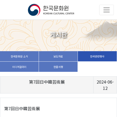
게시판
한국문화원 소식
보도자료
한국관련행사
미디어갤러리
한줄서평
第7回日中韓芸術展
2024-06-
12
第7回日中韓芸術展