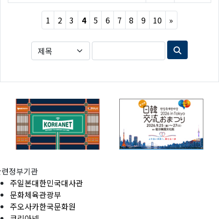
Next
1
2
3
4
5
6
7
8
9
10
»
관련정부기관
주일본대한민국대사관
문화체육관광부
주오사카한국문화원
코리아넷