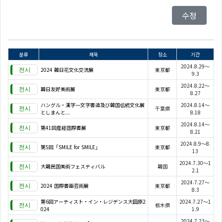
수정
분류
제목
장소
기간
2024.8.29～
2024 韓日花文化交流展
東京都
9.3
2024.8.22～
韓日友好美術展
東京都
8.27
ハングル・漢字一文字書道及び韓国伝統文化展
2024.8.14～
千葉県
としまんと...
8.18
2024.8.14～
第41回産経国際書展
東京都
8.21
2024.8.9～8.
第5回「SMILE for SMILE」
東京都
13
2024.7.30～1
大韓民国美術フェスティバル
韓国
2.1
2024.7.27～
2024 国際書画芸術展
東京都
8.3
第6回アーティスト・イン・レジデンス大田原2
2024.7.27～1
栃木県
024
1.9
2024.7.23～