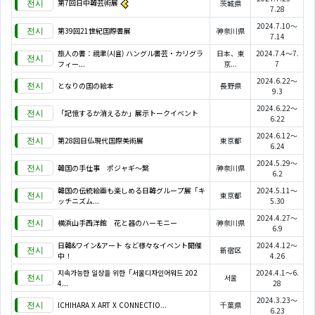
第7回日中韓芸術展
茨城県
7.28
2024.7.10～
第39回21世紀国際書展
神奈川県
7.14
旅人の書：視聿(시율) ハングル書芸・カリグラ
日本、東
2024.7.4～7.
フィー...
京...
7
2024.6.22～
となりの国の絵本
長野県
9.3
2024.6.22～
「記憶するか消えるか」展示トークイベント
6.22
2024.6.12～
第28回日仏現代国際美術展
東京都
6.24
2024.5.29～
韓国の手仕事 ポジャギ～繋
神奈川県
6.2
韓国の伝統絵画も楽しめる日韓グループ展「キ
2024.5.11～
東京都
ッチニズム...
5.30
2024.4.27～
横浜山手西洋館 花と器のハーモニー
神奈川県
6.9
日韓&ワイン&アート など様々なイベント開催
2024.4.12～
新宿区
中！
4.26
지속가능한 일상을 위한「서울디자인어워드 202
2024.4.1～6.
서울
4...
28
2024.3.23～
ICHIHARA X ART X CONNECTIO...
千葉県
6.23