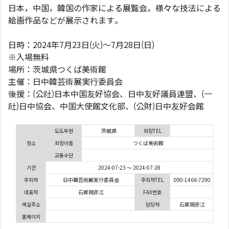
日本，中国，韓国の作家による展覧会。様々な技法による
絵画作品などが展示されます。
日時：2024年7月23日(火)～7月28日(日)
※入場無料
場所：茨城県つくば美術館
主催：日中韓芸術展実行委員会
後援：(公社)日本中国友好協会、日中友好議員連盟、(一
社)日中協会、中国大使館文化部、(公財)日中友好会館
도도부현
茨城県
회장TEL
장소
회장이름
つくば美術館
교통수단
기간
2024-07-23 ～ 2024-07-28
주최자
日中韓芸術展実行委員会
주최자TEL
090-1466-7290
대표자
石郷岡彦江
FAX번호
메일주소
담당자
石郷岡彦江
홈페이지