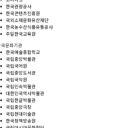
한국관광공사
한국콘텐츠진흥원
국외소재문화유산재단
한국농수산식품유통공사
주일한국교육원
한국문화기관
한국예술종합학교
국립중앙박물관
국립국어원
국립중앙도서관
국립국악원
국립민속박물관
대한민국역사박물관
국립한글박물관
국립중앙극장
국립현대미술관
한국정책방송원
국립아시아문화전당