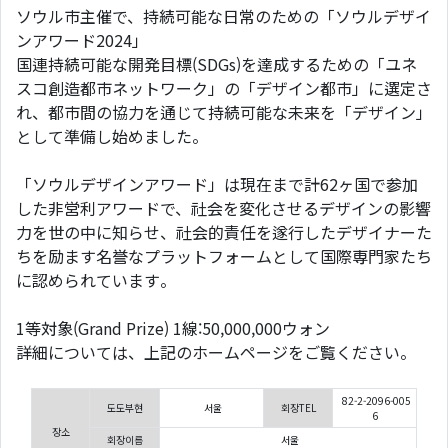
ソウル市主催で、持続可能な日常のための「ソウルデザイ
ンアワード2024」
国連持続可能な開発目標(SDGs)を達成するための「ユネ
スコ創造都市ネットワーク」の「デザイン都市」に選定さ
れ、都市間の協力を通じて持続可能な未来を「デザイン」
として準備し始めました。
「ソウルデザインアワード」は現在まで計62ヶ国で参加
した非営利アワードで、社会を変化させるデザインの影響
力を世の中に知らせ、社会的責任を遂行したデザイナーた
ちを励ます名誉なプラットフォームとして国際専門家たち
に認められています。
1等対象(Grand Prize) 1線:50,000,000ウォン
詳細については、上記のホームページをご覧ください。
82-2-2096-005
도도부현
서울
회장TEL
6
장소
회장이름
서울