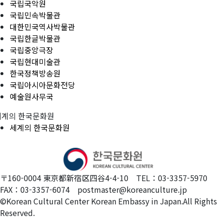
국립국악원
국립민속박물관
대한민국역사박물관
국립한글박물관
국립중앙극장
국립현대미술관
한국정책방송원
국립아시아문화전당
예술원사무국
세계의 한국문화원
세계의 한국문화원
〒160-0004 東京都新宿区四谷4-4-10 TEL：03-3357-5970
FAX：03-3357-6074 postmaster@koreanculture.jp
©Korean Cultural Center Korean Embassy in Japan.All Rights
Reserved.