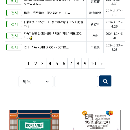
東京都
ッチニズム...
5.30
2024.4.27～
横浜山手西洋館 花と器のハーモニー
神奈川県
6.9
日韓&ワイン&アート など様々なイベント開催
2024.4.12～
新宿区
中！
4.26
지속가능한 일상을 위한「서울디자인어워드 202
2024.4.1～6.
서울
4...
28
2024.3.23～
ICHIHARA X ART X CONNECTIO...
千葉県
6.23
Next
1
2
3
4
5
6
7
8
9
10
»