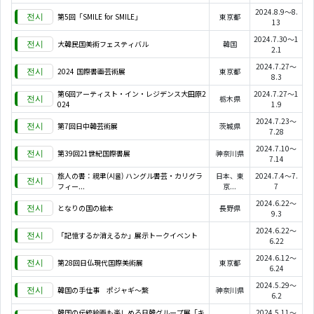
2024.8.9～8.
第5回「SMILE for SMILE」
東京都
13
2024.7.30～1
大韓民国美術フェスティバル
韓国
2.1
2024.7.27～
2024 国際書画芸術展
東京都
8.3
第6回アーティスト・イン・レジデンス大田原2
2024.7.27～1
栃木県
024
1.9
2024.7.23～
第7回日中韓芸術展
茨城県
7.28
2024.7.10～
第39回21世紀国際書展
神奈川県
7.14
旅人の書：視聿(시율) ハングル書芸・カリグラ
日本、東
2024.7.4～7.
フィー...
京...
7
2024.6.22～
となりの国の絵本
長野県
9.3
2024.6.22～
「記憶するか消えるか」展示トークイベント
6.22
2024.6.12～
第28回日仏現代国際美術展
東京都
6.24
2024.5.29～
韓国の手仕事 ポジャギ～繋
神奈川県
6.2
韓国の伝統絵画も楽しめる日韓グループ展「キ
2024.5.11～