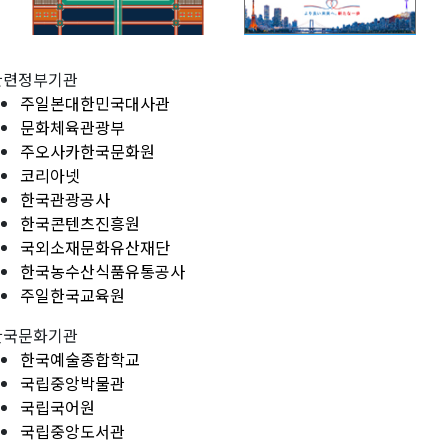
관련정부기관
주일본대한민국대사관
문화체육관광부
주오사카한국문화원
코리아넷
한국관광공사
한국콘텐츠진흥원
국외소재문화유산재단
한국농수산식품유통공사
주일한국교육원
한국문화기관
한국예술종합학교
국립중앙박물관
국립국어원
국립중앙도서관