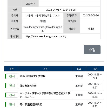
교통수단
기간
2024-04-01 ～ 2024-06-28
주최자
서울시, 서울시디자인재단 ソウル
주최자TEL
02-2096-0056
대표자
이경돈
FAX번호
seouldesignaward@seouldesign.o
메일주소
담당자
엄아영
r.kr
홈페이지
http://www.seouldesignaward.or.kr/
수정
분류
제목
장소
기간
2024.8.29～
2024 韓日花文化交流展
東京都
9.3
2024.8.22～
韓日友好美術展
東京都
8.27
ハングル・漢字一文字書道及び韓国伝統文化展
2024.8.14～
千葉県
としまんと...
8.18
2024.8.14～
第41回産経国際書展
東京都
8.21