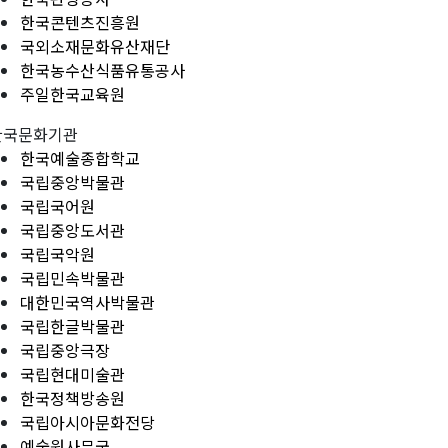
한국콘텐츠진흥원
국외소재문화유산재단
한국농수산식품유통공사
주일한국교육원
한국문화기관
한국예술종합학교
국립중앙박물관
국립국어원
국립중앙도서관
국립국악원
국립민속박물관
대한민국역사박물관
국립한글박물관
국립중앙극장
국립현대미술관
한국정책방송원
국립아시아문화전당
예술원사무국