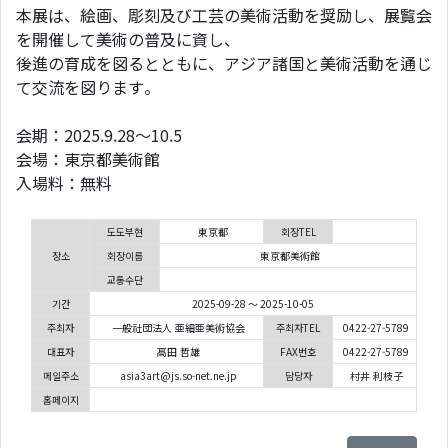
本展は、絵画、彫刻及び工芸の美術活動を奨励し、展覧会
を開催して美術の普及に資し、
後進の育成を図るとともに、アジア諸国と美術活動を通じ
て交流を図ります。
会期：2025.9.28～10.5
会場：東京都美術館
入場料：無料
도도부현
東京都
회장TEL
장소
회장이름
東京都美術館
교통수단
기간
2025-09-28 ～ 2025-10-05
주최자
一般社団法人 亜細亜美術協会
주최자TEL
0422-27-5789
대표자
髙田 哲雄
FAX번호
0422-27-5789
메일주소
asia3art@js.so-net.ne.jp
담당자
村井 利枝子
홈페이지