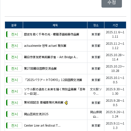
수정
분류
제목
장소
기간
2025.11.6～1
歴史を抱く千年の光 - 螺鈿漆器絵画作品展
東京都
1.11
2025.11.2～1
actualmente 현재 actuel 現在展
東京都
1.12
2025.10.28～
韓日作家友好美術展示會 – Art Bridge A...
東京都
11.4
2025.10.23～
第27回韓日国際交流会展
東京都
10.28
2025.10.1～1
「2025パラアートTOKYO」12回国際交流展
東京都
0.5
ソウル駅の過去と未来を描く特別企画展「百年
文化駅ソ
2025.9.30～1
と一日:記...
ウ...
1.30
2025.9.28～1
第60回記念 亜細亜現代美術展
東京都
0.5
岡山県岡
2025.9.26～1
岡山芸術交流2025
山...
1.24
2025.9.11～1
Center Line art festival T...
東京都
1.3