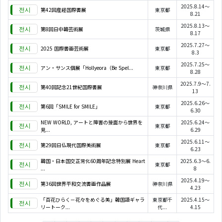
2025.8.14～
第42回産経国際書展
東京都
8.21
2025.8.13～
第8回日中韓芸術展
茨城県
8.17
2025.7.27～
2025 国際書画芸術展
東京都
8.3
2025.7.25～
アン・サンス個展「Hollyeora（Be Spel...
東京都
8.28
2025.7.9～7.
第40回記念21世紀国際書展
神奈川県
13
2025.6.26～
第6回「SMILE for SMILE」
東京都
6.30
NEW WORLD, アートと障害の接面から世界を
2025.6.24～
東京都
見...
6.29
2025.6.11～
第29回日仏現代国際美術展
東京都
6.23
韓国・日本国交正常化60周年記念特別展 Heart
2025.6.3～6.
東京都
...
8
2025.4.19～
第36回世界平和交流書画作品展
神奈川県
4.23
「百花ひらく－花々をめぐる美」韓国語ギャラ
東京都千
2025.4.15～
リートーク...
代...
4.15