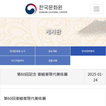
게시판
한국문화원 소식
보도자료
한국관련행사
미디어갤러리
한줄서평
第60回記念 亜細亜現代美術展
2025-01-
24
第60回亜細亜現代美術展