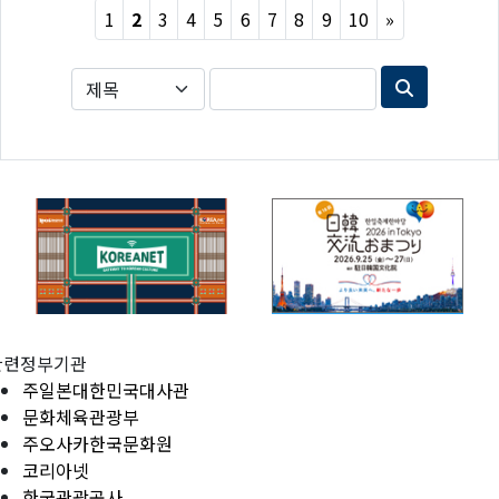
Next
1
2
3
4
5
6
7
8
9
10
»
관련정부기관
주일본대한민국대사관
문화체육관광부
주오사카한국문화원
코리아넷
한국관광공사