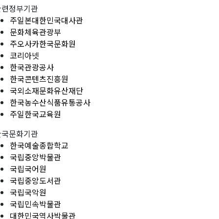
관련정부기관
주일본대한민국대사관
문화체육관광부
주오사카한국문화원
코리아넷
한국관광공사
한국콘텐츠진흥원
국외소재문화유산재단
한국농수산식품유통공사
주일한국교육원
한국문화기관
한국예술종합학교
국립중앙박물관
국립국어원
국립중앙도서관
국립국악원
국립민속박물관
대한민국역사박물관