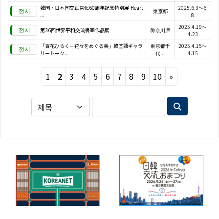
韓国・日本国交正常化60周年記念特別展 Heart
2025.6.3～6.
東京都
...
8
2025.4.19～
第36回世界平和交流書画作品展
神奈川県
4.23
「百花ひらく－花々をめぐる美」韓国語ギャラ
東京都千
2025.4.15～
リートーク...
代...
4.15
Next
1
2
3
4
5
6
7
8
9
10
»