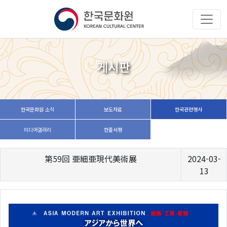
게시판
한국문화원 소식
보도자료
한국관련행사
미디어갤러리
한줄서평
第59回 亜細亜現代美術展
2024-03-
13