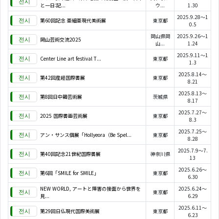
と一日:記...
ウ...
1.30
2025.9.28～1
第60回記念 亜細亜現代美術展
東京都
0.5
岡山県岡
2025.9.26～1
岡山芸術交流2025
山...
1.24
2025.9.11～1
Center Line art festival T...
東京都
1.3
2025.8.14～
第42回産経国際書展
東京都
8.21
2025.8.13～
第8回日中韓芸術展
茨城県
8.17
2025.7.27～
2025 国際書画芸術展
東京都
8.3
2025.7.25～
アン・サンス個展「Hollyeora（Be Spel...
東京都
8.28
2025.7.9～7.
第40回記念21世紀国際書展
神奈川県
13
2025.6.26～
第6回「SMILE for SMILE」
東京都
6.30
NEW WORLD, アートと障害の接面から世界を
2025.6.24～
東京都
見...
6.29
2025.6.11～
第29回日仏現代国際美術展
東京都
6.23