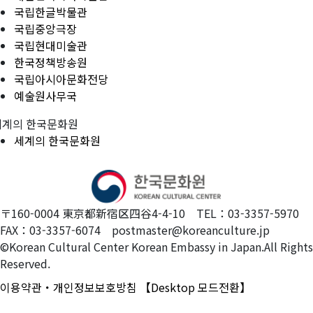
국립한글박물관
국립중앙극장
국립현대미술관
한국정책방송원
국립아시아문화전당
예술원사무국
세계의 한국문화원
세계의 한국문화원
〒160-0004 東京都新宿区四谷4-4-10 TEL：03-3357-5970
FAX：03-3357-6074 postmaster@koreanculture.jp
©Korean Cultural Center Korean Embassy in Japan.All Rights
Reserved.
이용약관・개인정보보호방침
【Desktop 모드전환】