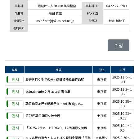
주최자
一般社団法人 亜細亜美術協会
주최자TEL
0422-27-5789
대표자
高田 哲雄
FAX번호
메일주소
asia3art@js7.so-net.ne.jp
담당자
村井 利枝子
홈페이지
수정
분류
제목
장소
기간
2025.11.6～1
歴史を抱く千年の光 - 螺鈿漆器絵画作品展
東京都
1.11
2025.11.2～1
actualmente 현재 actuel 現在展
東京都
1.12
2025.10.28～
韓日作家友好美術展示會 – Art Bridge A...
東京都
11.4
2025.10.23～
第27回韓日国際交流会展
東京都
10.28
2025.10.1～1
「2025パラアートTOKYO」12回国際交流展
東京都
0.5
ソウル駅の過去と未来を描く特別企画展「百年
文化駅ソ
2025.9.30～1