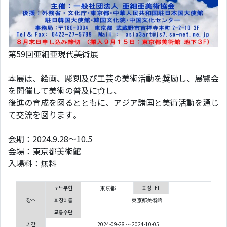
第59回亜細亜現代美術展
本展は、絵画、彫刻及び工芸の美術活動を奨励し、展覧会
を開催して美術の普及に資し、
後進の育成を図るとともに、アジア諸国と美術活動を通じ
て交流を図ります。
会期：2024.9.28～10.5
会場：東京都美術館
入場料：無料
도도부현
東京都
회장TEL
장소
회장이름
東京都美術館
교통수단
기간
2024-09-28 ～ 2024-10-05